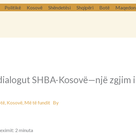
Politikë
Kosovë
Shëndetësi
Shqipëri
Botë
Maqedoni 
 dialogut SHBA-Kosovë—një zgjim i
të
,
Kosovë
,
Më të fundit
By
leximit: 2 minuta