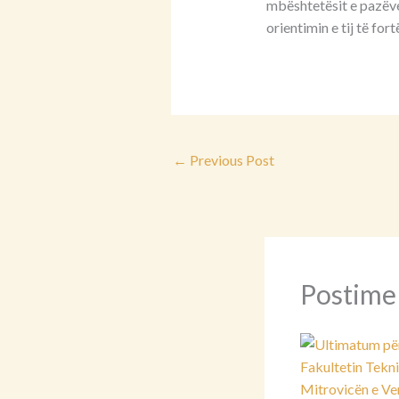
mbështetësit e pazëve
orientimin e tij të fort
←
Previous Post
Postime