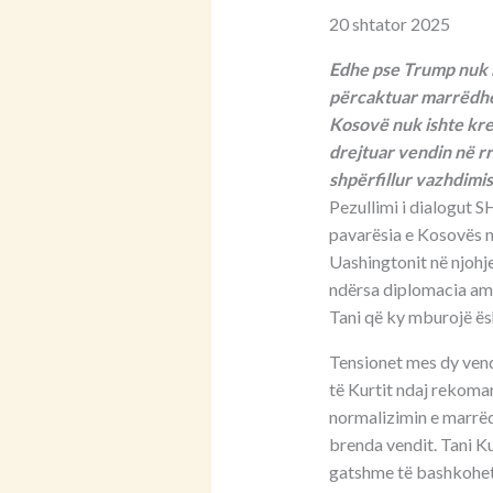
20 shtator 2025
Edhe pse Trump nuk n
përcaktuar marrëdhën
Kosovë nuk ishte krej
drejtuar vendin në rr
shpërfillur vazhdimi
Pezullimi i dialogut
pavarësia e Kosovës në
Uashingtonit në njohj
ndërsa diplomacia ame
Tani që ky mburojë ës
Tensionet mes dy vend
të Kurtit ndaj rekoma
normalizimin e marrë
brenda vendit. Tani Ku
gatshme të bashkohet m