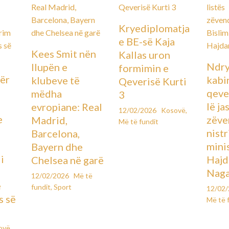
Kryediplomatja
e BE-së Kaja
Kees Smit nën
Kallas uron
Ndry
llupën e
formimin e
ër
kabin
klubeve të
Qeverisë Kurti
qever
mëdha
3
lë ja
evropiane: Real
12/02/2026
Kosovë
,
e
zëve
Madrid,
Më të fundit
ë
nistr
Barcelona,
mini
Bayern dhe
i
Hajd
Chelsea në garë
Naga
12/02/2026
Më të
e
fundit
,
Sport
12/02
s së
Më të 
ovë
,