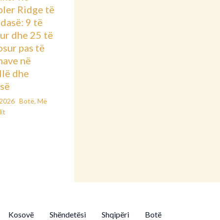
ler Ridge të
dasë: 9 të
ur dhe 25 të
osur pas të
nave në
llë dhe
së
/2026
Botë
,
Më
it
Kosovë
Shëndetësi
Shqipëri
Botë