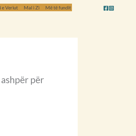
e Veriut
Mal i Zi
Më të fundit
 ashpër për