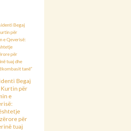
identi Begaj
 Kurtin për
min e
risë:
shtetje
azërore për
rinë tuaj