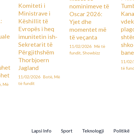
Komiteti i
Tumb
nominimeve të
Ministrave i
Kana
Oscar 2026:
:
Këshillit të
vdek
Yjet dhe
Evropës i heq
plag
momentet më
uale
imunitetin ish-
shtë
të veçanta
Sekretarit të
shko
11/02/2026
Më të
Përgjithshëm
bane
fundit
,
Showbizz
Thorbjoern
11/02
uhet
Jagland
të fund
ohet
11/02/2026
Botë
,
Më
të fundit
ë
,
Më
Lapsi Info
Sport
Teknologji
Politikë