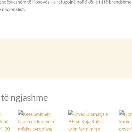
ndësueshëm të Kosovës—e refuzojnë politikën e tij të brendshme d
ë nacionalist.
 të ngjashme