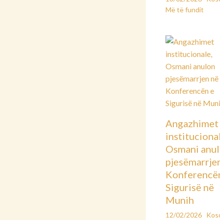
Më të fundit
Angazhimet
instituciona
Osmani anu
pjesëmarrje
Konferencë
Sigurisë në
Munih
12/02/2026
Kos