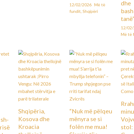
dhe
12/02/2026
Më të
bash
fundit
,
Shqipëri
tanë
12/02
Më të 
Rrah
Shqipëria,
“Nuk më pëlqeu
minu
Kosova dhe
mënyra se si
Vojv
Ish-
Kroacia
folën me mua!
stol
urisë