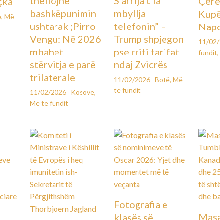
thellojnë
S’arrija t’ia
Çere
çka
bashkëpunimin
mbyllja
Kupës
ë
,
Më
ushtarak ;Pirro
telefonin” –
Napo
Vengu: Në 2026
Trump shpjegon
11/02
mbahet
pse rriti tarifat
fundit
,
stërvitja e parë
ndaj Zvicrës
trilaterale
11/02/2026
Botë
,
Më
të fundit
11/02/2026
Kosovë
,
Më të fundit
Fotografia e
Masa
klasës së