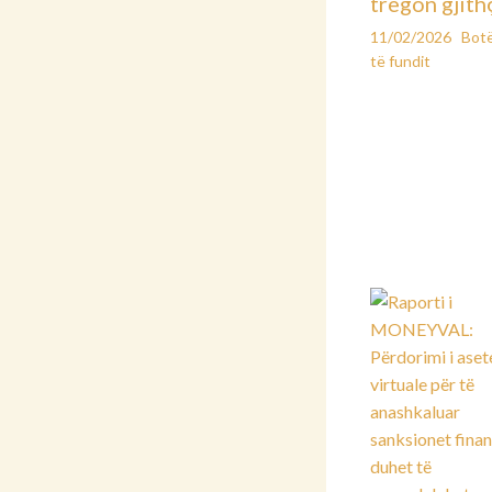
tregon gjith
11/02/2026
Bot
të fundit