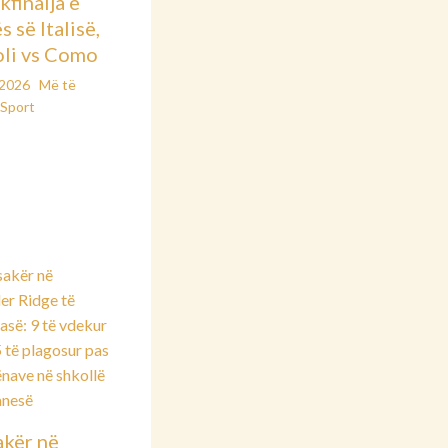
kfinalja e
 së Italisë,
li vs Como
/2026
Më të
Sport
kër në