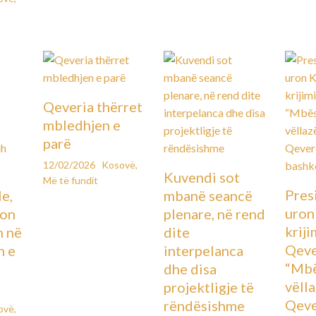
Qeveria thërret
mbledhjen e
parë
12/02/2026
Kosovë
,
Kuvendi sot
Më të fundit
Pres
le,
mbanë seancë
uron
lon
plenare, në rend
kriji
n në
dite
Qeve
n e
interpelanca
“Mbë
dhe disa
vëll
projektligje të
Qeve
rëndësishme
ovë
,