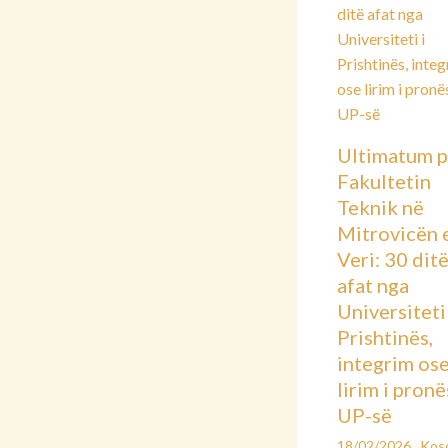
Ultimatum p
Fakultetin
Teknik në
Mitrovicën 
Veri: 30 dit
afat nga
Universiteti 
Prishtinës,
integrim os
lirim i pronë
UP-së
18/02/2026
Kos