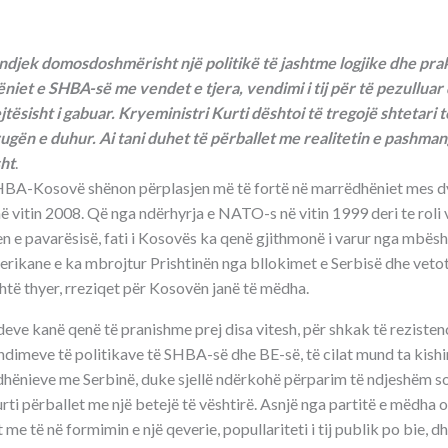
djek domosdoshmërisht një politikë të jashtme logjike dhe prak
iet e SHBA-së me vendet e tjera, vendimi i tij për të pezulluar
tësisht i gabuar. Kryeministri Kurti dështoi të tregojë shtetari t
ugën e duhur. Ai tani duhet të përballet me realitetin e pashma
sht
.
 SHBA-Kosovë shënon përplasjen më të fortë në marrëdhëniet mes d
 vitin 2008. Që nga ndërhyrja e NATO-s në vitin 1999 deri te roli 
en e pavarësisë, fati i Kosovës ka qenë gjithmonë i varur nga mbës
rikane e ka mbrojtur Prishtinën nga bllokimet e Serbisë dhe veto
htë thyer, rreziqet për Kosovën janë të mëdha.
eve kanë qenë të pranishme prej disa vitesh, për shkak të rezist
ndimeve të politikave të SHBA-së dhe BE-së, të cilat mund ta kish
dhënieve me Serbinë, duke sjellë ndërkohë përparim të ndjeshëm 
rti përballet me një betejë të vështirë. Asnjë nga partitë e mëdha 
e të në formimin e një qeverie, popullariteti i tij publik po bie,