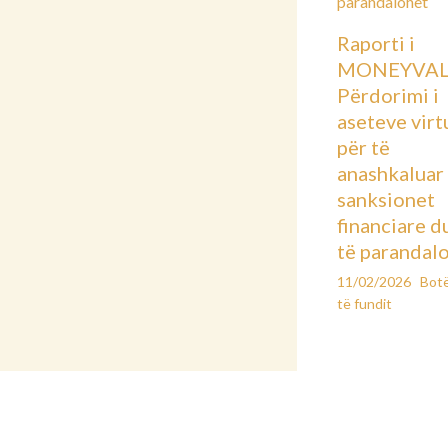
Raporti i
MONEYVAL
Përdorimi i
aseteve virt
për të
anashkaluar
sanksionet
financiare d
të parandal
11/02/2026
Bot
të fundit