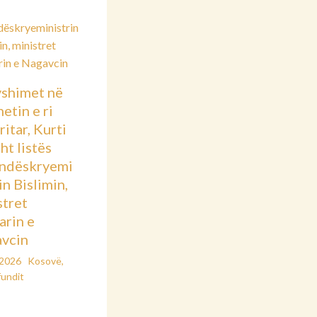
shimet në
etin e ri
itar, Kurti
sht listës
ndëskryemi
in Bislimin,
stret
arin e
vcin
/2026
Kosovë
,
fundit