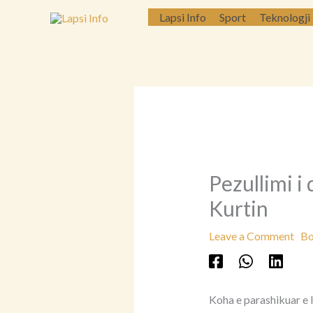
Skip
Lapsi Info
Sport
Teknologji
to
content
Pezullimi i
Kurtin
Leave a Comment
Bo
Koha e parashikuar e 