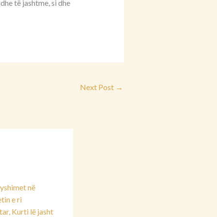
he të jashtme, si dhe
Next Post
→