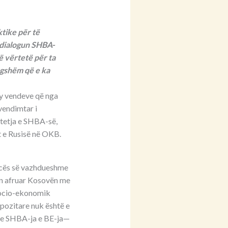
tike për të
 dialogun SHBA-
ë vërtetë për ta
ngshëm që e ka
y vendeve që nga
vendimtar i
htetja e SHBA-së,
t e Rusisë në OKB.
encës së vazhdueshme
in afruar Kosovën me
socio-ekonomik
opozitare nuk është e
 dhe SHBA-ja e BE-ja—