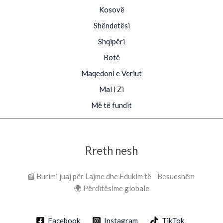
Kosovë
Shëndetësi
Shqipëri
Botë
Maqedoni e Veriut
Mal i Zi
Më të fundit
Rreth nesh
📰 Burimi juaj për Lajme dhe Edukim të Besueshëm
🌍 Përditësime globale
Facebook
Instagram
TikTok