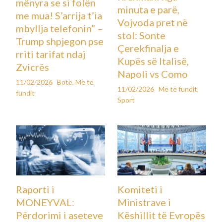
mënyra se si folën
minuta e parë,
me mua! S’arrija t’ia
Vojvoda pret në
mbyllja telefonin” –
stol: Sonte
Trump shpjegon pse
Çerekfinalja e
rriti tarifat ndaj
Kupës së Italisë,
Zvicrës
Napoli vs Como
11/02/2026
Botë
,
Më të
11/02/2026
Më të fundit
,
fundit
Sport
Raporti i
Komiteti i
MONEYVAL:
Ministrave i
Përdorimi i aseteve
Këshillit të Evropës