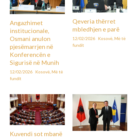
Qeveria thërret
Angazhimet
mbledhjen e parë
institucionale,
Osmani anulon
12/02/2026
Kosovë
,
Më të
fundit
pjesëmarrjen në
Konferencën e
Sigurisë në Munih
12/02/2026
Kosovë
,
Më të
fundit
Kuvendi sot mbanë