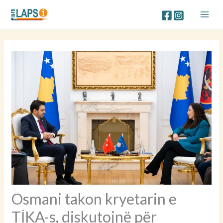
Skip
to
content
Osmani takon kryetarin e
TİKA-s, diskutojnë për