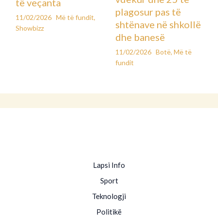
të veçanta
plagosur pas të
11/02/2026
Më të fundit
,
shtënave në shkollë
Showbizz
dhe banesë
11/02/2026
Botë
,
Më të
fundit
Lapsi Info
Sport
Teknologji
Politikë