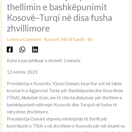
thellimin e bashkëpunimit
Kosovë–Turqi në disa fusha
zhvillimore
Leave a Comment
Kosovë
,
Më të fundit
By
Koha e parashikuar e leximit: 2 minuta
12 nentor 2025
Presidentja e Kosovës, Vjosa Osmani, ka pritur sot në takim
kryetarin e Agjencisë Turke për Bashkëpunim dhe Koordinim
(TİKA), Abdullah Eren, me të cilin ka diskutuar për thellimin e
bashkëpunimit ndërmjet Kosovës dhe Turqisë në fusha të
ndryshme zhvillimore.
Presidentja Osmani shprehu mirënjohje të thellë për
kontributin e TİKA-s në zhvillimin e Kosovës për më shumë se