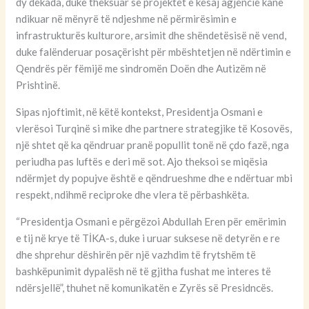
dy dekada, duke theksuar se projektet e kësaj agjencie kanë
ndikuar në mënyrë të ndjeshme në përmirësimin e
infrastrukturës kulturore, arsimit dhe shëndetësisë në vend,
duke falënderuar posaçërisht për mbështetjen në ndërtimin e
Qendrës për fëmijë me sindromën Doën dhe Autizëm në
Prishtinë.
Sipas njoftimit, në këtë kontekst, Presidentja Osmani e
vlerësoi Turqinë si mike dhe partnere strategjike të Kosovës,
një shtet që ka qëndruar pranë popullit tonë në çdo fazë, nga
periudha pas luftës e deri më sot. Ajo theksoi se miqësia
ndërmjet dy popujve është e qëndrueshme dhe e ndërtuar mbi
respekt, ndihmë reciproke dhe vlera të përbashkëta.
“Presidentja Osmani e përgëzoi Abdullah Eren për emërimin
e tij në krye të TİKA-s, duke i uruar suksese në detyrën e re
dhe shprehur dëshirën për një vazhdim të frytshëm të
bashkëpunimit dypalësh në të gjitha fushat me interes të
ndërsjellë”, thuhet në komunikatën e Zyrës së Presidncës.