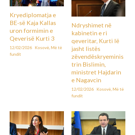
Kryediplomatja e
BE-së Kaja Kallas
Ndryshimet në
uron formimin e
kabinetin e ri
Qeverisë Kurti 3
qeveritar, Kurti lë
12/02/2026
Kosovë
,
Më të
jasht listës
fundit
zëvendëskryeminis
trin Bislimin,
ministret Hajdarin
e Nagavcin
12/02/2026
Kosovë
,
Më të
fundit