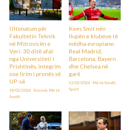
Ultimatum për
Kees Smit nën
Fakultetin Teknik
llupën e klubeve të
në Mitrovicën e
mëdha evropiane:
Veri: 30 ditë afat
Real Madrid,
nga Universiteti i
Barcelona, Bayern
Prishtinës, integrim
dhe Chelsea në
ose lirim i pronës së
garë
UP-së
12/02/2026
Më të fundit
,
Sport
18/02/2026
Kosovë
,
Më të
fundit