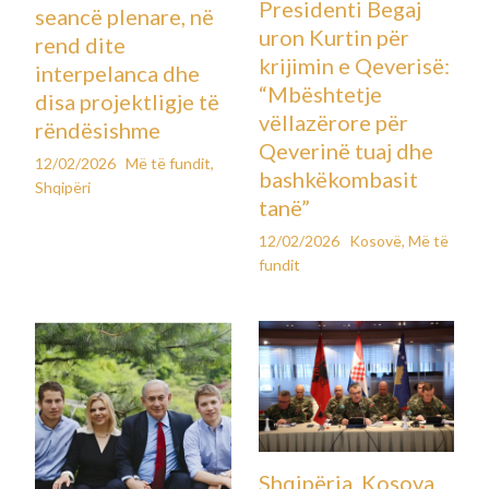
Presidenti Begaj
seancë plenare, në
uron Kurtin për
rend dite
krijimin e Qeverisë:
interpelanca dhe
“Mbështetje
disa projektligje të
vëllazërore për
rëndësishme
Qeverinë tuaj dhe
12/02/2026
Më të fundit
,
bashkëkombasit
Shqipëri
tanë”
12/02/2026
Kosovë
,
Më të
fundit
Shqipëria, Kosova