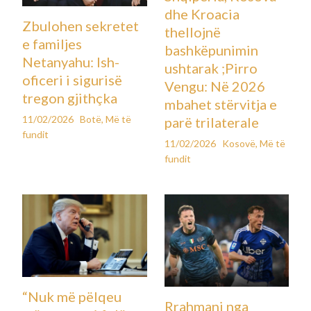
dhe Kroacia
Zbulohen sekretet
thellojnë
e familjes
bashkëpunimin
Netanyahu: Ish-
ushtarak ;Pirro
oficeri i sigurisë
Vengu: Në 2026
tregon gjithçka
mbahet stërvitja e
11/02/2026
Botë
,
Më të
parë trilaterale
fundit
11/02/2026
Kosovë
,
Më të
fundit
“Nuk më pëlqeu
Rrahmani nga