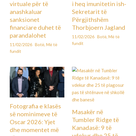
virtuale për të
i heq imunitetin ish-
anashkaluar
Sekretarit të
sanksionet
Përgjithshëm
financiare duhet të
Thorbjoern Jagland
parandalohet
11/02/2026
Botë
,
Më të
fundit
11/02/2026
Botë
,
Më të
fundit
Fotografia e klasës
Masakër në
së nominimeve të
Tumbler Ridge të
Oscar 2026: Yjet
Kanadasë: 9 të
dhe momentet më
vdekur dhe 25 të