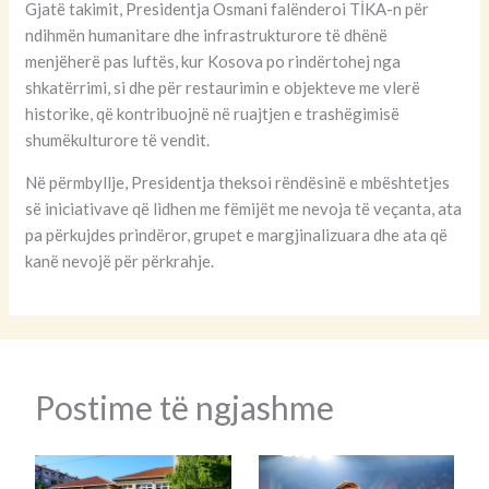
Gjatë takimit, Presidentja Osmani falënderoi TİKA-n për
ndihmën humanitare dhe infrastrukturore të dhënë
menjëherë pas luftës, kur Kosova po rindërtohej nga
shkatërrimi, si dhe për restaurimin e objekteve me vlerë
historike, që kontribuojnë në ruajtjen e trashëgimisë
shumëkulturore të vendit.
Në përmbyllje, Presidentja theksoi rëndësinë e mbështetjes
së iniciativave që lidhen me fëmijët me nevoja të veçanta, ata
pa përkujdes prindëror, grupet e margjinalizuara dhe ata që
kanë nevojë për përkrahje.
Postime të ngjashme