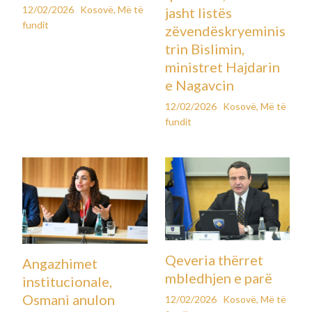
12/02/2026
Kosovë
,
Më të
jasht listës
fundit
zëvendëskryeminis
trin Bislimin,
ministret Hajdarin
e Nagavcin
12/02/2026
Kosovë
,
Më të
fundit
Qeveria thërret
Angazhimet
mbledhjen e parë
institucionale,
Osmani anulon
12/02/2026
Kosovë
,
Më të