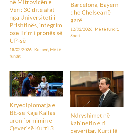
në Mitrovicën e
Barcelona, Bayern
Veri: 30 ditë afat
dhe Chelsea në
nga Universiteti i
garë
Prishtinës, integrim
12/02/2026
Më të fundit
,
ose lirim i pronës së
Sport
UP-së
18/02/2026
Kosovë
,
Më të
fundit
Kryediplomatja e
BE-së Kaja Kallas
Ndryshimet në
uron formimin e
kabinetin e ri
Qeverisë Kurti 3
qeveritar, Kurti lë