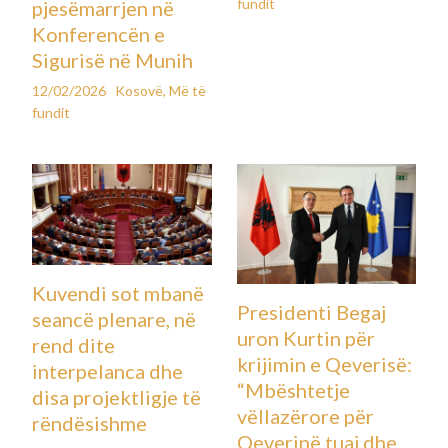
fundit
pjesëmarrjen në
Konferencën e
Sigurisë në Munih
12/02/2026
Kosovë
,
Më të
fundit
Kuvendi sot mbanë
Presidenti Begaj
seancë plenare, në
uron Kurtin për
rend dite
krijimin e Qeverisë:
interpelanca dhe
“Mbështetje
disa projektligje të
vëllazërore për
rëndësishme
Qeverinë tuaj dhe