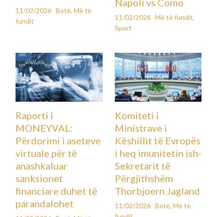
Napoli vs Como
11/02/2026
Botë
,
Më të
11/02/2026
Më të fundit
,
fundit
Sport
Raporti i
Komiteti i
MONEYVAL:
Ministrave i
Përdorimi i aseteve
Këshillit të Evropës
virtuale për të
i heq imunitetin ish-
anashkaluar
Sekretarit të
sanksionet
Përgjithshëm
financiare duhet të
Thorbjoern Jagland
parandalohet
11/02/2026
Botë
,
Më të
fundit