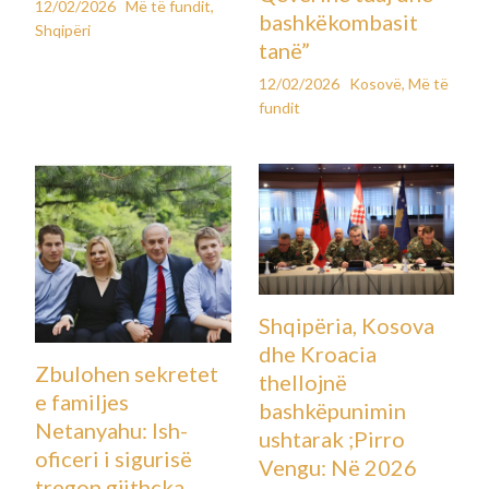
12/02/2026
Më të fundit
,
bashkëkombasit
Shqipëri
tanë”
12/02/2026
Kosovë
,
Më të
fundit
Shqipëria, Kosova
dhe Kroacia
Zbulohen sekretet
thellojnë
e familjes
bashkëpunimin
Netanyahu: Ish-
ushtarak ;Pirro
oficeri i sigurisë
Vengu: Në 2026
tregon gjithçka