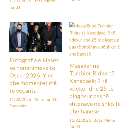
11/02/2026
Botë
,
Më të
fundit
Fotografia e klasës
Masakër në
së nominimeve të
Tumbler Ridge të
Oscar 2026: Yjet
Kanadasë: 9 të
dhe momentet më
vdekur dhe 25 të
të veçanta
plagosur pas të
11/02/2026
Më të fundit
,
shtënave në shkollë
Showbizz
dhe banesë
11/02/2026
Botë
,
Më të
fundit