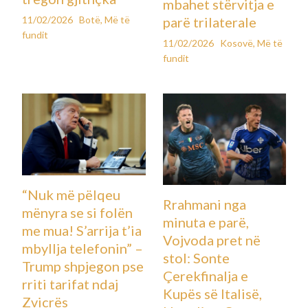
mbahet stërvitja e
11/02/2026
Botë
,
Më të
parë trilaterale
fundit
11/02/2026
Kosovë
,
Më të
fundit
“Nuk më pëlqeu
Rrahmani nga
mënyra se si folën
minuta e parë,
me mua! S’arrija t’ia
Vojvoda pret në
mbyllja telefonin” –
stol: Sonte
Trump shpjegon pse
Çerekfinalja e
rriti tarifat ndaj
Kupës së Italisë,
Zvicrës