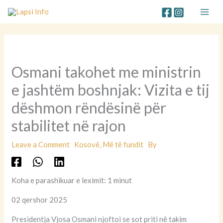
Skip
to
content
Osmani takohet me ministrin
e jashtëm boshnjak: Vizita e tij
dëshmon rëndësinë për
stabilitet në rajon
Leave a Comment
Kosovë
,
Më të fundit
By
Koha e parashikuar e leximit: 1 minut
02 qershor 2025
Presidentja Vjosa Osmani njoftoi se sot priti në takim