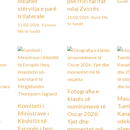
mbahet
pse rriti tarifat
fundit
,
stërvitja e parë
ndaj Zvicrës
trilaterale
11/02/2026
Botë
,
Më
të fundit
11/02/2026
Kosovë
,
Më të fundit
Fotografia e
Masa
klasës së
Komiteti i
Tumb
nominimeve të
Ministrave i
Kana
Oscar 2026:
:
Këshillit të
vdek
Yjet dhe
Evropës i heq
plag
momentet më