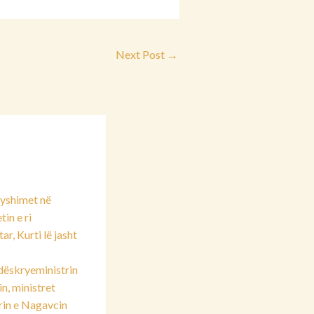
Next Post
→