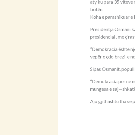
aty ku para 35 viteve
botën.
Koha e parashikuar e l
Presidentja Osmani ka
presidencial , me ç’ra
“Demokracia është një
vepër e çdo brezi, e nd
Sipas Osmanit, popull
“Demokracia për ne nuk
mungesa e saj—shkatër
Ajo gjithashtu tha se