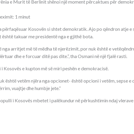
 rënia e Murit të Berlinit shënoi një moment përcaktues për demok
eximit: 1 minut
 përfaqësuar Kosovën si shtet demokratik. Ajo po qëndron atje e 
st është takuar me presidentë nga e gjithë bota.
 nga arritjet më të mëdha të njerëzimit, por nuk është e vetëqën
ërtuar dhe e forcuar ditë pas dite.”, tha Osmani në një fjalë rasti.
i i Kosovës e kupton më së miri peshën e demokracisë.
 është vetëm njëra nga opcionet- është opcioni i vetëm, sepse e di
rim, vuajtje dhe humbje jete.”
 populli i Kosovës mbetet i palëkundur në përkushtimin ndaj vlerav