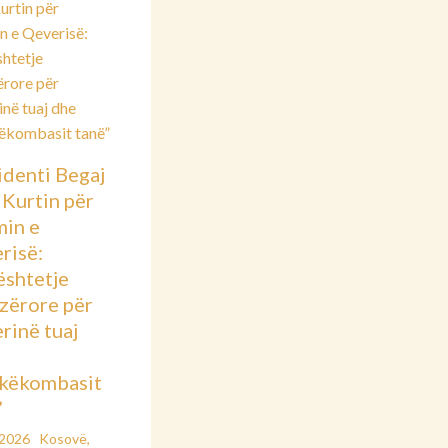
identi Begaj
 Kurtin për
min e
risë:
shtetje
azërore për
rinë tuaj
këkombasit
”
/2026
Kosovë
,