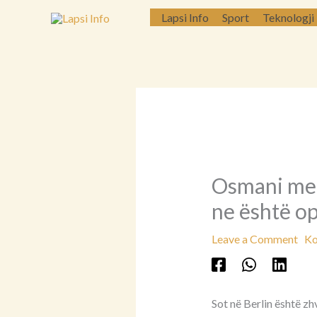
Skip
Lapsi Info
Sport
Teknologji
to
content
Osmani mer
ne është op
Leave a Comment
Ko
Sot në Berlin është zh