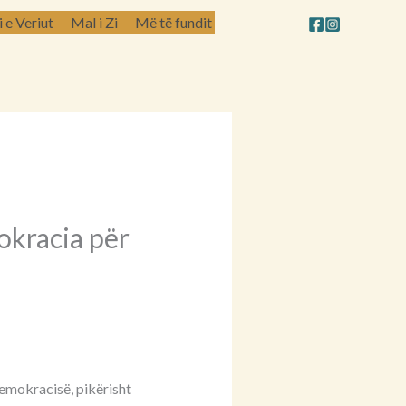
e Veriut
Mal i Zi
Më të fundit
okracia për
demokracisë, pikërisht