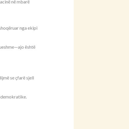
racinë në mbarë
shoqëruar nga ekipi
drueshme—ajo është
jmë se çfarë sjell
e demokratike.