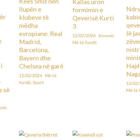
Kees Smit nën
Kallas uron
Ndry
llupën e
formimin e
ër
kabin
klubeve të
Qeverisë Kurti
qever
mëdha
3
lë ja
evropiane: Real
12/02/2026
Kosovë
,
e
zëve
Madrid,
Më të fundit
ë
nistr
Barcelona,
mini
Bayern dhe
i
Hajd
Chelsea në garë
Naga
12/02/2026
Më të
e
fundit
,
Sport
12/02
s së
Më të 
ovë
,