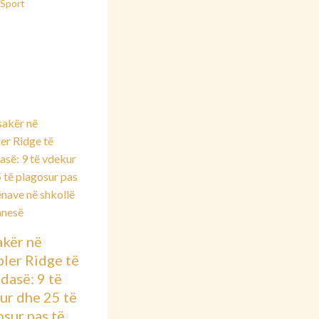
Sport
kër në
ler Ridge të
dasë: 9 të
ur dhe 25 të
osur pas të