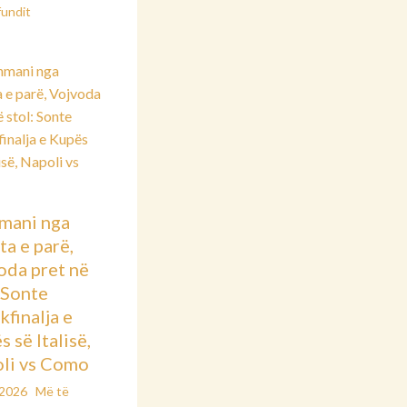
fundit
mani nga
ta e parë,
oda pret në
: Sonte
kfinalja e
 së Italisë,
li vs Como
/2026
Më të