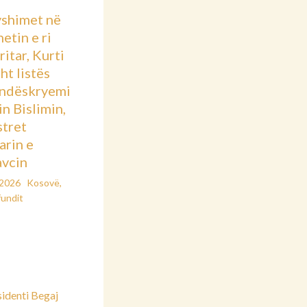
shimet në
etin e ri
itar, Kurti
sht listës
ndëskryemi
in Bislimin,
stret
arin e
vcin
/2026
Kosovë
,
fundit