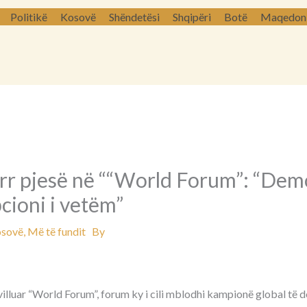
Politikë
Kosovë
Shëndetësi
Shqipëri
Botë
Maqedoni 
r pjesë në ““World Forum”: “Dem
cioni i vetëm”
sovë
,
Më të fundit
By
villuar “World Forum”, forum ky i cili mblodhi kampionë global të 