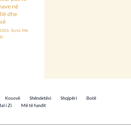
nave në
llë dhe
së
/2026
Botë
,
Më
it
Kosovë
Shëndetësi
Shqipëri
Botë
al i Zi
Më të fundit