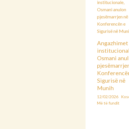
Angazhimet
instituciona
Osmani anu
pjesëmarrje
Konferencë
Sigurisë në
Munih
12/02/2026
Kos
Më të fundit