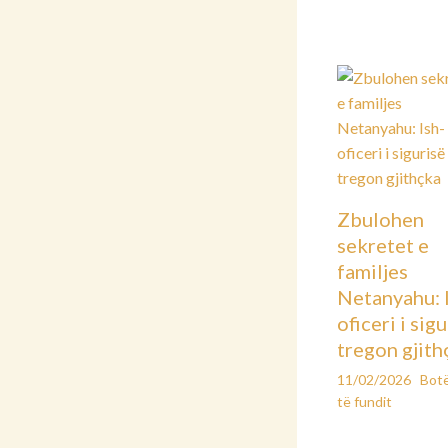
Zbulohen
sekretet e
familjes
Netanyahu: 
oficeri i sig
tregon gjith
11/02/2026
Bot
të fundit