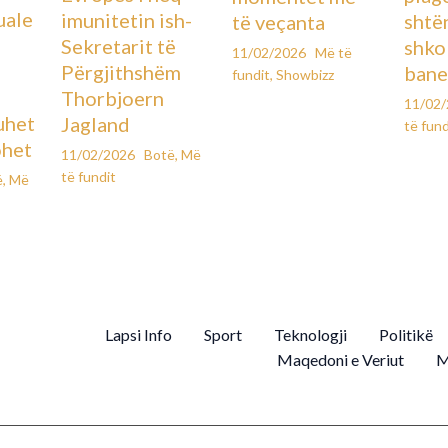
uale
imunitetin ish-
shtë
të veçanta
Sekretarit të
shko
11/02/2026
Më të
Përgjithshëm
bane
fundit
,
Showbizz
Thorbjoern
11/02
uhet
Jagland
të fund
ohet
11/02/2026
Botë
,
Më
të fundit
ë
,
Më
Lapsi Info
Sport
Teknologji
Politikë
Maqedoni e Veriut
M