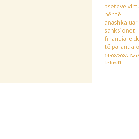
aseteve virt
për të
anashkaluar
sanksionet
financiare d
të parandal
11/02/2026
Bot
të fundit