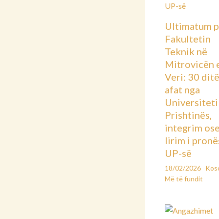
Ultimatum p
Fakultetin
Teknik në
Mitrovicën 
Veri: 30 dit
afat nga
Universiteti 
Prishtinës,
integrim os
lirim i pronë
UP-së
18/02/2026
Kos
Më të fundit