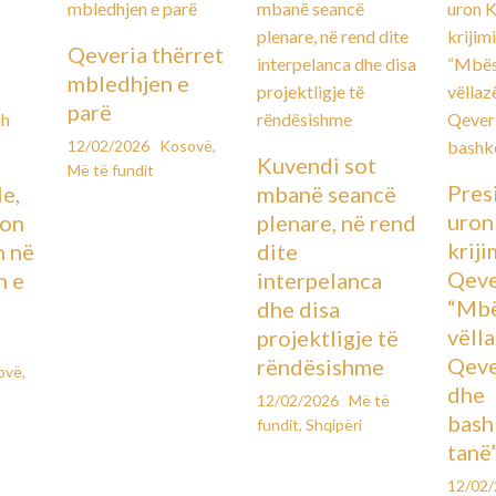
Qeveria thërret
mbledhjen e
parë
12/02/2026
Kosovë
,
Kuvendi sot
Më të fundit
Pres
le,
mbanë seancë
uron
lon
plenare, në rend
kriji
n në
dite
Qeve
n e
interpelanca
“Mbë
dhe disa
vëll
projektligje të
Qeve
rëndësishme
ovë
,
dhe
12/02/2026
Më të
bash
fundit
,
Shqipëri
tanë
12/02