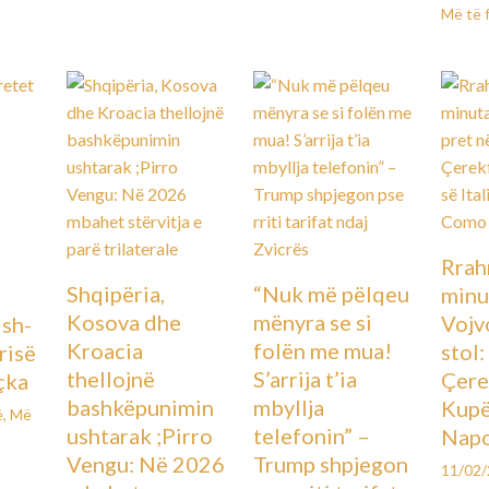
Më të 
Rrah
Shqipëria,
“Nuk më pëlqeu
minu
Kosova dhe
mënyra se si
Vojv
Ish-
Kroacia
folën me mua!
stol
urisë
thellojnë
S’arrija t’ia
Çere
çka
bashkëpunimin
mbyllja
Kupës
ë
,
Më
ushtarak ;Pirro
telefonin” –
Napo
Vengu: Në 2026
Trump shpjegon
11/02