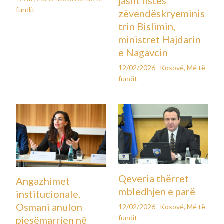
jasht listës
fundit
zëvendëskryeminis
trin Bislimin,
ministret Hajdarin
e Nagavcin
12/02/2026
Kosovë
,
Më të
fundit
Qeveria thërret
Angazhimet
mbledhjen e parë
institucionale,
Osmani anulon
12/02/2026
Kosovë
,
Më të
fundit
pjesëmarrjen në