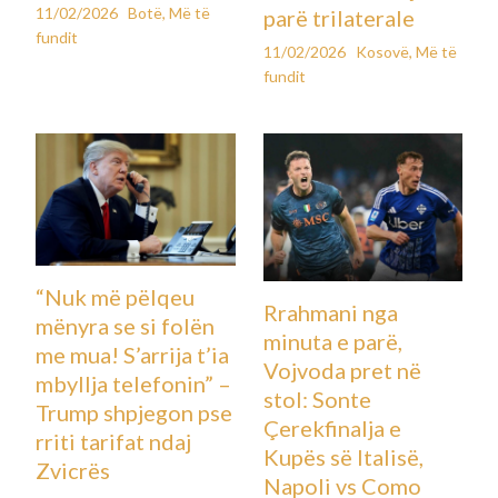
11/02/2026
Botë
,
Më të
parë trilaterale
fundit
11/02/2026
Kosovë
,
Më të
fundit
“Nuk më pëlqeu
Rrahmani nga
mënyra se si folën
minuta e parë,
me mua! S’arrija t’ia
Vojvoda pret në
mbyllja telefonin” –
stol: Sonte
Trump shpjegon pse
Çerekfinalja e
rriti tarifat ndaj
Kupës së Italisë,
Zvicrës
Napoli vs Como