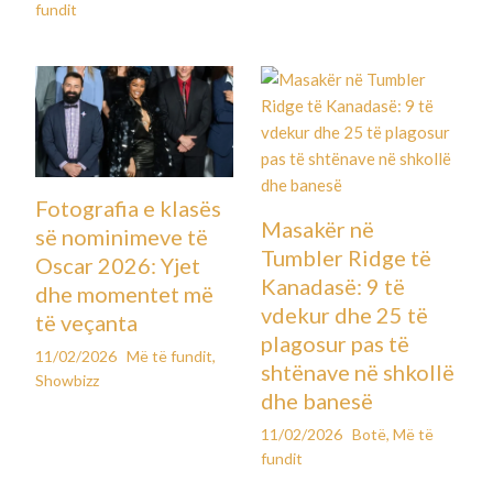
fundit
Fotografia e klasës
Masakër në
së nominimeve të
Tumbler Ridge të
Oscar 2026: Yjet
Kanadasë: 9 të
dhe momentet më
vdekur dhe 25 të
të veçanta
plagosur pas të
11/02/2026
Më të fundit
,
shtënave në shkollë
Showbizz
dhe banesë
11/02/2026
Botë
,
Më të
fundit