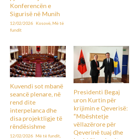
Konferencën e
Sigurisë në Munih
12/02/2026
Kosovë
,
Më të
fundit
Kuvendi sot mbanë
Presidenti Begaj
seancë plenare, në
uron Kurtin për
rend dite
krijimin e Qeverisë:
interpelanca dhe
“Mbështetje
disa projektligje të
vëllazërore për
rëndësishme
Qeverinë tuaj dhe
12/02/2026
Më të fundit
,