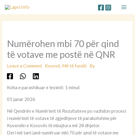
Skip
to
content
Numërohen mbi 70 për qind
të votave me postë në QNR
Leave a Comment
Kosovë
,
Më të fundit
By
Koha e parashikuar e leximit: 1 minut
05 janar 2026
Në Qendrën e Numërimit të Rezultateve po vazhdon procesi
i numërimit të votave të zgjedhjeve të parakohshme për
Kuvendin e Kosovës të mbajtura më 28 dhjetor.
Deri më tani janë numëruar mbi 70 për qind të votave me