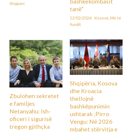
bashkëkombasit
Shqipëri
tanë”
12/02/2026
Kosovë
,
Më të
fundit
Shqipëria, Kosova
dhe Kroacia
Zbulohen sekretet
thellojnë
e familjes
bashkëpunimin
Netanyahu: Ish-
ushtarak ;Pirro
oficeri i sigurisë
Vengu: Në 2026
tregon gjithçka
mbahet stërvitja e