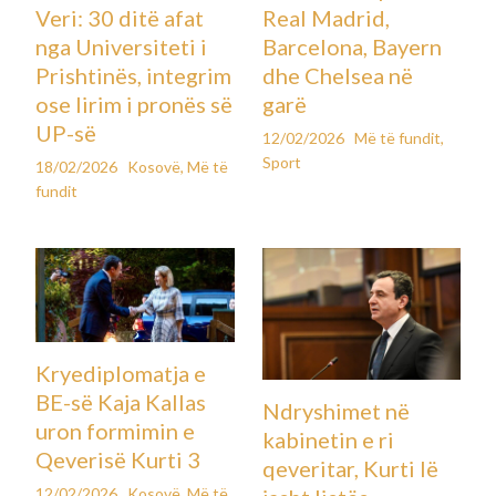
Veri: 30 ditë afat
Real Madrid,
nga Universiteti i
Barcelona, Bayern
Prishtinës, integrim
dhe Chelsea në
ose lirim i pronës së
garë
UP-së
12/02/2026
Më të fundit
,
Sport
18/02/2026
Kosovë
,
Më të
fundit
Kryediplomatja e
BE-së Kaja Kallas
Ndryshimet në
uron formimin e
kabinetin e ri
Qeverisë Kurti 3
qeveritar, Kurti lë
12/02/2026
Kosovë
,
Më të