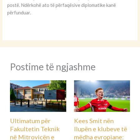
postë. Ndërkohë ato të përfaqësive diplomatike kanë
përfunduar.
Postime të ngjashme
Ultimatum për
Kees Smit nën
Fakultetin Teknik
llupën e klubeve të
në Mitrovicën e
mëdha evropiane: