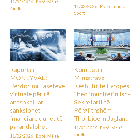
11/02/2026
Botë
,
Më të
11/02/2026
Më të fundit
,
fundit
Sport
Raporti i
Komiteti i
MONEYVAL:
Ministrave i
Përdorimi i aseteve
Këshillit të Evropës
virtuale për të
i heq imunitetin ish-
anashkaluar
Sekretarit të
sanksionet
Përgjithshëm
financiare duhet të
Thorbjoern Jagland
parandalohet
11/02/2026
Botë
,
Më të
fundit
11/02/2026
Botë
,
Më të