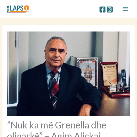
Skip
to
content
”Nuk ka më Grenella dhe
oligarkë” – Agim Aliçkaj