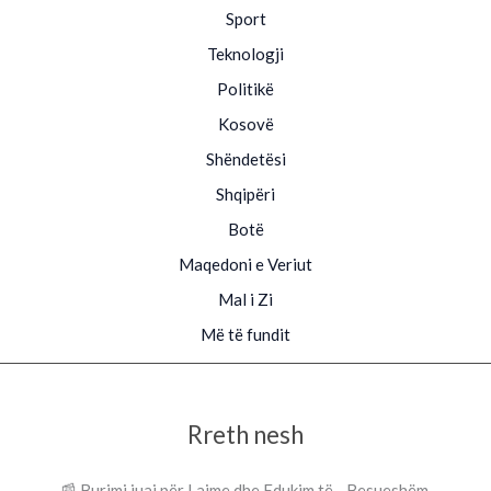
Sport
Teknologji
Politikë
Kosovë
Shëndetësi
Shqipëri
Botë
Maqedoni e Veriut
Mal i Zi
Më të fundit
Rreth nesh
📰 Burimi juaj për Lajme dhe Edukim të Besueshëm