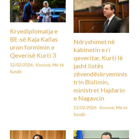
Kryediplomatja e
BE-së Kaja Kallas
Ndryshimet në
uron formimin e
kabinetin e ri
Qeverisë Kurti 3
qeveritar, Kurti lë
12/02/2026
Kosovë
,
Më të
jasht listës
fundit
zëvendëskryeminis
trin Bislimin,
ministret Hajdarin
e Nagavcin
12/02/2026
Kosovë
,
Më të
fundit