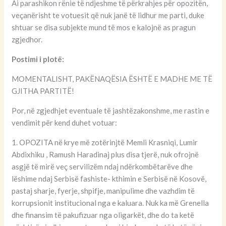
Ai parashikon rënie të ndjeshme të përkrahjes për opozitën,
veçanërisht te votuesit që nuk janë të lidhur me parti, duke
shtuar se disa subjekte mund të mos e kalojnë as pragun
zgjedhor.
Postimi i plotë:
MOMENTALISHT, PAKËNAQËSIA ËSHTË E MADHE ME TË
GJITHA PARTITË!
Por, në zgjedhjet eventuale të jashtëzakonshme, me rastin e
vendimit për kend duhet votuar:
1. OPOZITA në krye më zotërinjtë Memli Krasniqi, Lumir
Abdixhiku , Ramush Haradinaj plus disa tjerë, nuk ofrojnë
asgjë të mirë veç servilizëm ndaj ndërkombëtarëve dhe
lëshime ndaj Serbisë fashiste- kthimin e Serbisë në Kosovë,
pastaj sharje, fyerje, shpifje, manipulime dhe vazhdim të
korrupsionit institucional nga e kaluara. Nuk ka më Grenella
dhe finansim të pakufizuar nga oligarkët, dhe do ta ketë