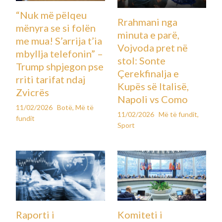
“Nuk më pëlqeu
Rrahmani nga
mënyra se si folën
minuta e parë,
me mua! S’arrija t’ia
Vojvoda pret në
mbyllja telefonin” –
stol: Sonte
Trump shpjegon pse
Çerekfinalja e
rriti tarifat ndaj
Kupës së Italisë,
Zvicrës
Napoli vs Como
11/02/2026
Botë
,
Më të
11/02/2026
Më të fundit
,
fundit
Sport
Raporti i
Komiteti i