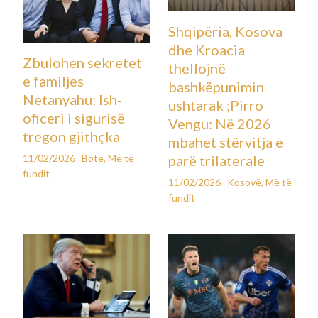
Shqipëria, Kosova
dhe Kroacia
Zbulohen sekretet
thellojnë
e familjes
bashkëpunimin
Netanyahu: Ish-
ushtarak ;Pirro
oficeri i sigurisë
Vengu: Në 2026
tregon gjithçka
mbahet stërvitja e
11/02/2026
Botë
,
Më të
parë trilaterale
fundit
11/02/2026
Kosovë
,
Më të
fundit