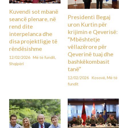
Kuvendi sot mbanë
Presidenti Begaj
seancë plenare, në
uron Kurtin për
rend dite
krijimin e Qeverisë:
interpelanca dhe
“Mbështetje
disa projektligje të
vëllazërore për
rëndësishme
Qeverinë tuaj dhe
12/02/2026
Më të fundit
,
bashkëkombasit
Shqipëri
tanë”
12/02/2026
Kosovë
,
Më të
fundit