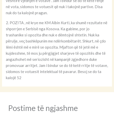
vështirë vjedhjen e votave . Jam i bindur se do të ketë rënje
në vota, sidomos te votuesit që nuk i takojnë partive. Disa
nuk do ta kalojnë pragun.
2. POZITA , në krye me KM Albin Kurti, ka shumë rezultate në
shporrjen e Serbisë nga Kosova. Ka gabime, por jo
trashanike si opozita dhe nuk e dëmtojnë shtetin. Nuk ka
përulje, veç bashkëpunim me ndërkombëtarët. Shkurt, në çdo
lëmi është më e mirë se opozita. Mjafton që të jetë më e
kujdesshme, të mos ju përgjigjet sharjeve të opozitës dhe të
angazhohet më seriozisht në kampanjë zgjedhore duke
promovuar arritjet. Jam i bindur se do të ketë rritje të votave,
sidomos te votuesit intelektual të pavarur. Besoj se do ta
kalojë 52
Postime të ngjashme