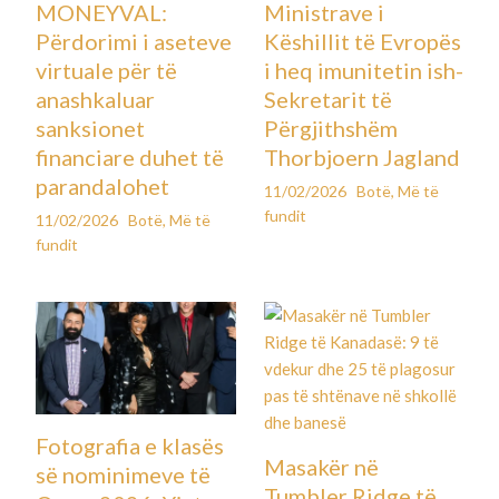
MONEYVAL:
Ministrave i
Përdorimi i aseteve
Këshillit të Evropës
virtuale për të
i heq imunitetin ish-
anashkaluar
Sekretarit të
sanksionet
Përgjithshëm
financiare duhet të
Thorbjoern Jagland
parandalohet
11/02/2026
Botë
,
Më të
fundit
11/02/2026
Botë
,
Më të
fundit
Fotografia e klasës
Masakër në
së nominimeve të
Tumbler Ridge të