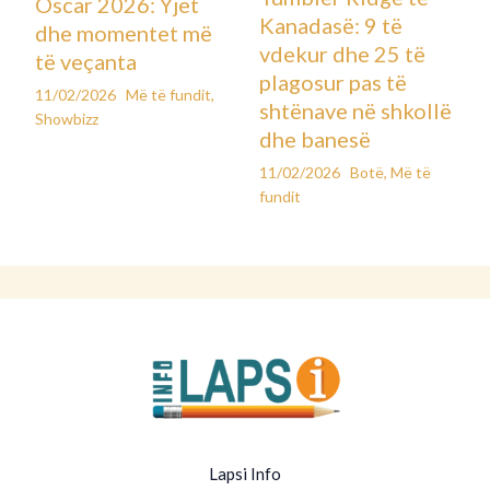
Oscar 2026: Yjet
Kanadasë: 9 të
dhe momentet më
vdekur dhe 25 të
të veçanta
plagosur pas të
11/02/2026
Më të fundit
,
shtënave në shkollë
Showbizz
dhe banesë
11/02/2026
Botë
,
Më të
fundit
Lapsi Info