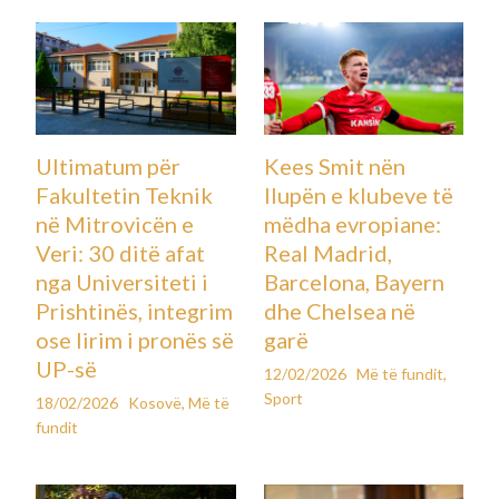
Ultimatum për
Kees Smit nën
Fakultetin Teknik
llupën e klubeve të
në Mitrovicën e
mëdha evropiane:
Veri: 30 ditë afat
Real Madrid,
nga Universiteti i
Barcelona, Bayern
Prishtinës, integrim
dhe Chelsea në
ose lirim i pronës së
garë
UP-së
12/02/2026
Më të fundit
,
Sport
18/02/2026
Kosovë
,
Më të
fundit