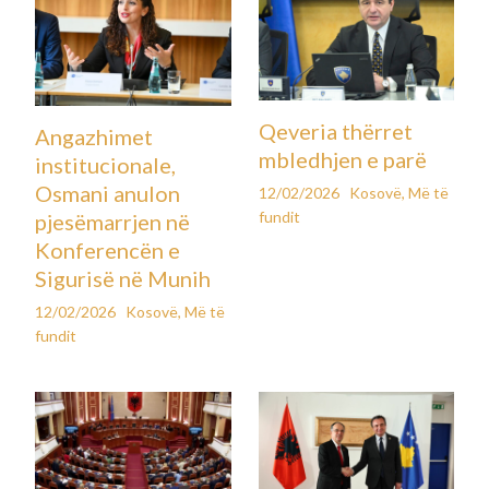
Qeveria thërret
Angazhimet
mbledhjen e parë
institucionale,
Osmani anulon
12/02/2026
Kosovë
,
Më të
fundit
pjesëmarrjen në
Konferencën e
Sigurisë në Munih
12/02/2026
Kosovë
,
Më të
fundit