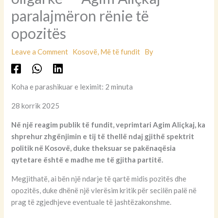
paralajmëron rënie të
opozitës
Leave a Comment
Kosovë
,
Më të fundit
By
Koha e parashikuar e leximit: 2 minuta
28 korrik 2025
Në një reagim publik të fundit, veprimtari Agim Aliçkaj, ka
shprehur zhgënjimin e tij të thellë ndaj gjithë spektrit
politik në Kosovë, duke theksuar se pakënaqësia
qytetare është e madhe me të gjitha partitë.
Megjithatë, ai bën një ndarje të qartë midis pozitës dhe
opozitës, duke dhënë një vlerësim kritik për secilën palë në
prag të zgjedhjeve eventuale të jashtëzakonshme.