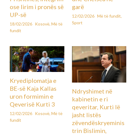
ose lirim i pronës së
garë
UP-së
12/02/2026
Më të fundit
,
Sport
18/02/2026
Kosovë
,
Më të
fundit
Kryediplomatja e
BE-së Kaja Kallas
Ndryshimet në
uron formimin e
kabinetin e ri
Qeverisë Kurti 3
qeveritar, Kurti lë
12/02/2026
Kosovë
,
Më të
jasht listës
fundit
zëvendëskryeminis
trin Bislimin,