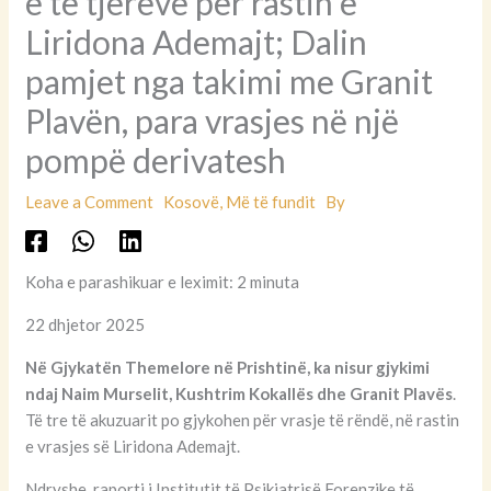
e të tjerëve për rastin e
Liridona Ademajt; Dalin
pamjet nga takimi me Granit
Plavën, para vrasjes në një
pompë derivatesh
Leave a Comment
Kosovë
,
Më të fundit
By
Koha e parashikuar e leximit: 2 minuta
22 dhjetor 2025
Në Gjykatën Themelore në Prishtinë, ka nisur gjykimi
ndaj Naim Murselit, Kushtrim Kokallës dhe Granit Plavës
.
Të tre të akuzuarit po gjykohen për vrasje të rëndë, në rastin
e vrasjes së Liridona Ademajt.
Ndryshe, raporti i Institutit të Psikiatrisë Forenzike të