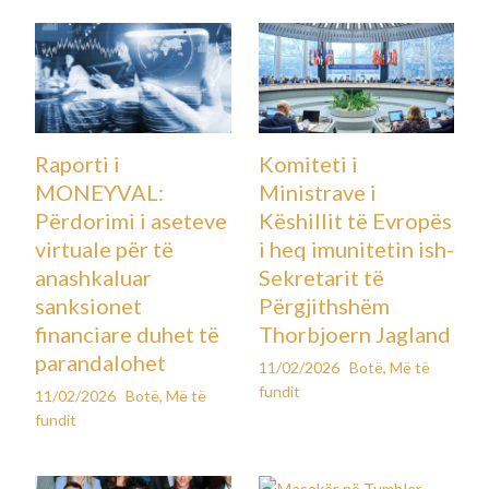
Raporti i
Komiteti i
MONEYVAL:
Ministrave i
Përdorimi i aseteve
Këshillit të Evropës
virtuale për të
i heq imunitetin ish-
anashkaluar
Sekretarit të
sanksionet
Përgjithshëm
financiare duhet të
Thorbjoern Jagland
parandalohet
11/02/2026
Botë
,
Më të
fundit
11/02/2026
Botë
,
Më të
fundit