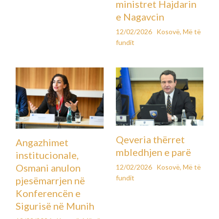
ministret Hajdarin
e Nagavcin
12/02/2026
Kosovë
,
Më të
fundit
Qeveria thërret
Angazhimet
mbledhjen e parë
institucionale,
Osmani anulon
12/02/2026
Kosovë
,
Më të
fundit
pjesëmarrjen në
Konferencën e
Sigurisë në Munih