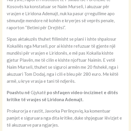
Kosovës ka konstatuar se Naim Murseli, i akuzuar për
vrasjen e Liridona Ademajt, nuk ka pasur çrregullime apo
sëmundje mendore në kohën e kryerjes së veprës penale,
raporton “Betimi për Drejtësi”.
Sipas aktakuzës thuhet fillimisht se plani i ishte shpalosur
Kokallës nga Murseli, por ai kishte refuzuar të gjente një
mundësi për vrasjen e Liridonës, e më pas Kokalla kishte
gjetur Plavën, me të cilin e kishte njoftuar Naimin. E vetë
Naim Murseli, thuhet se siguroi armën me 20 fishekë, nga i
akuzuari Tom Dodaj, nga i cili e bleu për 280 euro. Me këtë
armë, u krye vrasja e tani të ndjerës.
Poashtu në
Gjykatë
po shfaqen video-incizimet e ditës
kritike të vrasjes së Liridona Ademajt.
Prokurorja e rastit, Javorka Perlinçeviq, ka komentuar
pamjet e siguruara nga dita kritike, duke shpjeguar lëvizjet e
të akuzuarve para ngjarjes.