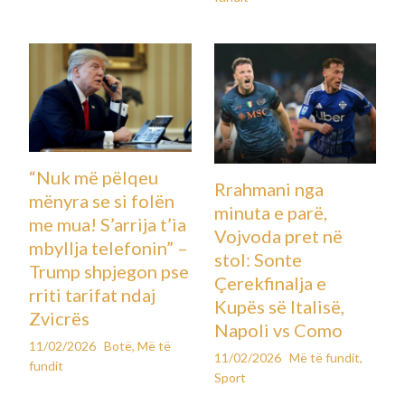
“Nuk më pëlqeu
Rrahmani nga
mënyra se si folën
minuta e parë,
me mua! S’arrija t’ia
Vojvoda pret në
mbyllja telefonin” –
stol: Sonte
Trump shpjegon pse
Çerekfinalja e
rriti tarifat ndaj
Kupës së Italisë,
Zvicrës
Napoli vs Como
11/02/2026
Botë
,
Më të
11/02/2026
Më të fundit
,
fundit
Sport