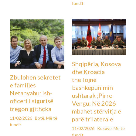
fundit
Shqipëria, Kosova
dhe Kroacia
Zbulohen sekretet
thellojnë
e familjes
bashkëpunimin
Netanyahu: Ish-
ushtarak ;Pirro
oficeri i sigurisë
Vengu: Në 2026
tregon gjithçka
mbahet stërvitja e
11/02/2026
Botë
,
Më të
parë trilaterale
fundit
11/02/2026
Kosovë
,
Më të
fundit