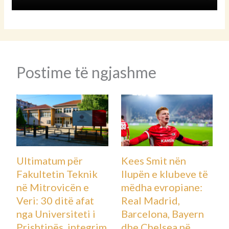
Postime të ngjashme
Ultimatum për
Kees Smit nën
Fakultetin Teknik
llupën e klubeve të
në Mitrovicën e
mëdha evropiane:
Veri: 30 ditë afat
Real Madrid,
nga Universiteti i
Barcelona, Bayern
Prishtinës, integrim
dhe Chelsea në