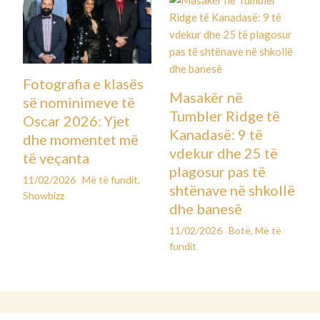
Fotografia e klasës
Masakër në
së nominimeve të
Tumbler Ridge të
Oscar 2026: Yjet
Kanadasë: 9 të
dhe momentet më
vdekur dhe 25 të
të veçanta
plagosur pas të
11/02/2026
Më të fundit
,
shtënave në shkollë
Showbizz
dhe banesë
11/02/2026
Botë
,
Më të
fundit