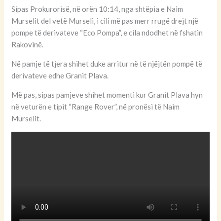
Sipas Prokurorisë, në orën 10:14, nga shtëpia e Naim
Murselit del vetë Murseli, i cili më pas merr rrugë drejt një
pompe të derivateve “Eco Pompa”, e cila ndodhet në fshatin
Rakovinë.
Në pamje të tjera shihet duke arritur në të njëjtën pompë të
derivateve edhe Granit Plava.
Më pas, sipas pamjeve shihet momenti kur Granit Plava hyn
në veturën e tipit “Range Rover”, në pronësi të Naim
Murselit.