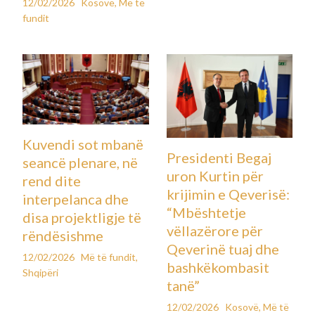
12/02/2026
Kosovë
,
Më të
fundit
Kuvendi sot mbanë
Presidenti Begaj
seancë plenare, në
uron Kurtin për
rend dite
krijimin e Qeverisë:
interpelanca dhe
“Mbështetje
disa projektligje të
vëllazërore për
rëndësishme
Qeverinë tuaj dhe
12/02/2026
Më të fundit
,
bashkëkombasit
Shqipëri
tanë”
12/02/2026
Kosovë
,
Më të