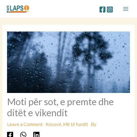
Skip
to
content
Moti për sot, e premte dhe
ditët e vikendit
Leave a Comment
Kosovë
,
Më të fundit
By