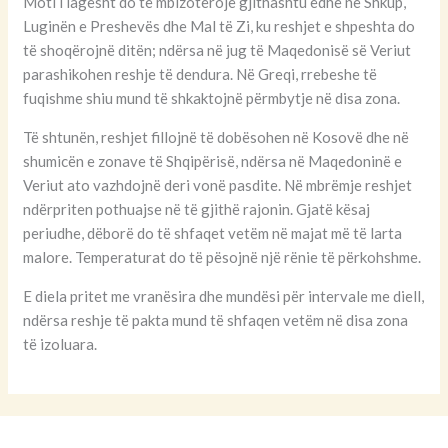
Moti i lagësht do të mbizotërojë gjithashtu edhe në Shkup,
Luginën e Preshevës dhe Mal të Zi, ku reshjet e shpeshta do
të shoqërojnë ditën; ndërsa në jug të Maqedonisë së Veriut
parashikohen reshje të dendura. Në Greqi, rrebeshe të
fuqishme shiu mund të shkaktojnë përmbytje në disa zona.
Të shtunën, reshjet fillojnë të dobësohen në Kosovë dhe në
shumicën e zonave të Shqipërisë, ndërsa në Maqedoninë e
Veriut ato vazhdojnë deri vonë pasdite. Në mbrëmje reshjet
ndërpriten pothuajse në të gjithë rajonin. Gjatë kësaj
periudhe, dëborë do të shfaqet vetëm në majat më të larta
malore. Temperaturat do të pësojnë një rënie të përkohshme.
E diela pritet me vranësira dhe mundësi për intervale me diell,
ndërsa reshje të pakta mund të shfaqen vetëm në disa zona
të izoluara.