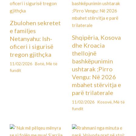
Zbulohen sekretet
e familjes
Shqipëria, Kosova
Netanyahu: Ish-
dhe Kroacia
oficeri i sigurisë
thellojnë
tregon gjithçka
bashkëpunimin
11/02/2026
Botë
,
Më të
ushtarak ;Pirro
fundit
Vengu: Në 2026
mbahet stërvitja e
parë trilaterale
11/02/2026
Kosovë
,
Më të
fundit