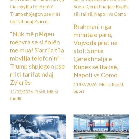
Rrahmani nga
“Nuk më pëlqeu
minuta e parë,
mënyra se si folën
Vojvoda pret në
me mua! S’arrija t’ia
stol: Sonte
mbyllja telefonin” –
Çerekfinalja e
Trump shpjegon pse
Kupës së Italisë,
rriti tarifat ndaj
Napoli vs Como
Zvicrës
11/02/2026
Më të fundit
,
Sport
11/02/2026
Botë
,
Më të
fundit