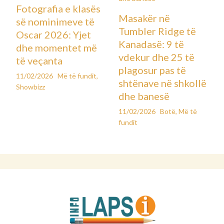
Fotografia e klasës
Masakër në
së nominimeve të
Tumbler Ridge të
Oscar 2026: Yjet
Kanadasë: 9 të
dhe momentet më
vdekur dhe 25 të
të veçanta
plagosur pas të
11/02/2026
Më të fundit
,
shtënave në shkollë
Showbizz
dhe banesë
11/02/2026
Botë
,
Më të
fundit