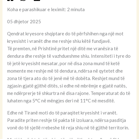
Koha e parashikuar e leximit: 2 minuta
05 dhjetor 2025
Qendrat kryesore shqiptare do të përfshihen nga një mot
kryesisht i vranët dhe me reshje shiu këtë fundjavë.
Të premten, në Prishtinë pritet një ditë me vranësira të
dendura dhe reshje të vazhdueshme shiu. Intensiteti i tyre do
të jetë kryesisht mesatar, por në disa zona mund të ketë
momente me reshje më të dendura, ndërsa në qytetet dhe
zona të tjera ato do të jenë më të dobëta. Reshjet mund të
zgjasin gjatë gjithë ditës, si edhe në mbrëmje e gjatë natës,
me ndërprerje të shkurtra në disa rajone. Temperaturat do të
luhaten nga 5°C në mëngjes deri në 11°C në mesditë.
Edhe në Tiranë moti do të paraqitet kryesisht i vranët.
Paradite priten reshje të pakta të izoluara, ndërsa pasditja
vonë do të sjellë rrebeshe të reja shiu në të gjithë territorin.