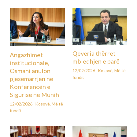
Qeveria thërret
Angazhimet
mbledhjen e parë
institucionale,
Osmani anulon
12/02/2026
Kosovë
,
Më të
fundit
pjesëmarrjen në
Konferencën e
Sigurisë në Munih
12/02/2026
Kosovë
,
Më të
fundit