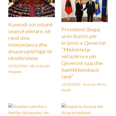
Kuvendi sot mbanë
Presidenti Begaj
seancë plenare, në
uron Kurtin për
rend dite
krijimin e Qeverisë:
interpelanca dhe
“Mbështetje
disa projektligje të
vëllazërore për
rëndësishme
Qeverinë tuaj dhe
12/02/2026
Më të fundit
,
bashkëkombasit
Shqipëri
tanë”
12/02/2026
Kosovë
,
Më të
fundit