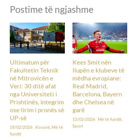
Postime të ngjashme
Ultimatum për
Kees Smit nën
Fakultetin Teknik
llupën e klubeve të
në Mitrovicën e
mëdha evropiane:
Veri: 30 ditë afat
Real Madrid,
nga Universiteti i
Barcelona, Bayern
Prishtinës, integrim
dhe Chelsea në
ose lirim i pronës së
garë
UP-së
12/02/2026
Më të fundit
,
Sport
18/02/2026
Kosovë
,
Më të
fundit