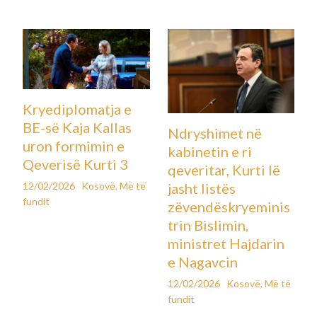
Kryediplomatja e
BE-së Kaja Kallas
Ndryshimet në
uron formimin e
kabinetin e ri
Qeverisë Kurti 3
qeveritar, Kurti lë
12/02/2026
Kosovë
,
Më të
jasht listës
fundit
zëvendëskryeminis
trin Bislimin,
ministret Hajdarin
e Nagavcin
12/02/2026
Kosovë
,
Më të
fundit