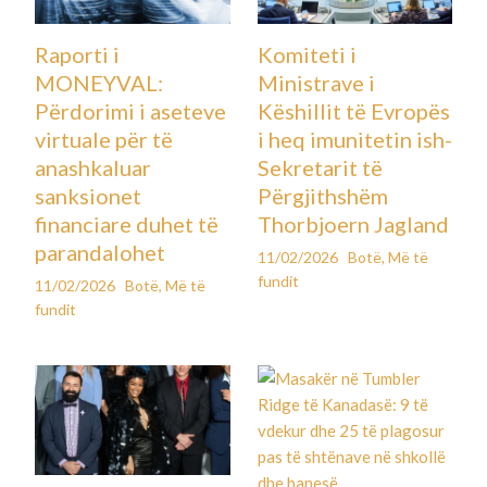
Raporti i
Komiteti i
MONEYVAL:
Ministrave i
Përdorimi i aseteve
Këshillit të Evropës
virtuale për të
i heq imunitetin ish-
anashkaluar
Sekretarit të
sanksionet
Përgjithshëm
financiare duhet të
Thorbjoern Jagland
parandalohet
11/02/2026
Botë
,
Më të
fundit
11/02/2026
Botë
,
Më të
fundit