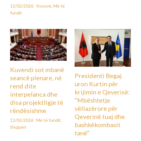
12/02/2026
Kosovë
,
Më të
fundit
Kuvendi sot mbanë
Presidenti Begaj
seancë plenare, në
uron Kurtin për
rend dite
krijimin e Qeverisë:
interpelanca dhe
“Mbështetje
disa projektligje të
vëllazërore për
rëndësishme
Qeverinë tuaj dhe
12/02/2026
Më të fundit
,
bashkëkombasit
Shqipëri
tanë”