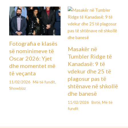
Fotografia e klasës
Masakër në
së nominimeve të
Tumbler Ridge të
Oscar 2026: Yjet
Kanadasë: 9 të
dhe momentet më
vdekur dhe 25 të
të veçanta
plagosur pas të
11/02/2026
Më të fundit
,
shtënave në shkollë
Showbizz
dhe banesë
11/02/2026
Botë
,
Më të
fundit