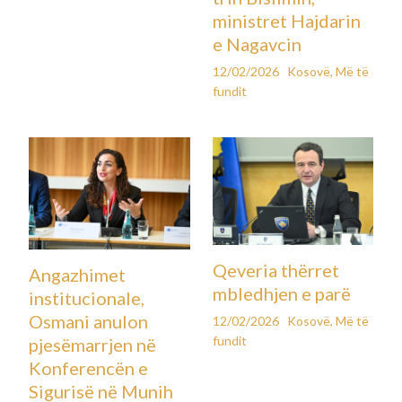
ministret Hajdarin
e Nagavcin
12/02/2026
Kosovë
,
Më të
fundit
Qeveria thërret
Angazhimet
mbledhjen e parë
institucionale,
Osmani anulon
12/02/2026
Kosovë
,
Më të
fundit
pjesëmarrjen në
Konferencën e
Sigurisë në Munih