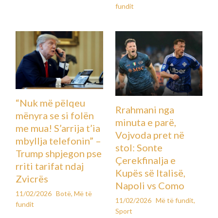
fundit
“Nuk më pëlqeu
Rrahmani nga
mënyra se si folën
minuta e parë,
me mua! S’arrija t’ia
Vojvoda pret në
mbyllja telefonin” –
stol: Sonte
Trump shpjegon pse
Çerekfinalja e
rriti tarifat ndaj
Kupës së Italisë,
Zvicrës
Napoli vs Como
11/02/2026
Botë
,
Më të
11/02/2026
Më të fundit
,
fundit
Sport