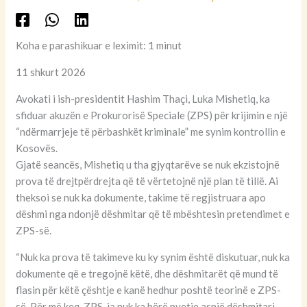
Koha e parashikuar e leximit: 1 minut
11 shkurt 2026
Avokati i ish-presidentit Hashim Thaçi, Luka Mishetiq, ka
sfiduar akuzën e Prokurorisë Speciale (ZPS) për krijimin e një
“ndërmarrjeje të përbashkët kriminale” me synim kontrollin e
Kosovës.
Gjatë seancës, Mishetiq u tha gjyqtarëve se nuk ekzistojnë
prova të drejtpërdrejta që të vërtetojnë një plan të tillë. Ai
theksoi se nuk ka dokumente, takime të regjistruara apo
dëshmi nga ndonjë dëshmitar që të mbështesin pretendimet e
ZPS-së.
“Nuk ka prova të takimeve ku ky synim është diskutuar, nuk ka
dokumente që e tregojnë këtë, dhe dëshmitarët që mund të
flasin për këtë çështje e kanë hedhur poshtë teorinë e ZPS-
së. Për më keq, ZPS-ja nuk ka bërë pyetje asnjë dëshmitari