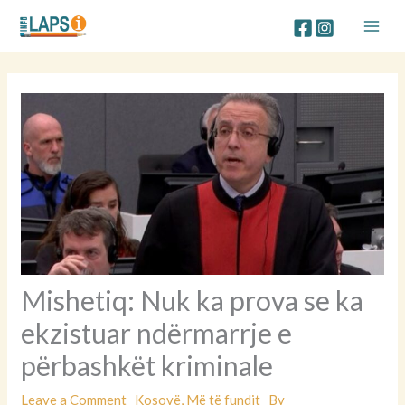
Skip
to
content
Mishetiq: Nuk ka prova se ka
ekzistuar ndërmarrje e
përbashkët kriminale
Leave a Comment
Kosovë
,
Më të fundit
By