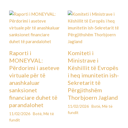
Raporti i
Komiteti i
MONEYVAL:
Ministrave i
Përdorimi i aseteve
Këshillit të Evropës
virtuale për të
i heq imunitetin ish-
anashkaluar
Sekretarit të
sanksionet
Përgjithshëm
financiare duhet të
Thorbjoern Jagland
parandalohet
11/02/2026
Botë
,
Më të
fundit
11/02/2026
Botë
,
Më të
fundit