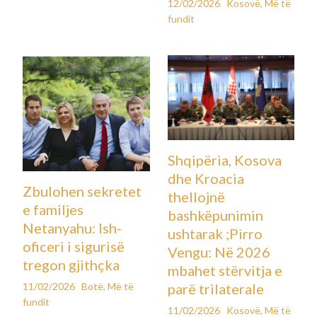
12/02/2026
Kosovë
,
Më të
fundit
Shqipëria, Kosova
dhe Kroacia
Zbulohen sekretet
thellojnë
e familjes
bashkëpunimin
Netanyahu: Ish-
ushtarak ;Pirro
oficeri i sigurisë
Vengu: Në 2026
tregon gjithçka
mbahet stërvitja e
11/02/2026
Botë
,
Më të
parë trilaterale
fundit
11/02/2026
Kosovë
,
Më të