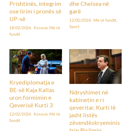
Prishtinës, integrim
dhe Chelsea në
ose lirim i pronës së
garë
UP-së
12/02/2026
Më të fundit
,
Sport
18/02/2026
Kosovë
,
Më të
fundit
Kryediplomatja e
BE-së Kaja Kallas
Ndryshimet në
uron formimin e
kabinetin e ri
Qeverisë Kurti 3
qeveritar, Kurti lë
12/02/2026
Kosovë
,
Më të
jasht listës
fundit
zëvendëskryeminis
trin Bislimin,