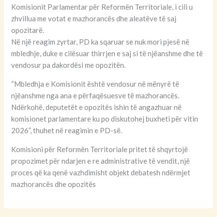
Komisionit Parlamentar për Reformën Territoriale, i cili u
zhvillua me votat e mazhorancës dhe aleatëve të saj
opozitarë.
Në një reagim zyrtar, PD ka sqaruar se nuk mori pjesë në
mbledhje, duke e cilësuar thirrjen e saj si të njëanshme dhe të
vendosur pa dakordësi me opozitën.
“Mbledhja e Komisionit është vendosur në mënyrë të
njëanshme nga ana e përfaqësuesve të mazhorancës.
Ndërkohë, deputetët e opozitës ishin të angazhuar në
komisionet parlamentare ku po diskutohej buxheti për vitin
2026”, thuhet në reagimin e PD-së.
Komisioni për Reformën Territoriale pritet të shqyrtojë
propozimet për ndarjen e re administrative të vendit, një
proces që ka qenë vazhdimisht objekt debatesh ndërmjet
mazhorancës dhe opozitës