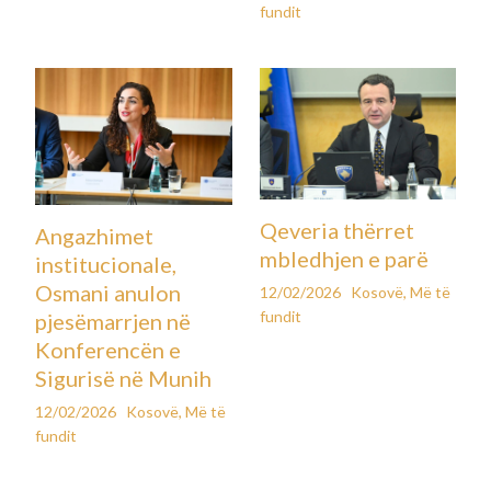
Ministrisë së Kulturës, Rinisë dhe Sporteve lidhur me
mbrojtjen e aseteve të trashëgimisë kulturore.
Komuna kishte dërguar çështjen në gjykatë, duke kërkuar
pezullimin e vendimit të Inspektoratit të Trashëgimisë
Kulturore dhe më pas shqyrtimin e ligjshmërisë së ndalimit të
punimeve. Megjithatë, kërkesa për pezullim është refuzuar
dy herë radhazi nga gjykata.
Aktualisht, punimet po zhvillohen në përputhje me kufizimet e
vendosura nga autoritetet përgjegjëse për mbrojtjen e
trashëgimisë kulturore.
Postime të ngjashme