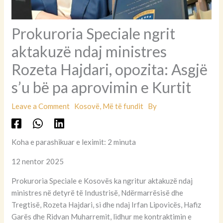
Prokuroria Speciale ngrit
aktakuzë ndaj ministres
Rozeta Hajdari, opozita: Asgjë
s’u bë pa aprovimin e Kurtit
Leave a Comment
Kosovë
,
Më të fundit
By
Koha e parashikuar e leximit: 2 minuta
12 nentor 2025
Prokuroria Speciale e Kosovës ka ngritur aktakuzë ndaj
ministres në detyrë të Industrisë, Ndërmarrësisë dhe
Tregtisë, Rozeta Hajdari, si dhe ndaj Irfan Lipovicës, Hafiz
Garës dhe Ridvan Muharremit, lidhur me kontraktimin e