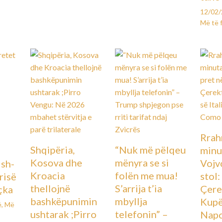
12/02
Më të 
Rrah
Shqipëria,
“Nuk më pëlqeu
minu
Kosova dhe
mënyra se si
Vojv
Ish-
Kroacia
folën me mua!
stol
urisë
thellojnë
S’arrija t’ia
Çere
çka
bashkëpunimin
mbyllja
Kupës
ë
,
Më
ushtarak ;Pirro
telefonin” –
Napo