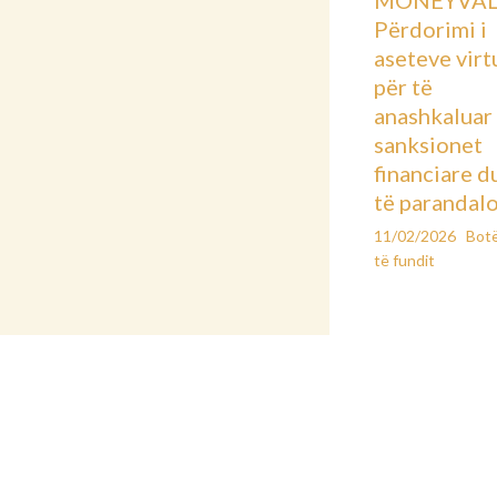
Përdorimi i
aseteve virt
për të
anashkaluar
sanksionet
financiare d
të parandal
11/02/2026
Bot
të fundit