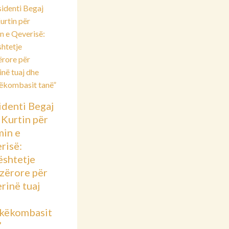
identi Begaj
 Kurtin për
min e
risë:
shtetje
azërore për
rinë tuaj
këkombasit
”