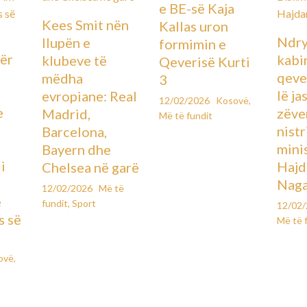
e BE-së Kaja
Kees Smit nën
Kallas uron
Ndry
llupën e
formimin e
ër
kabin
klubeve të
Qeverisë Kurti
qever
mëdha
3
lë ja
evropiane: Real
12/02/2026
Kosovë
,
e
zëve
Madrid,
Më të fundit
ë
nistr
Barcelona,
mini
Bayern dhe
i
Hajd
Chelsea në garë
Naga
12/02/2026
Më të
e
fundit
,
Sport
12/02
s së
Më të 
ovë
,