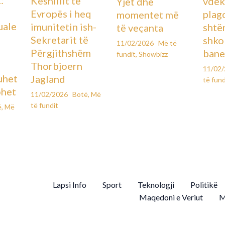
Këshillit të
vdek
Yjet dhe
Evropës i heq
plag
momentet më
uale
imunitetin ish-
shtë
të veçanta
Sekretarit të
shko
11/02/2026
Më të
Përgjithshëm
bane
fundit
,
Showbizz
Thorbjoern
11/02
uhet
Jagland
të fund
ohet
11/02/2026
Botë
,
Më
të fundit
ë
,
Më
Lapsi Info
Sport
Teknologji
Politikë
Maqedoni e Veriut
M