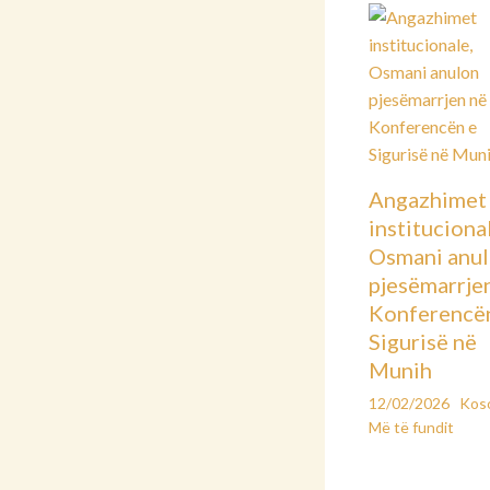
Angazhimet
instituciona
Osmani anu
pjesëmarrje
Konferencë
Sigurisë në
Munih
12/02/2026
Kos
Më të fundit