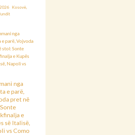
/2026
Kosovë
,
fundit
mani nga
ta e parë,
oda pret në
: Sonte
kfinalja e
 së Italisë,
li vs Como