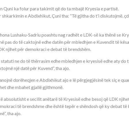
 Quni ka folur para takimit që do ta mbajë Kryesia e partisë.
r shkarkimin e Abdixhikut, Çuni tha: “Të gjitha do t’i diskutojmë, ç
ona Lushaku-Sadriu poashtu nag radhët e LDK-së ka thënë se Kryes
 më pas do të caktojnë edhe datën për mbledhjen e Kuvendit të kësaj
DK njihet për demokraci e debat të brendshëm.
 statuti ne do të thërrasim edhe mbledhjen e kryesisë edhe aty do t
tojmë një datë për Kuvend”, tha ajo.
anojnë dorëheqjen e Abdixhikut ajo e lë përgjegjësinë tek siç e quan
et dhe mbahet gjallë gjithmonë.
absolutisht e secilit anëtarë të Kryesisë edhe besoj që LDK njihet
mokraci të brendshme dhe është tepër e shëndosh që ky debat të k
ë”, tha ajo.