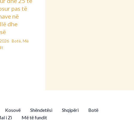
ur dhe 25 të
osur pas të
nave në
llë dhe
së
/2026
Botë
,
Më
it
Kosovë
Shëndetësi
Shqipëri
Botë
al i Zi
Më të fundit