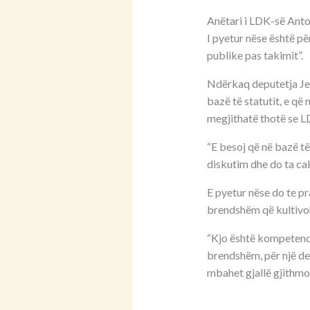
Anëtari i LDK-së Anton
I pyetur nëse është pë
publike pas takimit”.
Ndërkaq deputetja Jeh
bazë të statutit, e që
megjithatë thotë se L
“E besoj që në bazë të
diskutim dhe do ta cak
E pyetur nëse do te pr
brendshëm që kultivoh
“Kjo është kompetencë 
brendshëm, për një de
mbahet gjallë gjithmon