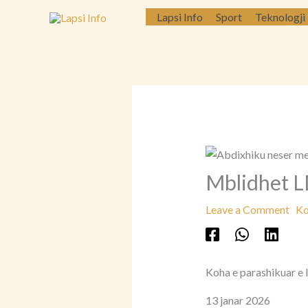
Skip
Lapsi Info
Sport
Teknologji
to
content
Mblidhet LD
Leave a Comment
Ko
Koha e parashikuar e 
13 janar 2026