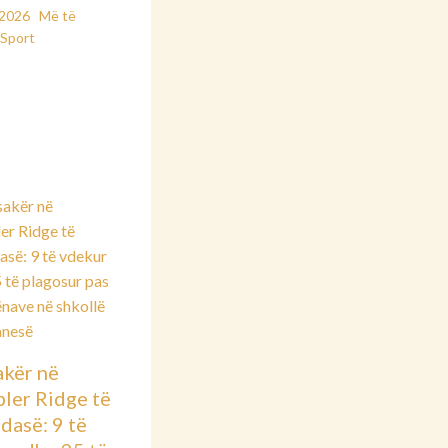
/2026
Më të
Sport
kër në
ler Ridge të
dasë: 9 të