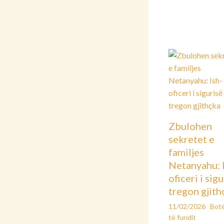
Zbulohen
sekretet e
familjes
Netanyahu: 
oficeri i sig
tregon gjith
11/02/2026
Bot
të fundit