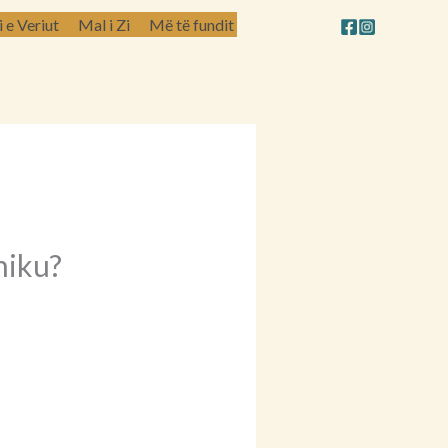
e Veriut
Mal i Zi
Më të fundit
hiku?