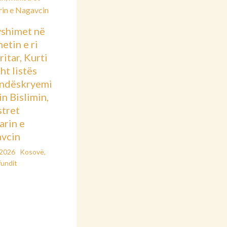
shimet në
etin e ri
itar, Kurti
sht listës
ndëskryemi
in Bislimin,
stret
arin e
vcin
/2026
Kosovë
,
fundit