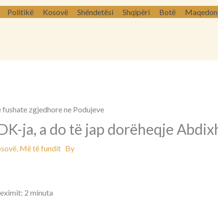
Politikë
Kosovë
Shëndetësi
Shqipëri
Botë
Maqedoni 
K-ja, a do të jap dorëheqje Abdix
sovë
,
Më të fundit
By
leximit: 2 minuta