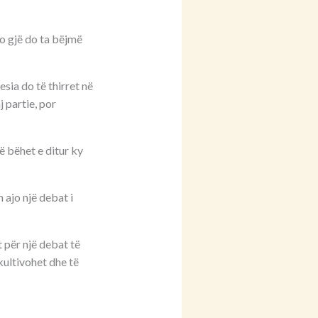
do gjë do ta bëjmë
ia do të thirret në
 partie, por
ë bëhet e ditur ky
 ajo një debat i
 për një debat të
ultivohet dhe të