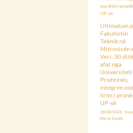
Ultimatum p
Fakultetin
Teknik në
Mitrovicën 
Veri: 30 dit
afat nga
Universiteti 
Prishtinës,
integrim os
lirim i pronë
UP-së
18/02/2026
Kos
Më të fundit