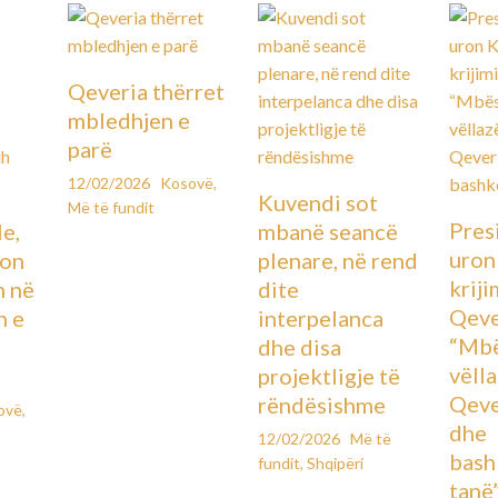
Qeveria thërret
mbledhjen e
parë
12/02/2026
Kosovë
,
Kuvendi sot
Më të fundit
Pres
le,
mbanë seancë
uron
lon
plenare, në rend
kriji
n në
dite
Qeve
n e
interpelanca
“Mbë
dhe disa
vëll
projektligje të
Qeve
rëndësishme
ovë
,
dhe
12/02/2026
Më të
bash
fundit
,
Shqipëri
tanë