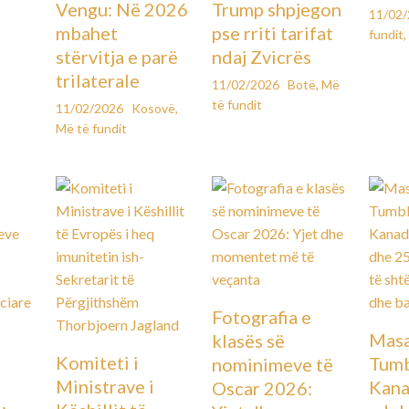
Vengu: Në 2026
Trump shpjegon
11/02
mbahet
pse rriti tarifat
fundit
,
stërvitja e parë
ndaj Zvicrës
trilaterale
11/02/2026
Botë
,
Më
të fundit
11/02/2026
Kosovë
,
Më të fundit
Fotografia e
Masa
klasës së
Komiteti i
Tumb
nominimeve të
Ministrave i
Kana
Oscar 2026:
: