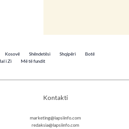
Kosovë
Shëndetësi
Shqipëri
Botë
al i Zi
Më të fundit
Kontakti
marketing@lapsiinfo.com
redaksia@lapsiinfo.com