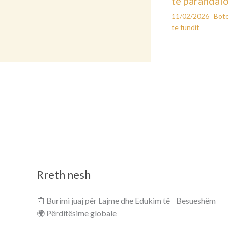
të parandal
11/02/2026
Bot
të fundit
Rreth nesh
📰 Burimi juaj për Lajme dhe Edukim të Besueshëm
🌍 Përditësime globale