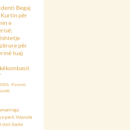
identi Begaj
 Kurtin për
min e
risë:
shtetje
azërore për
rinë tuaj
këkombasit
”
/2026
Kosovë
,
fundit