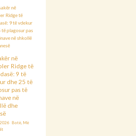
kër në
ler Ridge të
dasë: 9 të
ur dhe 25 të
osur pas të
nave në
llë dhe
së
/2026
Botë
,
Më
it