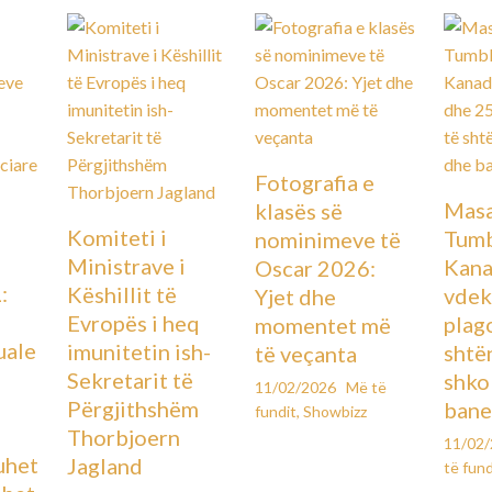
Fotografia e
Masa
klasës së
Komiteti i
Tumb
nominimeve të
Ministrave i
Kana
Oscar 2026:
:
Këshillit të
vdek
Yjet dhe
Evropës i heq
plag
momentet më
uale
imunitetin ish-
shtë
të veçanta
Sekretarit të
shko
11/02/2026
Më të
Përgjithshëm
bane
fundit
,
Showbizz
Thorbjoern
11/02
uhet
Jagland
të fund