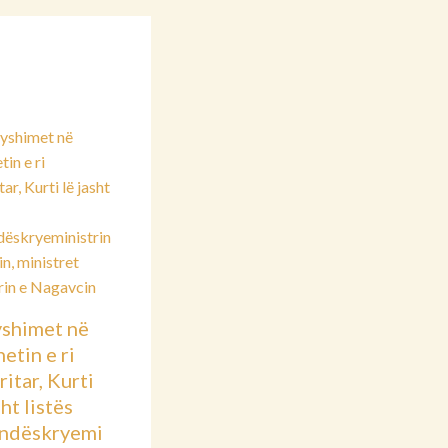
shimet në
etin e ri
itar, Kurti
sht listës
ndëskryemi