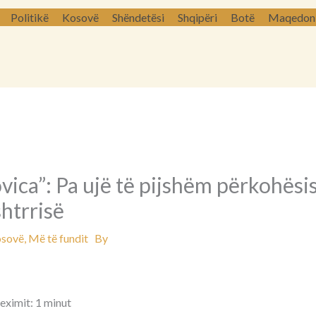
Politikë
Kosovë
Shëndetësi
Shqipëri
Botë
Maqedoni 
ica”: Pa ujë të pijshëm përkohësis
htrrisë
sovë
,
Më të fundit
By
eximit: 1 minut