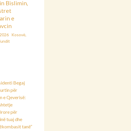
in Bislimin,
stret
arin e
vcin
/2026
Kosovë
,
fundit