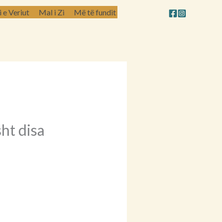
e Veriut
Mal i Zi
Më të fundit
ht disa