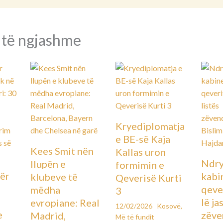
 të ngjashme
Kryediplomatja
e BE-së Kaja
Kees Smit nën
Kallas uron
Ndry
llupën e
formimin e
ër
kabin
klubeve të
Qeverisë Kurti
qever
mëdha
3
lë ja
evropiane: Real
12/02/2026
Kosovë
,
e
zëve
Madrid,
Më të fundit