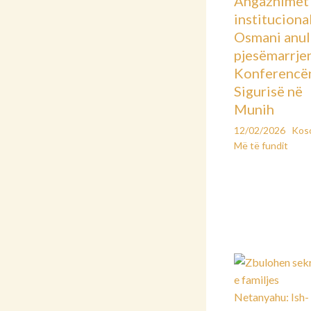
Angazhimet
instituciona
Osmani anu
pjesëmarrje
Konferencë
Sigurisë në
Munih
12/02/2026
Kos
Më të fundit