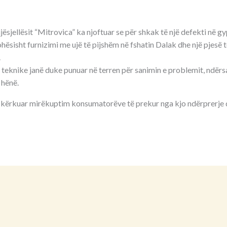
ësjellësit “Mitrovica” ka njoftuar se për shkak të një defekti në gy
ësisht furnizimi me ujë të pijshëm në fshatin Dalak dhe një pjesë të
.
t teknike janë duke punuar në terren për sanimin e problemit, ndërsa
 hënë.
kërkuar mirëkuptim konsumatorëve të prekur nga kjo ndërprerje d