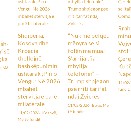
Rrah
Shqipëria,
“Nuk më pëlqeu
minu
Kosova dhe
mënyra se si
Vojv
Ish-
Kroacia
folën me mua!
stol
urisë
thellojnë
S’arrija t’ia
Çere
çka
bashkëpunimin
mbyllja
Kupës
ë
,
Më
ushtarak ;Pirro
telefonin” –
Napo
Vengu: Në 2026
Trump shpjegon
11/02
mbahet
pse rriti tarifat
fundit
,
stërvitja e parë
ndaj Zvicrës
trilaterale
11/02/2026
Botë
,
Më
të fundit
11/02/2026
Kosovë
,
Më të fundit