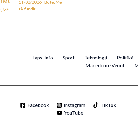
ohet
11/02/2026
Botë
,
Më
të fundit
ë
,
Më
Lapsi Info
Sport
Teknologji
Politikë
Maqedoni e Veriut
M
Facebook
Instagram
TikTok
YouTube