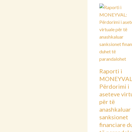
Raporti i
MONEYVAL
Përdorimi i
aseteve virt
për të
anashkaluar
sanksionet
financiare d