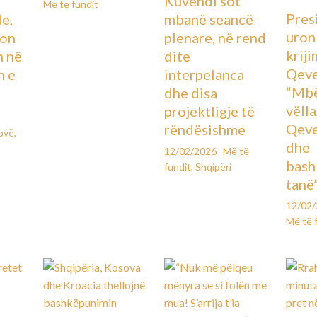
Kuvendi sot
Më të fundit
Pres
le,
mbanë seancë
uron
lon
plenare, në rend
kriji
n në
dite
Qeve
n e
interpelanca
“Mbë
dhe disa
vëll
projektligje të
Qeve
rëndësishme
ovë
,
dhe
12/02/2026
Më të
bash
fundit
,
Shqipëri
tanë
12/02
Më të 