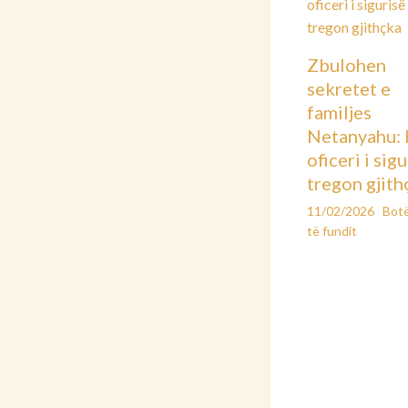
Zbulohen
sekretet e
familjes
Netanyahu: 
oficeri i sig
tregon gjith
11/02/2026
Bot
të fundit