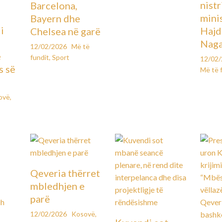
ë
nistr
Barcelona,
mini
Bayern dhe
i
Hajd
Chelsea në garë
Naga
12/02/2026
Më të
e
fundit
,
Sport
12/02
s së
Më të 
ovë
,
Qeveria thërret
mbledhjen e
parë
12/02/2026
Kosovë
,