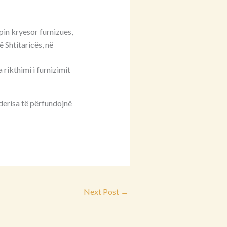
pin kryesor furnizues,
 Shtitaricës, në
 rikthimi i furnizimit
erisa të përfundojnë
Next Post
→