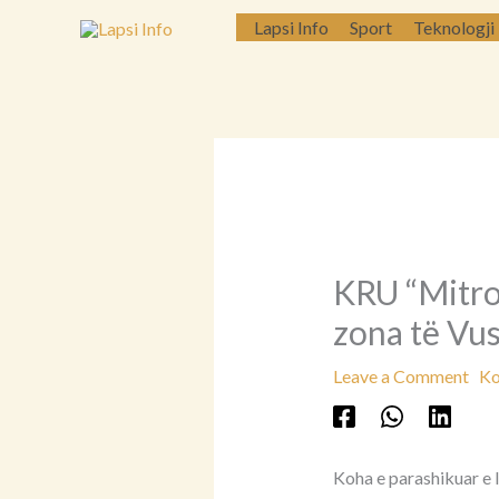
Skip
Lapsi Info
Sport
Teknologji
to
content
KRU “Mitrov
zona të Vus
Leave a Comment
Ko
Koha e parashikuar e l