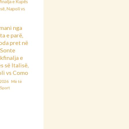
mani nga
ta e parë,
oda pret në
: Sonte
kfinalja e
 së Italisë,
li vs Como
/2026
Më të
Sport