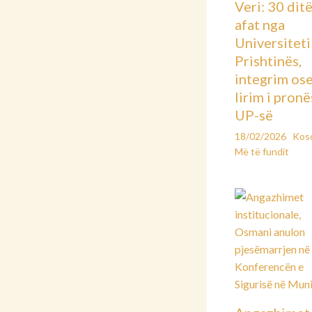
Veri: 30 dit
afat nga
Universiteti 
Prishtinës,
integrim os
lirim i pronë
UP-së
18/02/2026
Kos
Më të fundit