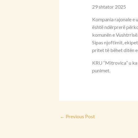
29 shtator 2025
Kompania rajonale e uj
është ndërprerë përkoh
komunën e Vushtrrisë
Sipas njoftimit, ekipe
pritet të bëhet ditën e
KRU “Mitrovica” u ka 
punimet.
←
Previous Post