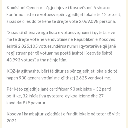
Komisioni Qendror i Zgjedhjeve i Kosovës më 6 shtator
konfirmoi listën e votuesve për zgjedhjet lokale të 12 tetorit,
sipas së cilës do të kenë të drejtë vote 2.069.098 persona.
“Sipas të dhënave nga lista e votuesve, numri i qytetarëve
me të drejtë vote në vendvotime në Republikën e Kosovës
është 2.025.105 votues, ndërsa numri i qytetarëve që janë
regjistruar për të votuar me postë jashtë Kosovës është
43.993 votues”, u tha në njoftim.
KQZ-ja gjithashtu bëri të ditur se për zgjedhjet lokale do të
hapen 938 qendra votimi me gjithsej 2.625 vendvotime.
Për këto zgjedhje janë certifikuar 93 subjekte – 32 parti
politike, 32 iniciativa qytetare, dy koalicione dhe 27
kandidatë të pavarur.
Kosova i ka mbajtur zgjedhjet e fundit lokale në tetor të vitit
2021.