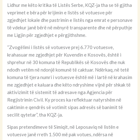
Lidhur me këto kritika të Listës Serbe, KQZ-ja tha se të gjitha
veprimet e bëra për krijimin e listës së votuesve për
zgjedhjet lokale dhe pastrimin e listës nga emrat e personave
të vdekur janë bërë në mënyrë transparente dhe në përputhje
me Ligjin për zgjedhjet e përgjithshme.
“Zvogëlimi i listës së votuesve prej 6.770 votuesve,
krahasuar me zgjedhjet për Kuvendin e Kosovës, është i
shprehur në 30 komuna të Republikës së Kosovës dhe nuk
ndodh vetëm në ndonjë komunë të caktuar. Ndërkaq, në tetë
komuna të tjera numri i votuesve është më i lartë në krahasim
me zgjedhjet e kaluara dhe këto ndryshime vijnë për shkak të
aktivizimit të sistemit të adresave nga Agjencia për
Regjistrimin Civil. Ky proces ka reflektuar natyrshëm në
caktimin e qendrës së votimit sipas adresës së banimit të
secilit qytetar”, tha KQZ-ja.
Sipas pretendimeve të Simiqit, në Leposaviq në listën e
votuesve janë rreth 1.500 më pak votues, ndërsa në