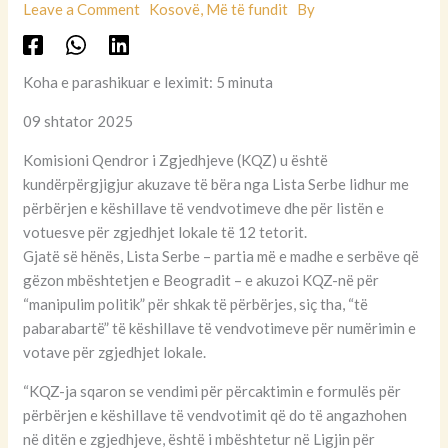
Leave a Comment
Kosovë
,
Më të fundit
By
Koha e parashikuar e leximit: 5 minuta
09 shtator 2025
Komisioni Qendror i Zgjedhjeve (KQZ) u është
kundërpërgjigjur akuzave të bëra nga Lista Serbe lidhur me
përbërjen e këshillave të vendvotimeve dhe për listën e
votuesve për zgjedhjet lokale të 12 tetorit.
Gjatë së hënës, Lista Serbe – partia më e madhe e serbëve që
gëzon mbështetjen e Beogradit – e akuzoi KQZ-në për
“manipulim politik” për shkak të përbërjes, siç tha, “të
pabarabartë” të këshillave të vendvotimeve për numërimin e
votave për zgjedhjet lokale.
“KQZ-ja sqaron se vendimi për përcaktimin e formulës për
përbërjen e këshillave të vendvotimit që do të angazhohen
në ditën e zgjedhjeve, është i mbështetur në Ligjin për