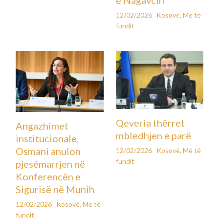
12/02/2026
Kosovë
,
Më të
fundit
Qeveria thërret
Angazhimet
mbledhjen e parë
institucionale,
Osmani anulon
12/02/2026
Kosovë
,
Më të
fundit
pjesëmarrjen në
Konferencën e
Sigurisë në Munih
12/02/2026
Kosovë
,
Më të
fundit