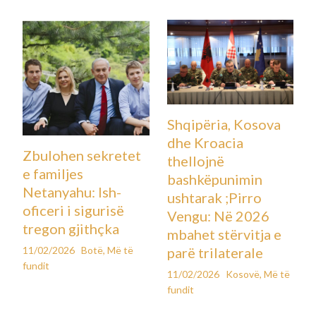
Shqipëria, Kosova
dhe Kroacia
Zbulohen sekretet
thellojnë
e familjes
bashkëpunimin
Netanyahu: Ish-
ushtarak ;Pirro
oficeri i sigurisë
Vengu: Në 2026
tregon gjithçka
mbahet stërvitja e
11/02/2026
Botë
,
Më të
parë trilaterale
fundit
11/02/2026
Kosovë
,
Më të
fundit