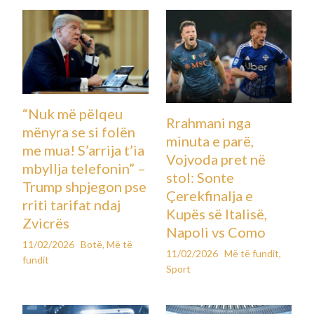
“Nuk më pëlqeu
Rrahmani nga
mënyra se si folën
minuta e parë,
me mua! S’arrija t’ia
Vojvoda pret në
mbyllja telefonin” –
stol: Sonte
Trump shpjegon pse
Çerekfinalja e
rriti tarifat ndaj
Kupës së Italisë,
Zvicrës
Napoli vs Como
11/02/2026
Botë
,
Më të
11/02/2026
Më të fundit
,
fundit
Sport