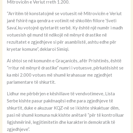
Mitrovicën e Veriut rreth 1.200.
“Arritëm të konstatojmë se votuesit në Mitrovicën e Veriut
janë fshirë nga qendra e votimit në shkollën fillore ‘Sveti
Sava’, ku votojnë qytetarët serbë. Ky është një numër i madh
votuesish që mund të ndikojë në mënyrë drastike në
rezultatet e zgjedhjeve si për asamblistë, ashtu edhe për
kryetar komune”, deklaroi Simiqi.
Ai shtoi se në komunën e Graçanicës, afër Prishtinës, është
“rritur në mënyrë drastike” numri i votuesve, përkatësisht se
ka mbi 2.000 votues më shumë krahasuar me zgjedhjet
parlamentare të shkurtit.
Lidhur me përbërjen e këshillave të vendvotimeve, Lista
Serbe kishte pasur pakënaqësi edhe para zgjedhjeve të
shkurtit, duke e akuzuar KQZ-në se i kishte shkaktuar dëm,
pasi në shumë komuna nuk kishte anëtarë “për të kontrolluar
ligjshmërinë, legjitimitetin dhe karakterin demokratik të
zgjedhjeve”.