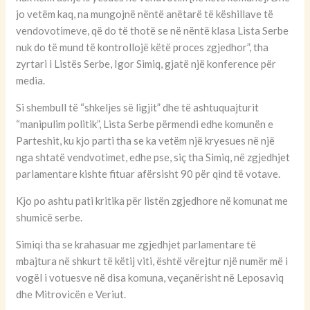
jo vetëm kaq, na mungojnë nëntë anëtarë të këshillave të
vendovotimeve, që do të thotë se në nëntë klasa Lista Serbe
nuk do të mund të kontrollojë këtë proces zgjedhor”, tha
zyrtari i Listës Serbe, Igor Simiq, gjatë një konference për
media.
Si shembull të “shkeljes së ligjit” dhe të ashtuquajturit
“manipulim politik”, Lista Serbe përmendi edhe komunën e
Parteshit, ku kjo parti tha se ka vetëm një kryesues në një
nga shtatë vendvotimet, edhe pse, siç tha Simiq, në zgjedhjet
parlamentare kishte fituar afërsisht 90 për qind të votave.
Kjo po ashtu pati kritika për listën zgjedhore në komunat me
shumicë serbe.
Simiqi tha se krahasuar me zgjedhjet parlamentare të
mbajtura në shkurt të këtij viti, është vërejtur një numër më i
vogël i votuesve në disa komuna, veçanërisht në Leposaviq
dhe Mitrovicën e Veriut.