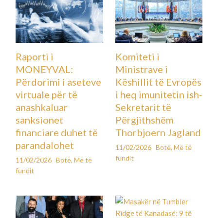
Raporti i
Komiteti i
MONEYVAL:
Ministrave i
Përdorimi i aseteve
Këshillit të Evropës
virtuale për të
i heq imunitetin ish-
anashkaluar
Sekretarit të
sanksionet
Përgjithshëm
financiare duhet të
Thorbjoern Jagland
parandalohet
11/02/2026
Botë
,
Më të
fundit
11/02/2026
Botë
,
Më të
fundit