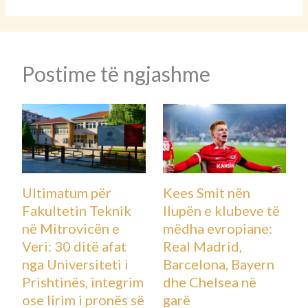
Postime të ngjashme
Ultimatum për
Kees Smit nën
Fakultetin Teknik
llupën e klubeve të
në Mitrovicën e
mëdha evropiane:
Veri: 30 ditë afat
Real Madrid,
nga Universiteti i
Barcelona, Bayern
Prishtinës, integrim
dhe Chelsea në
ose lirim i pronës së
garë