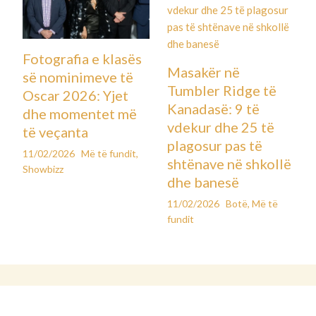
Fotografia e klasës
Masakër në
së nominimeve të
Tumbler Ridge të
Oscar 2026: Yjet
Kanadasë: 9 të
dhe momentet më
vdekur dhe 25 të
të veçanta
plagosur pas të
11/02/2026
Më të fundit
,
shtënave në shkollë
Showbizz
dhe banesë
11/02/2026
Botë
,
Më të
fundit