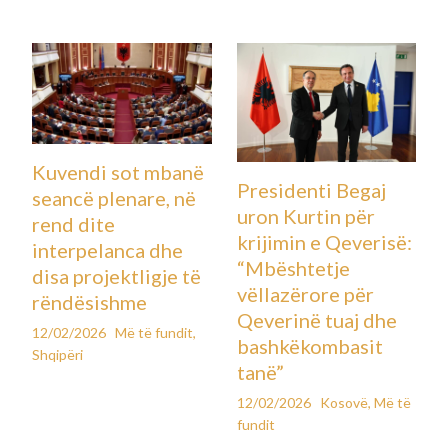
Kuvendi sot mbanë
Presidenti Begaj
seancë plenare, në
uron Kurtin për
rend dite
krijimin e Qeverisë:
interpelanca dhe
“Mbështetje
disa projektligje të
vëllazërore për
rëndësishme
Qeverinë tuaj dhe
12/02/2026
Më të fundit
,
bashkëkombasit
Shqipëri
tanë”
12/02/2026
Kosovë
,
Më të
fundit