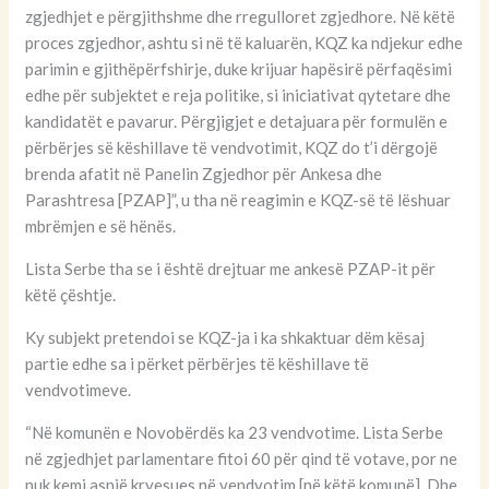
zgjedhjet e përgjithshme dhe rregulloret zgjedhore. Në këtë
proces zgjedhor, ashtu si në të kaluarën, KQZ ka ndjekur edhe
parimin e gjithëpërfshirje, duke krijuar hapësirë përfaqësimi
edhe për subjektet e reja politike, si iniciativat qytetare dhe
kandidatët e pavarur. Përgjigjet e detajuara për formulën e
përbërjes së këshillave të vendvotimit, KQZ do t’i dërgojë
brenda afatit në Panelin Zgjedhor për Ankesa dhe
Parashtresa [PZAP]”, u tha në reagimin e KQZ-së të lëshuar
mbrëmjen e së hënës.
Lista Serbe tha se i është drejtuar me ankesë PZAP-it për
këtë çështje.
Ky subjekt pretendoi se KQZ-ja i ka shkaktuar dëm kësaj
partie edhe sa i përket përbërjes të këshillave të
vendvotimeve.
“Në komunën e Novobërdës ka 23 vendvotime. Lista Serbe
në zgjedhjet parlamentare fitoi 60 për qind të votave, por ne
nuk kemi asnjë kryesues në vendvotim [në këtë komunë]. Dhe