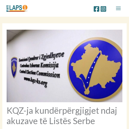
Skip
to
content
KQZ-ja kundërpërgjigjet ndaj
akuzave të Listës Serbe