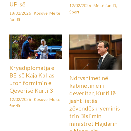
UP-së
12/02/2026
Më të fundit
,
Sport
18/02/2026
Kosovë
,
Më të
fundit
Kryediplomatja e
BE-së Kaja Kallas
Ndryshimet në
uron formimin e
kabinetin e ri
Qeverisë Kurti 3
qeveritar, Kurti lë
12/02/2026
Kosovë
,
Më të
jasht listës
fundit
zëvendëskryeminis
trin Bislimin,
ministret Hajdarin
e Nagavcin