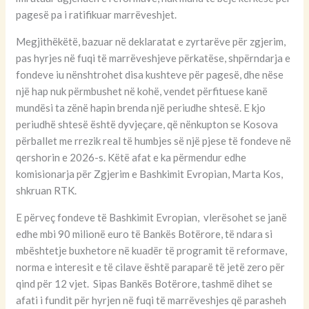
pagesë pa i ratifikuar marrëveshjet.
Megjithëkëtë, bazuar në deklaratat e zyrtarëve për zgjerim,
pas hyrjes në fuqi të marrëveshjeve përkatëse, shpërndarja e
fondeve iu nënshtrohet disa kushteve për pagesë, dhe nëse
një hap nuk përmbushet në kohë, vendet përfituese kanë
mundësi ta zënë hapin brenda një periudhe shtesë. E kjo
periudhë shtesë është dyvjeçare, që nënkupton se Kosova
përballet me rrezik real të humbjes së një pjese të fondeve në
qershorin e 2026-s. Këtë afat e ka përmendur edhe
komisionarja për Zgjerim e Bashkimit Evropian, Marta Kos,
shkruan RTK.
E përveç fondeve të Bashkimit Evropian, vlerësohet se janë
edhe mbi 90 milionë euro të Bankës Botërore, të ndara si
mbështetje buxhetore në kuadër të programit të reformave,
norma e interesit e të cilave është paraparë të jetë zero për
qind për 12 vjet. Sipas Bankës Botërore, tashmë dihet se
afati i fundit për hyrjen në fuqi të marrëveshjes që parasheh