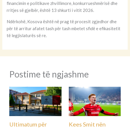
financimin e politikave zhvillimore, konkurrueshmërisë dhe
rritjes së gjelbër, është 13 shkurti i vitit 2026.
Ndërkohë, Kosova është në prag të procesit zgjedhor dhe
për të arritur afatet tash për tash mbetet sfidë e efikasitetit
të legjislaturës së re.
Postime të ngjashme
Ultimatum për
Kees Smit nën