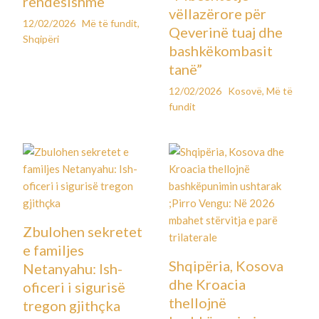
rëndësishme
vëllazërore për
12/02/2026
Më të fundit
,
Qeverinë tuaj dhe
Shqipëri
bashkëkombasit
tanë”
12/02/2026
Kosovë
,
Më të
fundit
Zbulohen sekretet
e familjes
Shqipëria, Kosova
Netanyahu: Ish-
dhe Kroacia
oficeri i sigurisë
thellojnë
tregon gjithçka