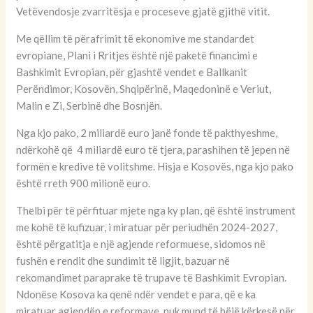
Vetëvendosje zvarritësja e proceseve gjatë gjithë vitit.
Me qëllim të përafrimit të ekonomive me standardet
evropiane, Plani i Rritjes është një paketë financimi e
Bashkimit Evropian, për gjashtë vendet e Ballkanit
Perëndimor, Kosovën, Shqipërinë, Maqedoninë e Veriut,
Malin e Zi, Serbinë dhe Bosnjën.
Nga kjo pako, 2 miliardë euro janë fonde të pakthyeshme,
ndërkohë që 4 miliardë euro të tjera, parashihen të jepen në
formën e kredive të volitshme. Hisja e Kosovës, nga kjo pako
është rreth 900 milionë euro.
Thelbi për të përfituar mjete nga ky plan, që është instrument
me kohë të kufizuar, i miratuar për periudhën 2024-2027,
është përgatitja e një agjende reformuese, sidomos në
fushën e rendit dhe sundimit të ligjit, bazuar në
rekomandimet paraprake të trupave të Bashkimit Evropian.
Ndonëse Kosova ka qenë ndër vendet e para, që e ka
miratuar agjendën e reformave, nuk mund të bëjë kërkesë për