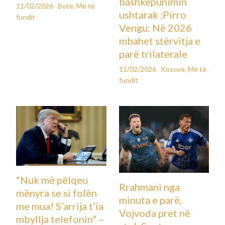
bashkëpunimin
11/02/2026
Botë
,
Më të
ushtarak ;Pirro
fundit
Vengu: Në 2026
mbahet stërvitja e
parë trilaterale
11/02/2026
Kosovë
,
Më të
fundit
“Nuk më pëlqeu
Rrahmani nga
mënyra se si folën
minuta e parë,
me mua! S’arrija t’ia
Vojvoda pret në
mbyllja telefonin” –