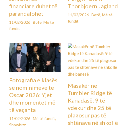
financiare duhet të
Thorbjoern Jagland
parandalohet
11/02/2026
Botë
,
Më të
fundit
11/02/2026
Botë
,
Më të
fundit
Fotografia e klasës
Masakër në
së nominimeve të
Tumbler Ridge të
Oscar 2026: Yjet
Kanadasë: 9 të
dhe momentet më
vdekur dhe 25 të
të veçanta
plagosur pas të
11/02/2026
Më të fundit
,
shtënave në shkollë
Showbizz