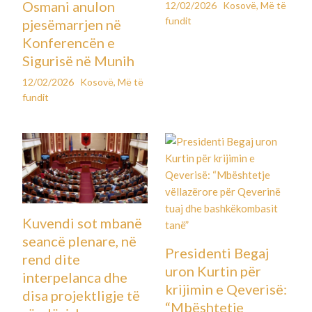
Osmani anulon
12/02/2026
Kosovë
,
Më të
fundit
pjesëmarrjen në
Konferencën e
Sigurisë në Munih
12/02/2026
Kosovë
,
Më të
fundit
Kuvendi sot mbanë
seancë plenare, në
Presidenti Begaj
rend dite
uron Kurtin për
interpelanca dhe
krijimin e Qeverisë:
disa projektligje të
“Mbështetje