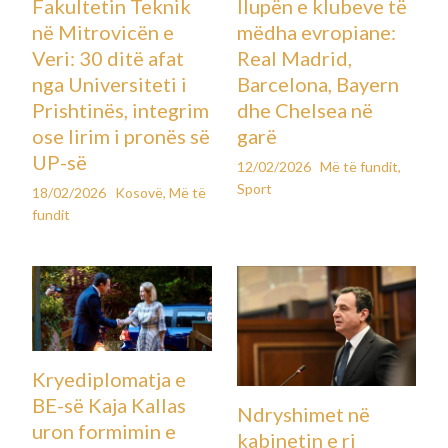
Fakultetin Teknik
llupën e klubeve të
në Mitrovicën e
mëdha evropiane:
Veri: 30 ditë afat
Real Madrid,
nga Universiteti i
Barcelona, Bayern
Prishtinës, integrim
dhe Chelsea në
ose lirim i pronës së
garë
UP-së
12/02/2026
Më të fundit
,
Sport
18/02/2026
Kosovë
,
Më të
fundit
Kryediplomatja e
BE-së Kaja Kallas
Ndryshimet në
uron formimin e
kabinetin e ri