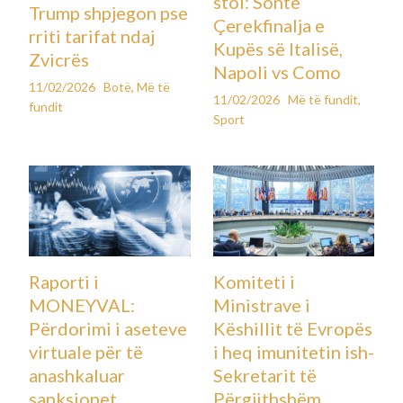
stol: Sonte
Trump shpjegon pse
Çerekfinalja e
rriti tarifat ndaj
Kupës së Italisë,
Zvicrës
Napoli vs Como
11/02/2026
Botë
,
Më të
11/02/2026
Më të fundit
,
fundit
Sport
Raporti i
Komiteti i
MONEYVAL:
Ministrave i
Përdorimi i aseteve
Këshillit të Evropës
virtuale për të
i heq imunitetin ish-
anashkaluar
Sekretarit të
sanksionet
Përgjithshëm