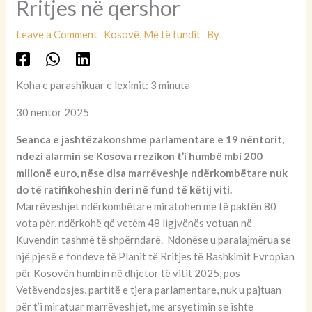
Rritjes në qershor
Leave a Comment
Kosovë
,
Më të fundit
By
Koha e parashikuar e leximit: 3 minuta
30 nentor 2025
Seanca e jashtëzakonshme parlamentare e 19 nëntorit,
ndezi alarmin se Kosova rrezikon t’i humbë mbi 200
milionë euro, nëse disa marrëveshje ndërkombëtare nuk
do të ratifikoheshin deri në fund të këtij viti.
Marrëveshjet ndërkombëtare miratohen me të paktën 80
vota për, ndërkohë që vetëm 48 ligjvënës votuan në
Kuvendin tashmë të shpërndarë. Ndonëse u paralajmërua se
një pjesë e fondeve të Planit të Rritjes të Bashkimit Evropian
për Kosovën humbin në dhjetor të vitit 2025, pos
Vetëvendosjes, partitë e tjera parlamentare, nuk u pajtuan
për t’i miratuar marrëveshjet, me arsyetimin se ishte