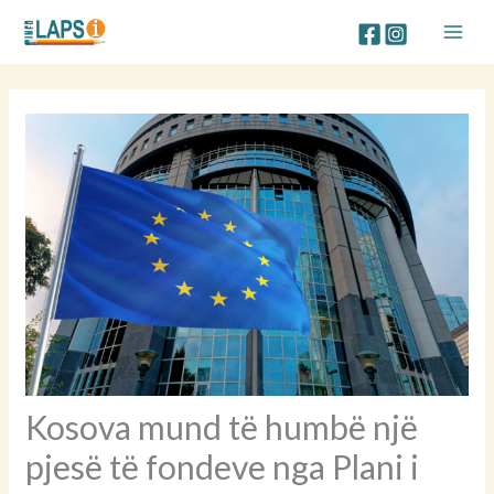
Skip
to
content
Kosova mund të humbë një
pjesë të fondeve nga Plani i