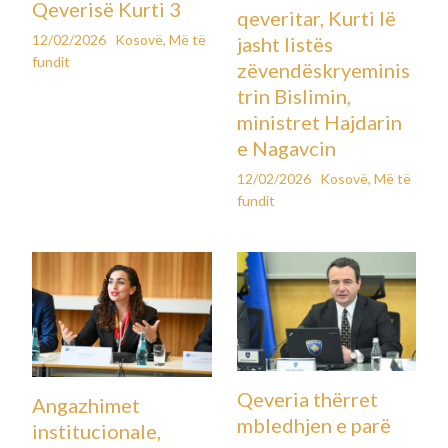
Qeverisë Kurti 3
qeveritar, Kurti lë
12/02/2026
Kosovë
,
Më të
jasht listës
fundit
zëvendëskryeminis
trin Bislimin,
ministret Hajdarin
e Nagavcin
12/02/2026
Kosovë
,
Më të
fundit
Qeveria thërret
Angazhimet
mbledhjen e parë
institucionale,