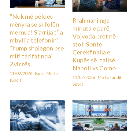
“Nuk më pëlqeu
Rrahmani nga
mënyra se si folën
minuta e parë,
me mua! S’arrija t’ia
Vojvoda pret në
mbyllja telefonin” –
stol: Sonte
Trump shpjegon pse
Çerekfinalja e
rriti tarifat ndaj
Kupës së Italisë,
Zvicrës
Napoli vs Como
11/02/2026
Botë
,
Më të
11/02/2026
Më të fundit
,
fundit
Sport