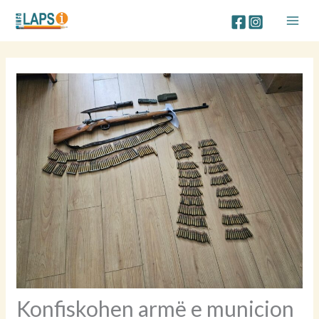
Skip
to
content
Konfiskohen armë e municion