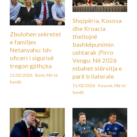
Shqipëria, Kosova
dhe Kroacia
Zbulohen sekretet
thellojnë
e familjes
bashkëpunimin
Netanyahu: Ish-
ushtarak ;Pirro
oficeri i sigurisë
Vengu: Në 2026
tregon gjithçka
mbahet stërvitja e
11/02/2026
Botë
,
Më të
parë trilaterale
fundit
11/02/2026
Kosovë
,
Më të
fundit