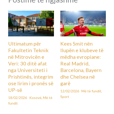
Ultimatum për
Kees Smit nën
Fakultetin Teknik
llupën e klubeve të
në Mitrovicën e
mëdha evropiane:
Veri: 30 ditë afat
Real Madrid,
nga Universiteti i
Barcelona, Bayern
Prishtinës, integrim
dhe Chelsea në
ose lirim i pronës së
garë
UP-së
12/02/2026
Më të fundit
,
Sport
18/02/2026
Kosovë
,
Më të
fundit