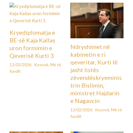
Kryediplomatja e
BE-së Kaja Kallas
Ndryshimet në
uron formimin e
kabinetin e ri
Qeverisë Kurti 3
qeveritar, Kurti lë
12/02/2026
Kosovë
,
Më të
jasht listës
fundit
zëvendëskryeminis
trin Bislimin,
ministret Hajdarin
e Nagavcin
12/02/2026
Kosovë
,
Më të
fundit