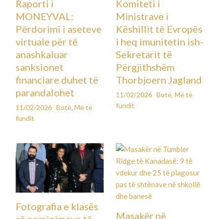
Raporti i
Komiteti i
MONEYVAL:
Ministrave i
Përdorimi i aseteve
Këshillit të Evropës
virtuale për të
i heq imunitetin ish-
anashkaluar
Sekretarit të
sanksionet
Përgjithshëm
financiare duhet të
Thorbjoern Jagland
parandalohet
11/02/2026
Botë
,
Më të
fundit
11/02/2026
Botë
,
Më të
fundit
Fotografia e klasës
Masakër në