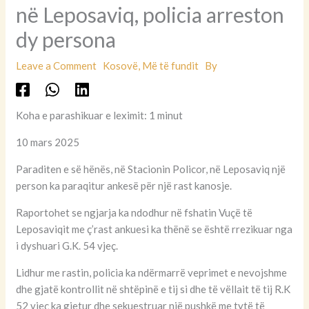
në Leposaviq, policia arreston
dy persona
Leave a Comment
Kosovë
,
Më të fundit
By
Koha e parashikuar e leximit: 1 minut
10 mars 2025
Paraditen e së hënës, në Stacionin Policor, në Leposaviq një
person ka paraqitur ankesë për një rast kanosje.
Raportohet se ngjarja ka ndodhur në fshatin Vuçë të
Leposaviqit me ç’rast ankuesi ka thënë se është rrezikuar nga
i dyshuari G.K. 54 vjeç.
Lidhur me rastin, policia ka ndërmarrë veprimet e nevojshme
dhe gjatë kontrollit në shtëpinë e tij si dhe të vëllait të tij R.K
52 vjeç ka gjetur dhe sekuestruar një pushkë me tytë të