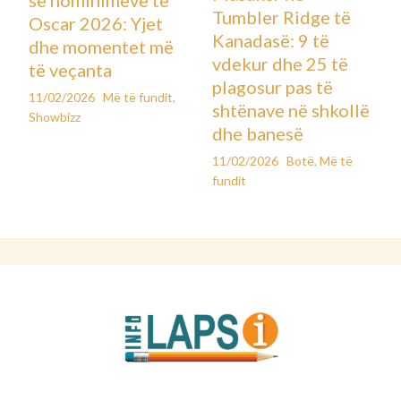
së nominimeve të
Tumbler Ridge të
Oscar 2026: Yjet
Kanadasë: 9 të
dhe momentet më
vdekur dhe 25 të
të veçanta
plagosur pas të
11/02/2026
Më të fundit
,
shtënave në shkollë
Showbizz
dhe banesë
11/02/2026
Botë
,
Më të
fundit