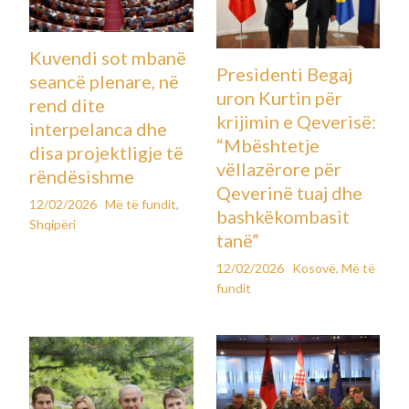
Kuvendi sot mbanë
Presidenti Begaj
seancë plenare, në
uron Kurtin për
rend dite
krijimin e Qeverisë:
interpelanca dhe
“Mbështetje
disa projektligje të
vëllazërore për
rëndësishme
Qeverinë tuaj dhe
12/02/2026
Më të fundit
,
bashkëkombasit
Shqipëri
tanë”
12/02/2026
Kosovë
,
Më të
fundit