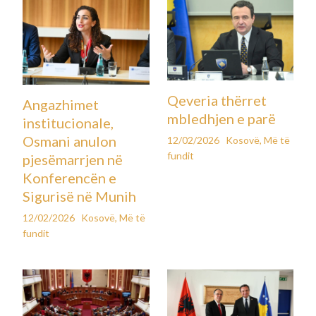
Qeveria thërret
Angazhimet
mbledhjen e parë
institucionale,
Osmani anulon
12/02/2026
Kosovë
,
Më të
fundit
pjesëmarrjen në
Konferencën e
Sigurisë në Munih
12/02/2026
Kosovë
,
Më të
fundit