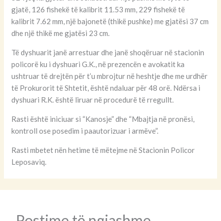
gjatë, 126 fishekë të kalibrit 11.53 mm, 229 fishekë të
kalibrit 7.62 mm, një bajonetë (thikë pushke) me gjatësi 37 cm
dhe një thikë me gjatësi 23 cm.
Të dyshuarit janë arrestuar dhe janë shoqëruar në stacionin
policorë ku i dyshuari G.K., në prezencën e avokatit ka
ushtruar të drejtën për t’u mbrojtur në heshtje dhe me urdhër
të Prokurorit të Shtetit, është ndaluar për 48 orë. Ndërsa i
dyshuari R.K. është liruar në procedurë të rregullt.
Rasti është iniciuar si “Kanosje” dhe “Mbajtja në pronësi,
kontroll ose posedim i paautorizuar i armëve”.
Rasti mbetet nën hetime të mëtejme në Stacionin Policor
Leposaviq.
Postime të ngjashme