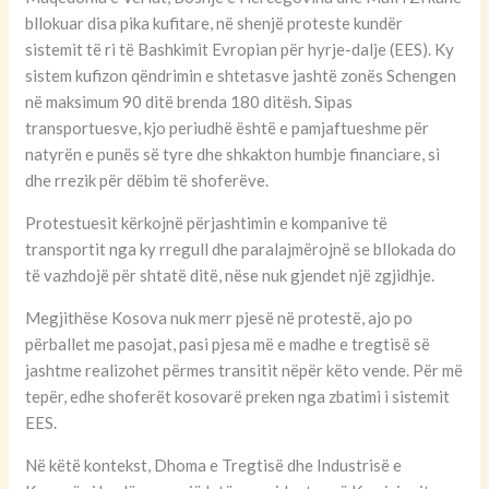
bllokuar disa pika kufitare, në shenjë proteste kundër
sistemit të ri të Bashkimit Evropian për hyrje-dalje (EES). Ky
sistem kufizon qëndrimin e shtetasve jashtë zonës Schengen
në maksimum 90 ditë brenda 180 ditësh. Sipas
transportuesve, kjo periudhë është e pamjaftueshme për
natyrën e punës së tyre dhe shkakton humbje financiare, si
dhe rrezik për dëbim të shoferëve.
Protestuesit kërkojnë përjashtimin e kompanive të
transportit nga ky rregull dhe paralajmërojnë se bllokada do
të vazhdojë për shtatë ditë, nëse nuk gjendet një zgjidhje.
Megjithëse Kosova nuk merr pjesë në protestë, ajo po
përballet me pasojat, pasi pjesa më e madhe e tregtisë së
jashtme realizohet përmes transitit nëpër këto vende. Për më
tepër, edhe shoferët kosovarë preken nga zbatimi i sistemit
EES.
Në këtë kontekst, Dhoma e Tregtisë dhe Industrisë e