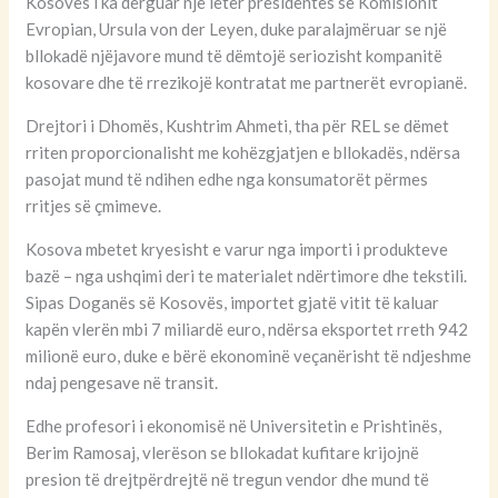
Kosovës i ka dërguar një letër presidentes së Komisionit
Evropian, Ursula von der Leyen, duke paralajmëruar se një
bllokadë njëjavore mund të dëmtojë seriozisht kompanitë
kosovare dhe të rrezikojë kontratat me partnerët evropianë.
Drejtori i Dhomës, Kushtrim Ahmeti, tha për REL se dëmet
rriten proporcionalisht me kohëzgjatjen e bllokadës, ndërsa
pasojat mund të ndihen edhe nga konsumatorët përmes
rritjes së çmimeve.
Kosova mbetet kryesisht e varur nga importi i produkteve
bazë – nga ushqimi deri te materialet ndërtimore dhe tekstili.
Sipas Doganës së Kosovës, importet gjatë vitit të kaluar
kapën vlerën mbi 7 miliardë euro, ndërsa eksportet rreth 942
milionë euro, duke e bërë ekonominë veçanërisht të ndjeshme
ndaj pengesave në transit.
Edhe profesori i ekonomisë në Universitetin e Prishtinës,
Berim Ramosaj, vlerëson se bllokadat kufitare krijojnë
presion të drejtpërdrejtë në tregun vendor dhe mund të