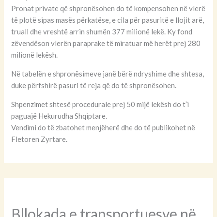
Pronat private që shpronësohen do të kompensohen në vlerë
të plotë sipas masës përkatëse, e cila për pasuritë e llojit arë,
truall dhe vreshtë arrin shumën 377 milionë lekë. Ky fond
zëvendëson vlerën paraprake të miratuar më herët prej 280
milionë lekësh.
Në tabelën e shpronësimeve janë bërë ndryshime dhe shtesa,
duke përfshirë pasuri të reja që do të shpronësohen.
Shpenzimet shtesë procedurale prej 50 mijë lekësh do t’i
paguajë Hekurudha Shqiptare.
Vendimi do të zbatohet menjëherë dhe do të publikohet në
Fletoren Zyrtare.
Bllokada e transportuesve në