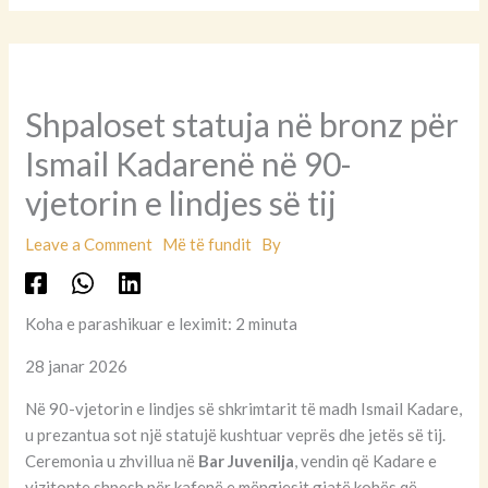
Shpaloset statuja në bronz për
Ismail Kadarenë në 90-
vjetorin e lindjes së tij
Leave a Comment
Më të fundit
By
Koha e parashikuar e leximit: 2 minuta
28 janar 2026
Në 90-vjetorin e lindjes së shkrimtarit të madh Ismail Kadare,
u prezantua sot një statujë kushtuar veprës dhe jetës së tij.
Ceremonia u zhvillua në
Bar Juvenilja
, vendin që Kadare e
vizitonte shpesh për kafenë e mëngjesit gjatë kohës që