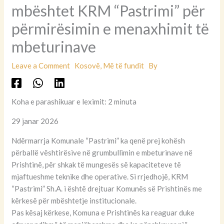
mbështet KRM “Pastrimi” për
përmirësimin e menaxhimit të
mbeturinave
Leave a Comment
Kosovë
,
Më të fundit
By
Koha e parashikuar e leximit: 2 minuta
29 janar 2026
Ndërmarrja Komunale “Pastrimi” ka qenë prej kohësh
përballë vështirësive në grumbullimin e mbeturinave në
Prishtinë, për shkak të mungesës së kapaciteteve të
mjaftueshme teknike dhe operative. Si rrjedhojë, KRM
“Pastrimi” Sh.A. i është drejtuar Komunës së Prishtinës me
kërkesë për mbështetje institucionale.
Pas kësaj kërkese, Komuna e Prishtinës ka reaguar duke