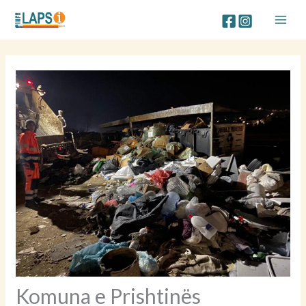
Skip
to
content
Komuna e Prishtinës