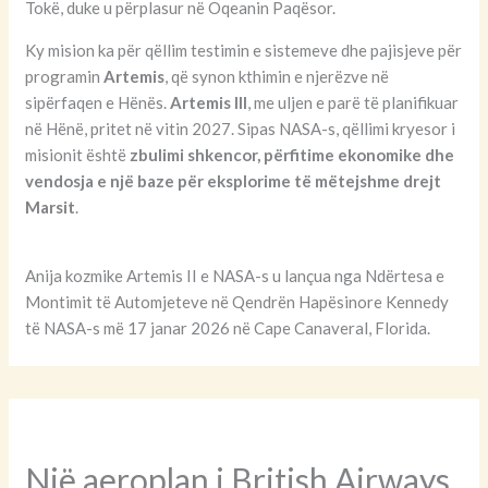
Tokë, duke u përplasur në Oqeanin Paqësor.
Ky mision ka për qëllim testimin e sistemeve dhe pajisjeve për
programin
Artemis
, që synon kthimin e njerëzve në
sipërfaqen e Hënës.
Artemis III
, me uljen e parë të planifikuar
në Hënë, pritet në vitin 2027. Sipas NASA-s, qëllimi kryesor i
misionit është
zbulimi shkencor, përfitime ekonomike dhe
vendosja e një baze për eksplorime të mëtejshme drejt
Marsit
.
Anija kozmike Artemis II e NASA-s u lançua nga Ndërtesa e
Montimit të Automjeteve në Qendrën Hapësinore Kennedy
të NASA-s më 17 janar 2026 në Cape Canaveral, Florida.
Një aeroplan i British Airways