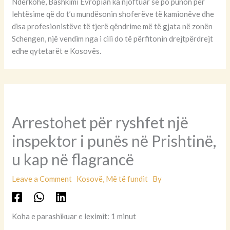
Ndërkohë, Bashkimi Evropian ka njoftuar se po punon për
lehtësime që do t’u mundësonin shoferëve të kamionëve dhe
disa profesionistëve të tjerë qëndrime më të gjata në zonën
Schengen, një vendim nga i cili do të përfitonin drejtpërdrejt
edhe qytetarët e Kosovës.
Arrestohet për ryshfet një
inspektor i punës në Prishtinë,
u kap në flagrancë
Leave a Comment
Kosovë
,
Më të fundit
By
Koha e parashikuar e leximit: 1 minut