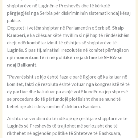
shqiptarëve në Luginën e Preshevës dhe të kërkojë
përgjegjësi nga Serbia për diskriminimin sistematik ndaj kësaj
pakice.
Deputeti i vetëm shqiptar në Parlamentin e Serbisë,
Shaip
Kamberi
, e ka cilësuar këtë zhvillim si një hap të rëndësishëm
drejt ndërkombëtarizimit të çështjes së shqiptarëve të
Luginës. Sipas tij, miratimi i rezolutës në komitet përfaqëson
një
momentum të ri në politikën e jashtme të SHBA-së
ndaj Ballkanit
.
“Pavarësisht se kjo është faza e parë ligjore që ka kaluar në
komitet, fakti që rezoluta është votuar nga kongresistë të të
dy partive dhe ka kaluar pa asnjë votë kundër na jep shpresë
se procedura do të përfundojë plotësisht dhe se mund të
bëhet një akt i detyrueshëm”, deklaroi Kamberi.
Ai shtoi se vendimi do të ndikojë që çështja e shqiptarëve të
Luginës së Preshevës të trajtohet më seriozisht dhe të
rikthehet në agjendën politike të Shteteve të Bashkuara,