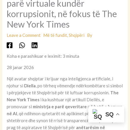
parë virtuale kundër
korrupsionit, në fokus të The
New York Times
Leave a Comment
Më të fundit
,
Shqipëri
By
Koha e parashikuar e leximit: 3 minuta
28 janar 2026
Një avatar shqiptar i krijuar nga inteligjenca artificiale, i
njohur si
Diella
, po tërheq vëmendje ndërkombëtare si simbol
i përpjekjeve të Shqipërisë për të luftuar korrupsionin.
The
New York Times
i ka kushtuar një artikull Diellës, e
promovuar si
ministrja e parë qeveritare në botë e bazuar
në AI
, që ndihmon qytetarët në aplikimet për shërbime
SQ
shtetërore dhe synon të rrisë transparencën në qeverisje, në
prag të aspiratave të Shqipërisë për
anëtarësim në