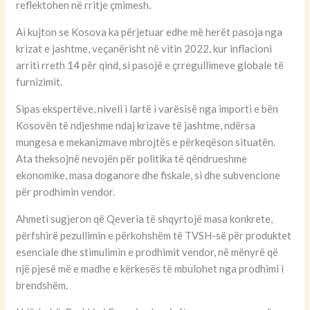
reflektohen në rritje çmimesh.
Ai kujton se Kosova ka përjetuar edhe më herët pasoja nga
krizat e jashtme, veçanërisht në vitin 2022, kur inflacioni
arriti rreth 14 për qind, si pasojë e çrregullimeve globale të
furnizimit.
Sipas ekspertëve, niveli i lartë i varësisë nga importi e bën
Kosovën të ndjeshme ndaj krizave të jashtme, ndërsa
mungesa e mekanizmave mbrojtës e përkeqëson situatën.
Ata theksojnë nevojën për politika të qëndrueshme
ekonomike, masa doganore dhe fiskale, si dhe subvencione
për prodhimin vendor.
Ahmeti sugjeron që Qeveria të shqyrtojë masa konkrete,
përfshirë pezullimin e përkohshëm të TVSH-së për produktet
esenciale dhe stimulimin e prodhimit vendor, në mënyrë që
një pjesë më e madhe e kërkesës të mbulohet nga prodhimi i
brendshëm.