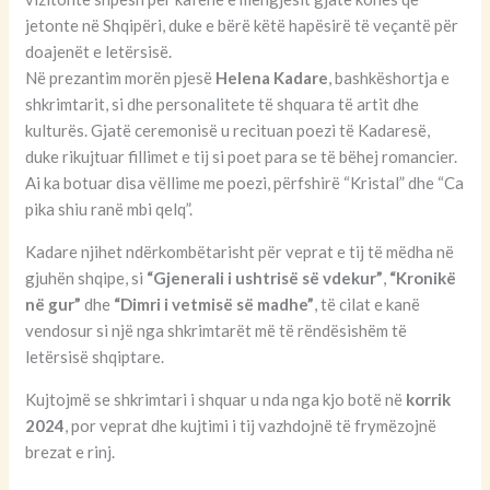
jetonte në Shqipëri, duke e bërë këtë hapësirë të veçantë për
doajenët e letërsisë.
Në prezantim morën pjesë
Helena Kadare
, bashkëshortja e
shkrimtarit, si dhe personalitete të shquara të artit dhe
kulturës. Gjatë ceremonisë u recituan poezi të Kadaresë,
duke rikujtuar fillimet e tij si poet para se të bëhej romancier.
Ai ka botuar disa vëllime me poezi, përfshirë “Kristal” dhe “Ca
pika shiu ranë mbi qelq”.
Kadare njihet ndërkombëtarisht për veprat e tij të mëdha në
gjuhën shqipe, si
“Gjenerali i ushtrisë së vdekur”
,
“Kronikë
në gur”
dhe
“Dimri i vetmisë së madhe”
, të cilat e kanë
vendosur si një nga shkrimtarët më të rëndësishëm të
letërsisë shqiptare.
Kujtojmë se shkrimtari i shquar u nda nga kjo botë në
korrik
2024
, por veprat dhe kujtimi i tij vazhdojnë të frymëzojnë
brezat e rinj.