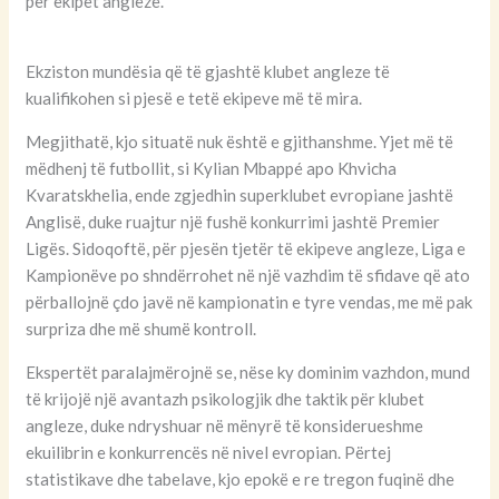
për ekipet angleze.
Ekziston mundësia që të gjashtë klubet angleze të
kualifikohen si pjesë e tetë ekipeve më të mira.
Megjithatë, kjo situatë nuk është e gjithanshme. Yjet më të
mëdhenj të futbollit, si Kylian Mbappé apo Khvicha
Kvaratskhelia, ende zgjedhin superklubet evropiane jashtë
Anglisë, duke ruajtur një fushë konkurrimi jashtë Premier
Ligës. Sidoqoftë, për pjesën tjetër të ekipeve angleze, Liga e
Kampionëve po shndërrohet në një vazhdim të sfidave që ato
përballojnë çdo javë në kampionatin e tyre vendas, me më pak
surpriza dhe më shumë kontroll.
Ekspertët paralajmërojnë se, nëse ky dominim vazhdon, mund
të krijojë një avantazh psikologjik dhe taktik për klubet
angleze, duke ndryshuar në mënyrë të konsiderueshme
ekuilibrin e konkurrencës në nivel evropian. Përtej
statistikave dhe tabelave, kjo epokë e re tregon fuqinë dhe