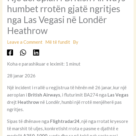
humbet rrotën gjatë ngritjes
nga Las Vegasi në Londër
Heathrow
Leave a Comment
Më të fundit
By
Koha e parashikuar e leximit: 1 minut
28 janar 2026
Një incident i rrallë u regjistrua të hënën më 26 janar, kur një
aeroplan i
British Airways
, i fluturimit BA274 nga
Las Vegas
drejt
Heathrow
në Londër, humbi një rrotë menjëherë pas
ngritjes.
Sipas të dhënave nga
Flightradar24
, një nga rrotat kryesore
të marshit të uljes, konkretisht rrota e pasme e djathtë e
modelit
A350-1000
, u nda dhe ra në tokë pak çaste pasi