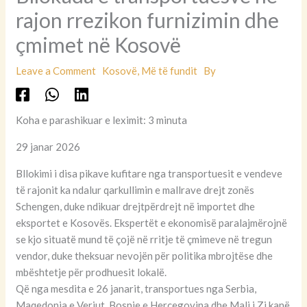
rajon rrezikon furnizimin dhe
çmimet në Kosovë
Leave a Comment
Kosovë
,
Më të fundit
By
Koha e parashikuar e leximit: 3 minuta
29 janar 2026
Bllokimi i disa pikave kufitare nga transportuesit e vendeve
të rajonit ka ndalur qarkullimin e mallrave drejt zonës
Schengen, duke ndikuar drejtpërdrejt në importet dhe
eksportet e Kosovës. Ekspertët e ekonomisë paralajmërojnë
se kjo situatë mund të çojë në rritje të çmimeve në tregun
vendor, duke theksuar nevojën për politika mbrojtëse dhe
mbështetje për prodhuesit lokalë.
Që nga mesdita e 26 janarit, transportues nga Serbia,
Maqedonia e Veriut, Bosnje e Hercegovina dhe Mali i Zi kanë