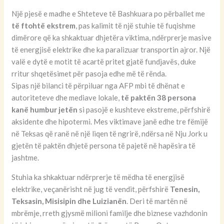
Një pjesë e madhe e Shteteve të Bashkuara po përballet me
të ftohtë ekstrem
, pas kalimit të një stuhie të fuqishme
dimërore që ka shkaktuar dhjetëra viktima, ndërprerje masive
të energjisë elektrike dhe ka paralizuar transportin ajror. Një
valë e dytë e motit të acartë pritet gjatë fundjavës, duke
rritur shqetësimet për pasoja edhe më të rënda.
Sipas një bilanci të përpiluar nga AFP mbi të dhënat e
autoriteteve dhe mediave lokale,
të paktën 38 persona
kanë humbur jetën
si pasojë e kushteve ekstreme, përfshirë
aksidente dhe hipotermi. Mes viktimave janë edhe tre fëmijë
në Teksas që ranë në një liqen të ngrirë, ndërsa në Nju Jork u
gjetën të paktën dhjetë persona të pajetë në hapësira të
jashtme.
Stuhia ka shkaktuar ndërprerje të mëdha të energjisë
elektrike, veçanërisht në jug të vendit, përfshirë
Tenesin,
Teksasin, Misisipin dhe Luizianën
. Deri të martën në
mbrëmje, rreth gjysmë milioni familje dhe biznese vazhdonin