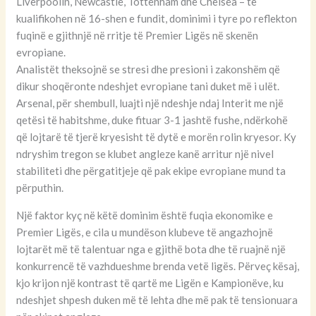
Liverpoolin, Newcastle, Tottenham dhe Chelsea – të
kualifikohen në 16-shen e fundit, dominimi i tyre po reflekton
fuqinë e gjithnjë në rritje të Premier Ligës në skenën
evropiane.
Analistët theksojnë se stresi dhe presioni i zakonshëm që
dikur shoqëronte ndeshjet evropiane tani duket më i ulët.
Arsenal, për shembull, luajti një ndeshje ndaj Interit me një
qetësi të habitshme, duke fituar 3-1 jashtë fushe, ndërkohë
që lojtarë të tjerë kryesisht të dytë e morën rolin kryesor. Ky
ndryshim tregon se klubet angleze kanë arritur një nivel
stabiliteti dhe përgatitjeje që pak ekipe evropiane mund ta
përputhin.
Një faktor kyç në këtë dominim është fuqia ekonomike e
Premier Ligës, e cila u mundëson klubeve të angazhojnë
lojtarët më të talentuar nga e gjithë bota dhe të ruajnë një
konkurrencë të vazhdueshme brenda vetë ligës. Përveç kësaj,
kjo krijon një kontrast të qartë me Ligën e Kampionëve, ku
ndeshjet shpesh duken më të lehta dhe më pak të tensionuara