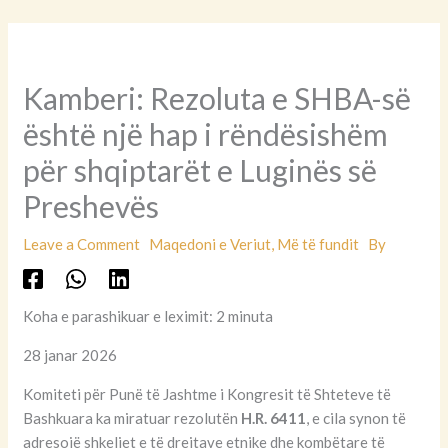
Kamberi: Rezoluta e SHBA-së
është një hap i rëndësishëm
për shqiptarët e Luginës së
Preshevës
Leave a Comment
Maqedoni e Veriut
,
Më të fundit
By
Koha e parashikuar e leximit: 2 minuta
28 janar 2026
Komiteti për Punë të Jashtme i Kongresit të Shteteve të
Bashkuara ka miratuar rezolutën
H.R. 6411
, e cila synon të
adresojë shkeljet e të drejtave etnike dhe kombëtare të