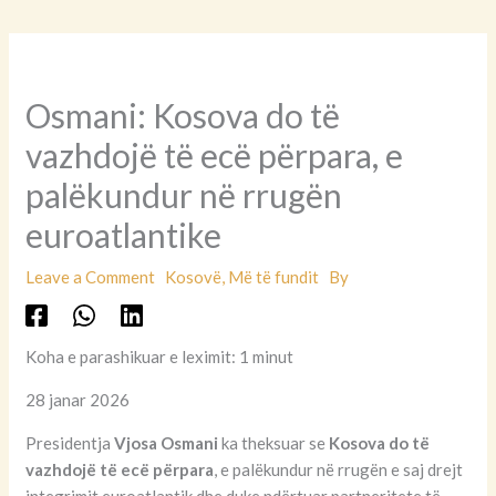
Osmani: Kosova do të
vazhdojë të ecë përpara, e
palëkundur në rrugën
euroatlantike
Leave a Comment
Kosovë
,
Më të fundit
By
Koha e parashikuar e leximit: 1 minut
28 janar 2026
Presidentja
Vjosa Osmani
ka theksuar se
Kosova do të
vazhdojë të ecë përpara
, e palëkundur në rrugën e saj drejt