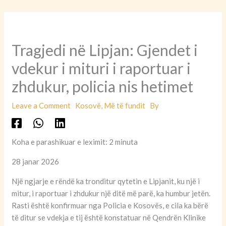
Tragjedi në Lipjan: Gjendet i
vdekur i mituri i raportuar i
zhdukur, policia nis hetimet
Leave a Comment
Kosovë
,
Më të fundit
By
Koha e parashikuar e leximit: 2 minuta
28 janar 2026
Një ngjarje e rëndë ka tronditur qytetin e Lipjanit, ku një i
mitur, i raportuar i zhdukur një ditë më parë, ka humbur jetën.
Rasti është konfirmuar nga Policia e Kosovës, e cila ka bërë
të ditur se vdekja e tij është konstatuar në Qendrën Klinike