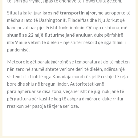
të ishin pa rrymë, sipas të dhënave të PowerOutage.com.
Situata ka krijuar
kaos në transportin ajror
, me aeroporte të
mëdha si ato të Uashingtonit, Filadelfias dhe Nju Jorkut që
kanë pezulluar pjesërisht funksionimin. Që nga e shtuna,
më
shumë se 22 mijë fluturime janë anuluar
, duke përfshirë
mbi 9 mijë vetëm të dielën – një shifër rekord që nga fillimi i
pandemisë.
Meteorologët paralajmërojnë se temperaturat do të mbeten
nën zero në shumë shtete veriore deri të dielën, ndërsa një
sistem i ri i ftohtë nga Kanadaja mund të sjellë reshje të reja
bore dhe shiu në bregun lindor. Autoritetet kanë
paralajmëruar se disa zona, veçanërisht në jug, nuk janë të
përgatitura për kushte kaq të ashpra dimërore, duke rritur
rrezikun për pasoja të tjera serioze.