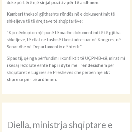
duke përbërë një
sinjal pozitiv për të ardhmen
.
Kamberi theksoi gjithashtu rëndësinë e dokumentimit të
shkeljeve të të drejtave të shqiptarëve:
“Kjo nënkupton një punë të madhe dokumentimi të të gjitha
shkeljeve, të cilat ne tashmë i kemi adresuar në Kongres, në
Senat dhe në Departamentin e Shtetit.”
Sipas tij, që nga përfundimi i konfliktit të UÇPMB-së, miratimi
i kësaj rezolute është
hapi i dytë më i rëndësishëm
për
shqiptarët e Luginës së Preshevës dhe përbën një
akt
shprese për të ardhmen
.
Diella, ministrja shqiptare e