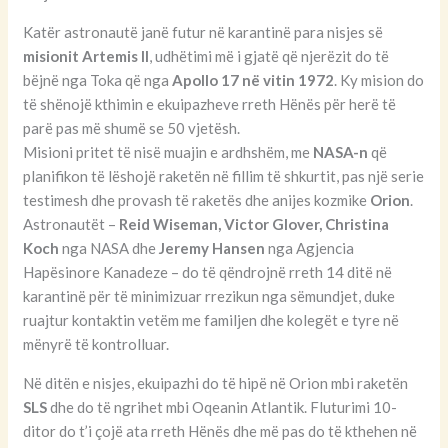
Katër astronautë janë futur në karantinë para nisjes së
misionit Artemis II
, udhëtimi më i gjatë që njerëzit do të
bëjnë nga Toka që nga
Apollo 17 në vitin 1972
. Ky mision do
të shënojë kthimin e ekuipazheve rreth Hënës për herë të
parë pas më shumë se 50 vjetësh.
Misioni pritet të nisë muajin e ardhshëm, me
NASA-n
që
planifikon të lëshojë raketën në fillim të shkurtit, pas një serie
testimesh dhe provash të raketës dhe anijes kozmike
Orion
.
Astronautët –
Reid Wiseman, Victor Glover, Christina
Koch
nga NASA dhe
Jeremy Hansen
nga Agjencia
Hapësinore Kanadeze – do të qëndrojnë rreth 14 ditë në
karantinë për të minimizuar rrezikun nga sëmundjet, duke
ruajtur kontaktin vetëm me familjen dhe kolegët e tyre në
mënyrë të kontrolluar.
Në ditën e nisjes, ekuipazhi do të hipë në Orion mbi raketën
SLS
dhe do të ngrihet mbi Oqeanin Atlantik. Fluturimi 10-
ditor do t’i çojë ata rreth Hënës dhe më pas do të kthehen në