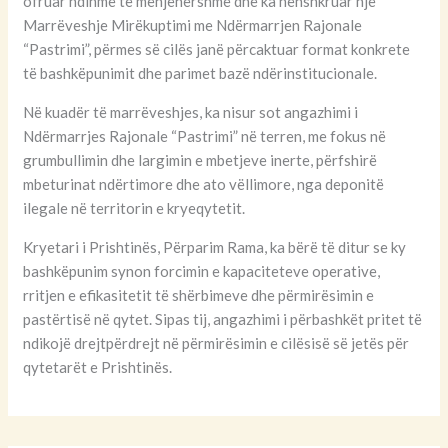
ofruar ndihmë të menjëhershme dhe ka nënshkruar një
Marrëveshje Mirëkuptimi me Ndërmarrjen Rajonale
“Pastrimi”, përmes së cilës janë përcaktuar format konkrete
të bashkëpunimit dhe parimet bazë ndërinstitucionale.
Në kuadër të marrëveshjes, ka nisur sot angazhimi i
Ndërmarrjes Rajonale “Pastrimi” në terren, me fokus në
grumbullimin dhe largimin e mbetjeve inerte, përfshirë
mbeturinat ndërtimore dhe ato vëllimore, nga deponitë
ilegale në territorin e kryeqytetit.
Kryetari i Prishtinës, Përparim Rama, ka bërë të ditur se ky
bashkëpunim synon forcimin e kapaciteteve operative,
rritjen e efikasitetit të shërbimeve dhe përmirësimin e
pastërtisë në qytet. Sipas tij, angazhimi i përbashkët pritet të
ndikojë drejtpërdrejt në përmirësimin e cilësisë së jetës për
qytetarët e Prishtinës.