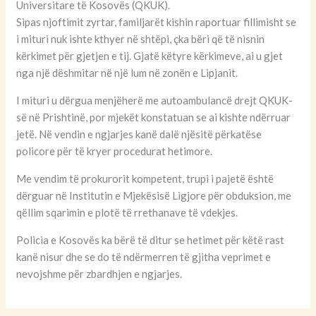
Universitare të Kosovës (QKUK).
Sipas njoftimit zyrtar, familjarët kishin raportuar fillimisht se
i mituri nuk ishte kthyer në shtëpi, çka bëri që të nisnin
kërkimet për gjetjen e tij. Gjatë këtyre kërkimeve, ai u gjet
nga një dëshmitar në një lum në zonën e Lipjanit.
I mituri u dërgua menjëherë me autoambulancë drejt QKUK-
së në Prishtinë, por mjekët konstatuan se ai kishte ndërruar
jetë. Në vendin e ngjarjes kanë dalë njësitë përkatëse
policore për të kryer procedurat hetimore.
Me vendim të prokurorit kompetent, trupi i pajetë është
dërguar në Institutin e Mjekësisë Ligjore për obduksion, me
qëllim sqarimin e plotë të rrethanave të vdekjes.
Policia e Kosovës ka bërë të ditur se hetimet për këtë rast
kanë nisur dhe se do të ndërmerren të gjitha veprimet e
nevojshme për zbardhjen e ngjarjes.