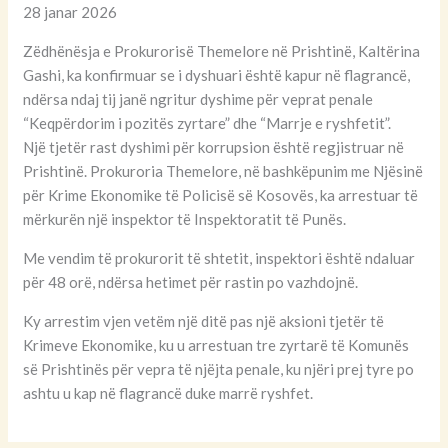
28 janar 2026
Zëdhënësja e Prokurorisë Themelore në Prishtinë, Kaltërina
Gashi, ka konfirmuar se i dyshuari është kapur në flagrancë,
ndërsa ndaj tij janë ngritur dyshime për veprat penale
“Keqpërdorim i pozitës zyrtare” dhe “Marrje e ryshfetit”.
Një tjetër rast dyshimi për korrupsion është regjistruar në
Prishtinë. Prokuroria Themelore, në bashkëpunim me Njësinë
për Krime Ekonomike të Policisë së Kosovës, ka arrestuar të
mërkurën një inspektor të Inspektoratit të Punës.
Me vendim të prokurorit të shtetit, inspektori është ndaluar
për 48 orë, ndërsa hetimet për rastin po vazhdojnë.
Ky arrestim vjen vetëm një ditë pas një aksioni tjetër të
Krimeve Ekonomike, ku u arrestuan tre zyrtarë të Komunës
së Prishtinës për vepra të njëjta penale, ku njëri prej tyre po
ashtu u kap në flagrancë duke marrë ryshfet.