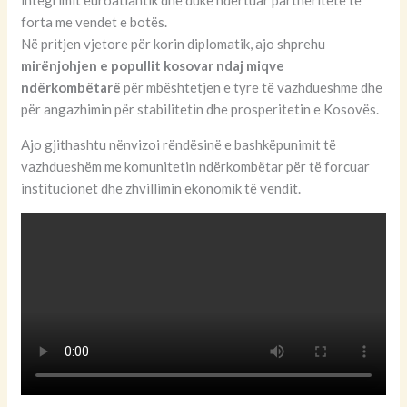
integrimit euroatlantik dhe duke ndërtuar partneritete të
forta me vendet e botës.
Në pritjen vjetore për korin diplomatik, ajo shprehu
mirënjohjen e popullit kosovar ndaj miqve
ndërkombëtarë
për mbështetjen e tyre të vazhdueshme dhe
për angazhimin për stabilitetin dhe prosperitetin e Kosovës.
Ajo gjithashtu nënvizoi rëndësinë e bashkëpunimit të
vazhdueshëm me komunitetin ndërkombëtar për të forcuar
institucionet dhe zhvillimin ekonomik të vendit.