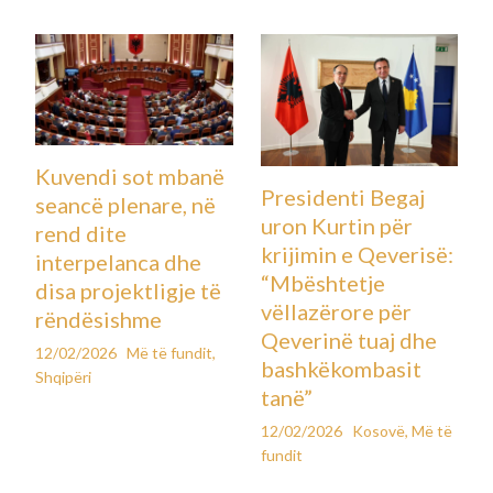
Kuvendi sot mbanë
Presidenti Begaj
seancë plenare, në
uron Kurtin për
rend dite
krijimin e Qeverisë:
interpelanca dhe
“Mbështetje
disa projektligje të
vëllazërore për
rëndësishme
Qeverinë tuaj dhe
12/02/2026
Më të fundit
,
bashkëkombasit
Shqipëri
tanë”
12/02/2026
Kosovë
,
Më të
fundit