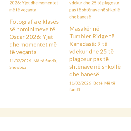
Fotografia e klasës
Masakër në
së nominimeve të
Tumbler Ridge të
Oscar 2026: Yjet
Kanadasë: 9 të
dhe momentet më
vdekur dhe 25 të
të veçanta
plagosur pas të
11/02/2026
Më të fundit
,
shtënave në shkollë
Showbizz
dhe banesë
11/02/2026
Botë
,
Më të
fundit