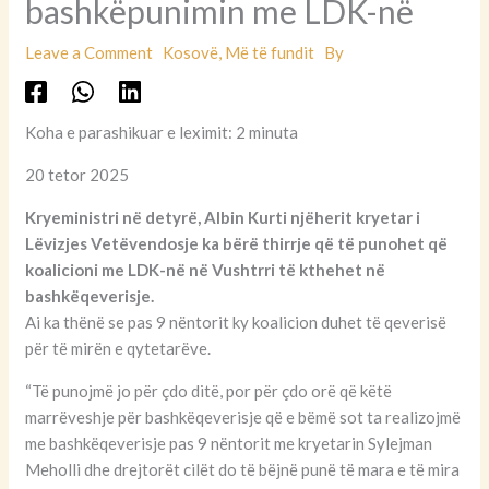
bashkëpunimin me LDK-në
Leave a Comment
Kosovë
,
Më të fundit
By
Koha e parashikuar e leximit: 2 minuta
20 tetor 2025
Kryeministri në detyrë, Albin Kurti njëherit kryetar i
Lëvizjes Vetëvendosje ka bërë thirrje që të punohet që
koalicioni me LDK-në në Vushtrri të kthehet në
bashkëqeverisje.
Ai ka thënë se pas 9 nëntorit ky koalicion duhet të qeverisë
për të mirën e qytetarëve.
“Të punojmë jo për çdo ditë, por për çdo orë që këtë
marrëveshje për bashkëqeverisje që e bëmë sot ta realizojmë
me bashkëqeverisje pas 9 nëntorit me kryetarin Sylejman
Meholli dhe drejtorët cilët do të bëjnë punë të mara e të mira