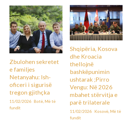
Shqipëria, Kosova
dhe Kroacia
Zbulohen sekretet
thellojnë
e familjes
bashkëpunimin
Netanyahu: Ish-
ushtarak ;Pirro
oficeri i sigurisë
Vengu: Në 2026
tregon gjithçka
mbahet stërvitja e
11/02/2026
Botë
,
Më të
parë trilaterale
fundit
11/02/2026
Kosovë
,
Më të
fundit