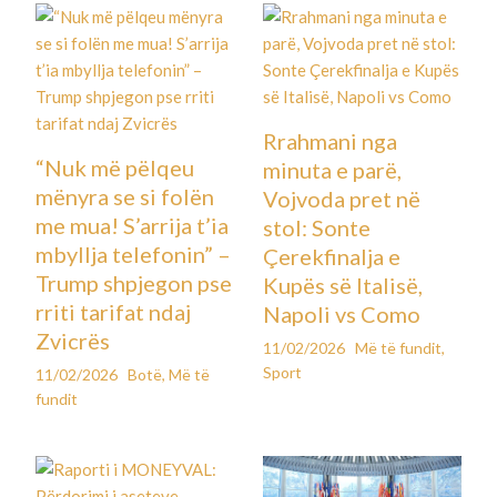
Rrahmani nga
“Nuk më pëlqeu
minuta e parë,
mënyra se si folën
Vojvoda pret në
me mua! S’arrija t’ia
stol: Sonte
mbyllja telefonin” –
Çerekfinalja e
Trump shpjegon pse
Kupës së Italisë,
rriti tarifat ndaj
Napoli vs Como
Zvicrës
11/02/2026
Më të fundit
,
Sport
11/02/2026
Botë
,
Më të
fundit