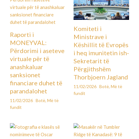
Komiteti i
Raporti i
Ministrave i
MONEYVAL:
Këshillit të Evropës
Përdorimi i aseteve
i heq imunitetin ish-
virtuale për të
Sekretarit të
anashkaluar
Përgjithshëm
sanksionet
Thorbjoern Jagland
financiare duhet të
11/02/2026
Botë
,
Më të
parandalohet
fundit
11/02/2026
Botë
,
Më të
fundit