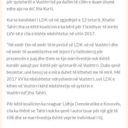
për qytetarët e Vushtrrisë pa dallim të cilën e duam shumë
edhe ajo na do”, tha Kurti.
Kurse kandidati i LDK-së në zgjedhjet e 12 tetorit, Xhafer
Tahiri tha se këtë koalicion e ka bërë për t’ia kthyer të mirën
LVV-së e cila e kishte mbështetur në vitin 2017.
“Në emër tim në emër të kryesisë së LDK-së në Vushtrri dhe
në emër të asamblistëve më lejoni t’u falënderoj për
prezencën e juaj dhe them se kjo marrëveshje nuk është
kundër askujt por është për qytetarët në Vushtrri. Duke qenë
besimtar, unë besoj se e mira duhet të kthehet me të mirë. Më
2017 VV ka mbështetur ndryshimin në Vushtrri, sot LDK e
kthen në Vushtrri këtë mbështetje në qytetin e
Vushtrrisë”,tha Tahiri.
Për këtë koalicion ka reaguar Lidhja Demokratike e Kosovës,
cila ka thënë se Tahiri nuk ka qenë i autorizuar për një gjë të
tillë dhe se marrëveshja është veprim individual i tij.