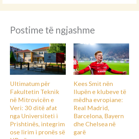
Postime të ngjashme
Ultimatum për
Kees Smit nën
Fakultetin Teknik
llupën e klubeve të
në Mitrovicën e
mëdha evropiane:
Veri: 30 ditë afat
Real Madrid,
nga Universiteti i
Barcelona, Bayern
Prishtinës, integrim
dhe Chelsea në
ose lirim i pronës së
garë