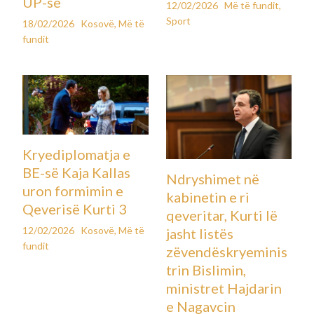
UP-së
12/02/2026
Më të fundit
,
Sport
18/02/2026
Kosovë
,
Më të
fundit
Kryediplomatja e
BE-së Kaja Kallas
Ndryshimet në
uron formimin e
kabinetin e ri
Qeverisë Kurti 3
qeveritar, Kurti lë
12/02/2026
Kosovë
,
Më të
jasht listës
fundit
zëvendëskryeminis
trin Bislimin,
ministret Hajdarin
e Nagavcin