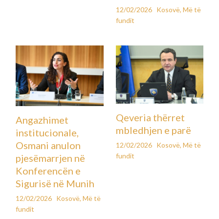
12/02/2026
Kosovë
,
Më të
fundit
Qeveria thërret
Angazhimet
mbledhjen e parë
institucionale,
Osmani anulon
12/02/2026
Kosovë
,
Më të
fundit
pjesëmarrjen në
Konferencën e
Sigurisë në Munih
12/02/2026
Kosovë
,
Më të
fundit