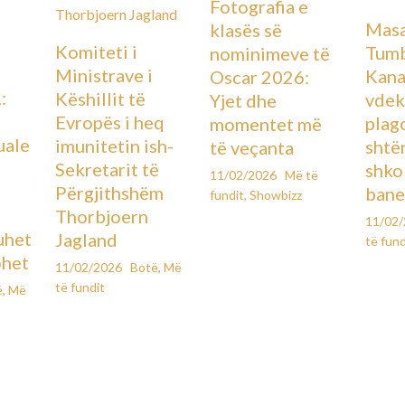
Fotografia e
Masa
klasës së
Komiteti i
Tumb
nominimeve të
Ministrave i
Kana
Oscar 2026:
:
Këshillit të
vdek
Yjet dhe
Evropës i heq
plag
momentet më
uale
imunitetin ish-
shtë
të veçanta
Sekretarit të
shko
11/02/2026
Më të
Përgjithshëm
bane
fundit
,
Showbizz
Thorbjoern
11/02
uhet
Jagland
të fund
ohet
11/02/2026
Botë
,
Më
të fundit
ë
,
Më