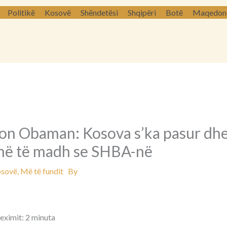
Politikë
Kosovë
Shëndetësi
Shqipëri
Botë
Maqedoni 
kon Obaman: Kosova s’ka pasur dhe
 më të madh se SHBA-në
sovë
,
Më të fundit
By
leximit: 2 minuta