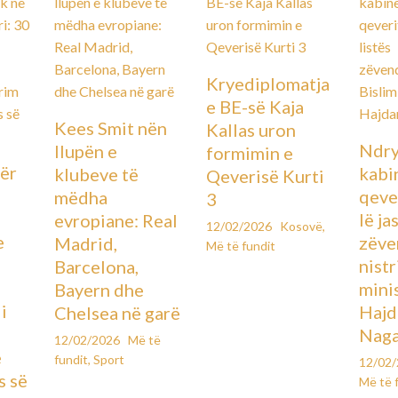
Kryediplomatja
e BE-së Kaja
Kees Smit nën
Kallas uron
Ndry
llupën e
formimin e
ër
kabin
klubeve të
Qeverisë Kurti
qever
mëdha
3
lë ja
evropiane: Real
12/02/2026
Kosovë
,
e
zëve
Madrid,
Më të fundit
ë
nistr
Barcelona,
mini
Bayern dhe
i
Hajd
Chelsea në garë
Naga
12/02/2026
Më të
e
fundit
,
Sport
12/02
s së
Më të 