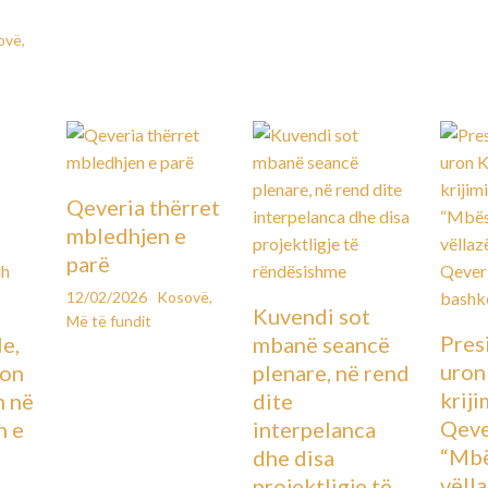
ovë
,
Qeveria thërret
mbledhjen e
parë
12/02/2026
Kosovë
,
Kuvendi sot
Më të fundit
Pres
le,
mbanë seancë
uron
lon
plenare, në rend
kriji
n në
dite
Qeve
n e
interpelanca
“Mbë
dhe disa
vëll
projektligje të