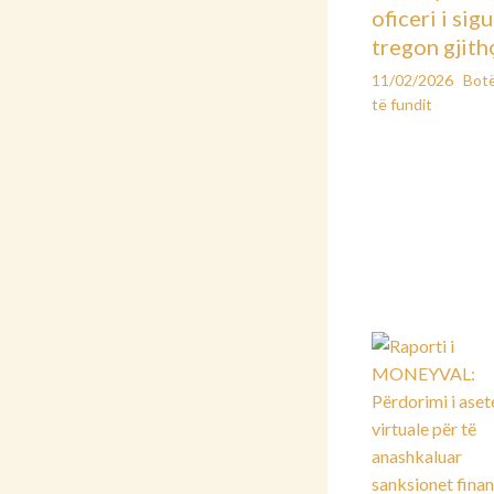
oficeri i sig
tregon gjith
11/02/2026
Bot
të fundit