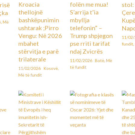
Kroacia
folën me mua!
stol
urisë
thellojnë
S’arrija t’ia
Çere
çka
bashkëpunimin
mbyllja
Kupës
ë
,
Më
ushtarak ;Pirro
telefonin” –
Napo
Vengu: Në 2026
Trump shpjegon
11/02
mbahet
pse rriti tarifat
fundit
,
stërvitja e parë
ndaj Zvicrës
trilaterale
11/02/2026
Botë
,
Më
të fundit
11/02/2026
Kosovë
,
Më të fundit