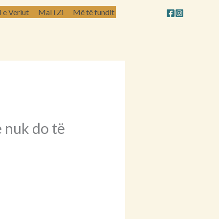
e Veriut
Mal i Zi
Më të fundit
 nuk do të