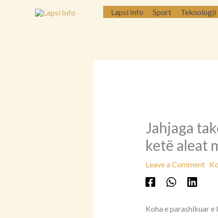
Skip
Lapsi Info
Sport
Teknologji
to
content
Jahjaga ta
ketë aleat
Leave a Comment
Ko
Koha e parashikuar e 