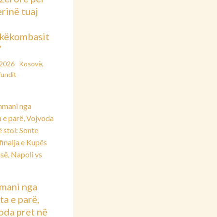
rinë tuaj
këkombasit
”
/2026
Kosovë
,
fundit
mani nga
ta e parë,
oda pret në