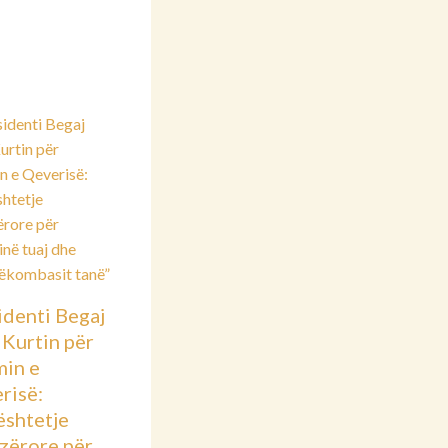
identi Begaj
 Kurtin për
min e
risë:
shtetje
azërore për