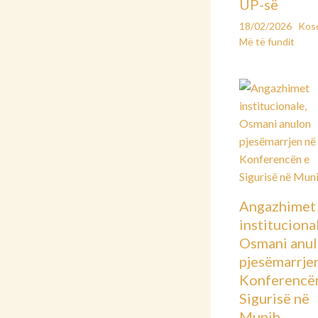
UP-së
18/02/2026
Kos
Më të fundit
Angazhimet
instituciona
Osmani anu
pjesëmarrje
Konferencë
Sigurisë në
Munih