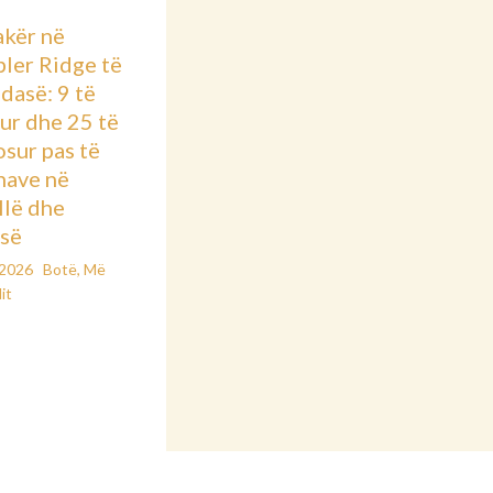
kër në
ler Ridge të
dasë: 9 të
ur dhe 25 të
osur pas të
nave në
llë dhe
së
/2026
Botë
,
Më
it