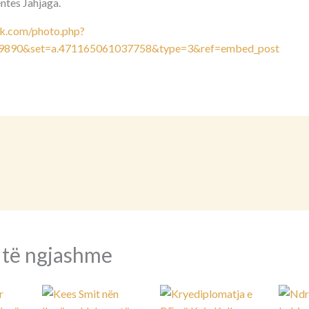
ntes Jahjaga.
k.com/photo.php?
9890&set=a.471165061037758&type=3&ref=embed_post
 të ngjashme