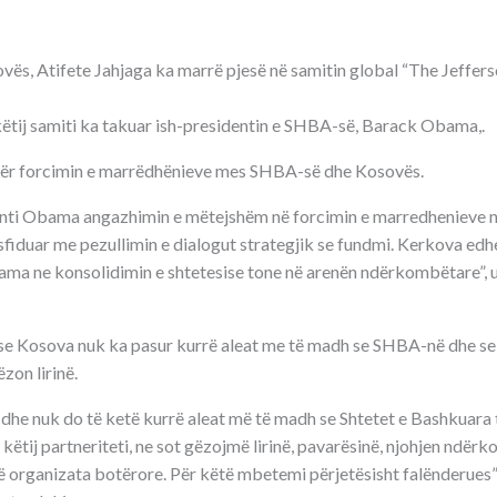
ovës, Atifete Jahjaga ka marrë pjesë në samitin global “The Jeffer
këtij samiti ka takuar ish-presidentin e SHBA-së, Barack Obama,.
 për forcimin e marrëdhënieve mes SHBA-së dhe Kosovës.
nti Obama angazhimin e mëtejshëm në forcimin e marredhenieve
 sfiduar me pezullimin e dialogut strategjik se fundmi. Kerkova ed
ama ne konsolidimin e shtetesise tone në arenën ndërkombëtare”, u
 se Kosova nuk ka pasur kurrë aleat me të madh se SHBA-në dhe se f
ëzon lirinë.
dhe nuk do të ketë kurrë aleat më të madh se Shtetet e Bashkuara
 këtij partneriteti, ne sot gëzojmë lirinë, pavarësinë, njohjen ndë
 organizata botërore. Për këtë mbetemi përjetësisht falënderues”, 