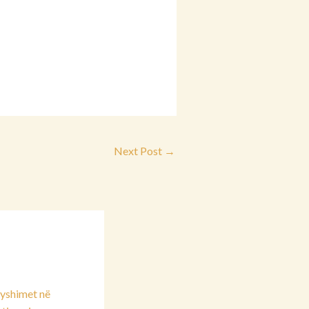
Next Post
→