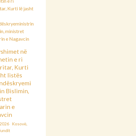
shimet në
etin e ri
itar, Kurti
sht listës
ndëskryemi
in Bislimin,
stret
arin e
vcin
/2026
Kosovë
,
fundit