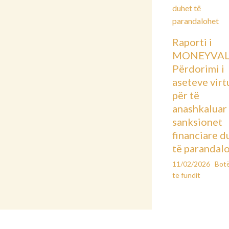
Raporti i
MONEYVAL
Përdorimi i
aseteve virt
për të
anashkaluar
sanksionet
financiare d
të parandal
11/02/2026
Bot
të fundit