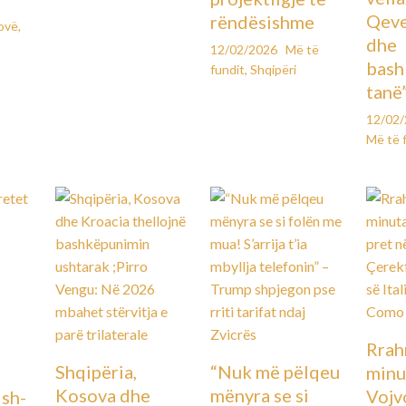
Qeve
rëndësishme
ovë
,
dhe
12/02/2026
Më të
bash
fundit
,
Shqipëri
tanë
12/02
Më të 
Rrah
Shqipëria,
“Nuk më pëlqeu
minu
Kosova dhe
mënyra se si
Vojv
Ish-