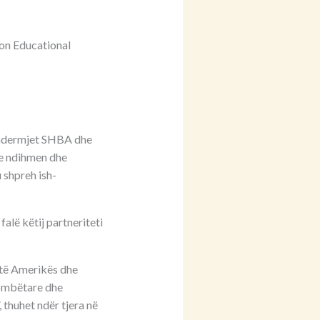
son Educational
 ndermjet SHBA dhe
he ndihmen dhe
 shpreh ish-
alë këtij partneriteti
 të Amerikës dhe
rkombëtare dhe
thuhet ndër tjera në