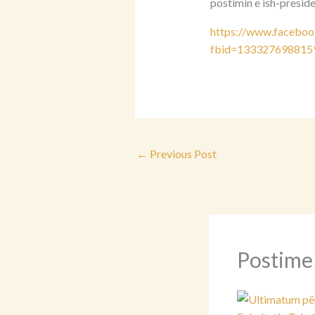
postimin e ish-preside
https://www.faceboo
fbid=133327698815
←
Previous Post
Postime