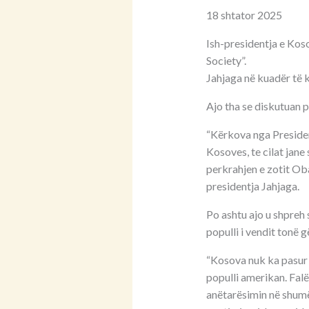
18 shtator 2025
Ish-presidentja e Kos
Society”.
Jahjaga në kuadër të 
Ajo tha se diskutuan
“Kërkova nga Preside
Kosoves, te cilat jane
perkrahjen e zotit Ob
presidentja Jahjaga.
Po ashtu ajo u shpreh
populli i vendit tonë g
“Kosova nuk ka pasur 
populli amerikan. Falë
anëtarësimin në shumë