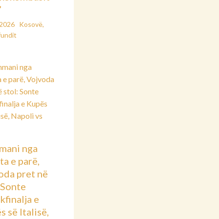
”
/2026
Kosovë
,
fundit
mani nga
ta e parë,
oda pret në
: Sonte
kfinalja e
 së Italisë,