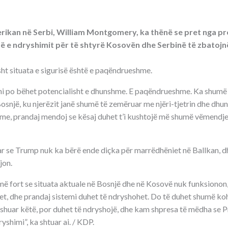
ikan në Serbi, William Montgomery, ka thënë se pret nga pr
ë e ndryshimit për të shtyrë Kosovën dhe Serbinë të zbatoj
sht situata e sigurisë është e paqëndrueshme.
ni po bëhet potencialisht e dhunshme. E paqëndrueshme. Ka shumë s
osnjë, ku njerëzit janë shumë të zemëruar me njëri-tjetrin dhe dhu
ime, prandaj mendoj se kësaj duhet t’i kushtojë më shumë vëmendje”
se Trump nuk ka bërë ende diçka për marrëdhëniet në Ballkan, dh
jon.
më fort se situata aktuale në Bosnjë dhe në Kosovë nuk funksionon
et, dhe prandaj sistemi duhet të ndryshohet. Do të duhet shumë k
yshuar këtë, por duhet të ndryshojë, dhe kam shpresa të mëdha se
ryshimi”, ka shtuar ai. / KDP.