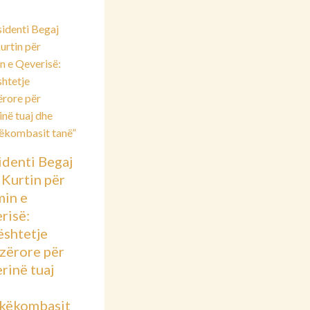
identi Begaj
 Kurtin për
min e
risë:
shtetje
azërore për
rinë tuaj
këkombasit