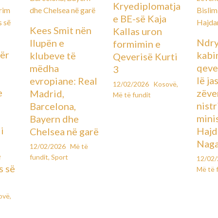
Kryediplomatja
e BE-së Kaja
Kees Smit nën
Kallas uron
Ndry
llupën e
formimin e
ër
kabin
klubeve të
Qeverisë Kurti
qever
mëdha
3
lë ja
evropiane: Real
12/02/2026
Kosovë
,
e
zëve
Madrid,
Më të fundit
ë
nistr
Barcelona,
mini
Bayern dhe
i
Hajd
Chelsea në garë
Naga
12/02/2026
Më të
e
fundit
,
Sport
12/02
s së
Më të 
ovë
,