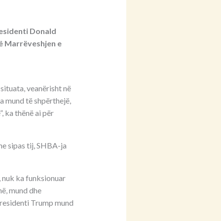
esidenti Donald
në Marrëveshjen e
ituata, veanërisht në
na mund të shpërthejë,
, ka thënë ai për
e sipas tij, SHBA-ja
, nuk ka funksionuar
ohë, mund dhe
 Presidenti Trump mund