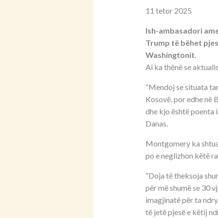
11 tetor 2025
Ish-ambasadori amer
Trump të bëhet pjes
Washingtonit.
Ai ka thënë se aktuali
“Mendoj se situata ta
Kosovë, por edhe në B
dhe kjo është poenta 
Danas.
Montgomery ka shtuar 
po e neglizhon këtë ra
“Doja të theksoja shu
për më shumë se 30 vj
imagjinatë për ta ndr
të jetë pjesë e këtij nd