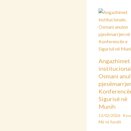
Angazhimet
instituciona
Osmani anu
pjesëmarrje
Konferencë
Sigurisë në
Munih
12/02/2026
Kos
Më të fundit