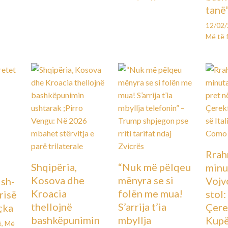
tanë
12/02
Më të 
Rrah
Shqipëria,
“Nuk më pëlqeu
minu
Kosova dhe
mënyra se si
Vojv
Ish-
Kroacia
folën me mua!
stol
urisë
thellojnë
S’arrija t’ia
Çere
çka
bashkëpunimin
mbyllja
Kupës
ë
,
Më