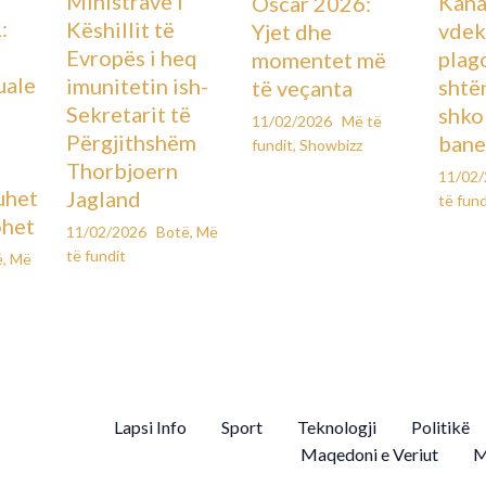
Ministrave i
Kana
Oscar 2026:
:
Këshillit të
vdek
Yjet dhe
Evropës i heq
plag
momentet më
uale
imunitetin ish-
shtë
të veçanta
Sekretarit të
shko
11/02/2026
Më të
Përgjithshëm
bane
fundit
,
Showbizz
Thorbjoern
11/02
uhet
Jagland
të fund
ohet
11/02/2026
Botë
,
Më
të fundit
ë
,
Më
Lapsi Info
Sport
Teknologji
Politikë
Maqedoni e Veriut
M