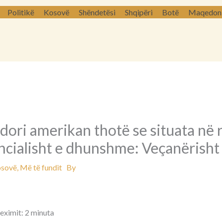
Politikë
Kosovë
Shëndetësi
Shqipëri
Botë
Maqedoni 
ori amerikan thotë se situata në 
ncialisht e dhunshme: Veçanërisht
sovë
,
Më të fundit
By
leximit: 2 minuta