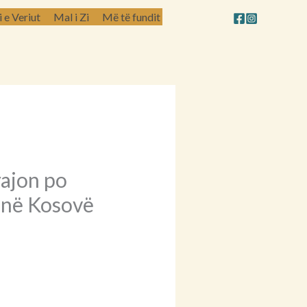
e Veriut
Mal i Zi
Më të fundit
rajon po
 në Kosovë