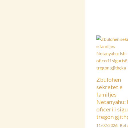
Zbulohen
sekretet e
familjes
Netanyahu: 
oficeri i sig
tregon gjith
11/02/2026
Bot