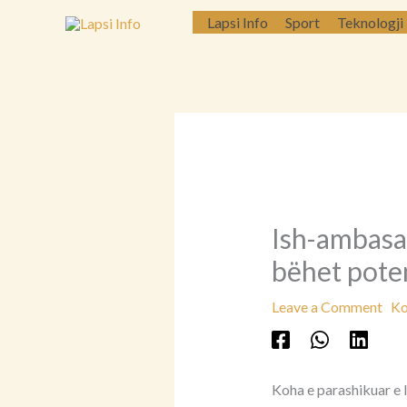
Skip
Lapsi Info
Sport
Teknologji
to
content
Ish-ambasad
bëhet pote
Leave a Comment
Ko
Koha e parashikuar e 