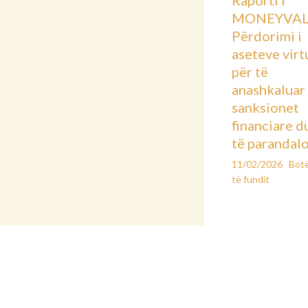
Raporti i
MONEYVAL
Përdorimi i
aseteve virt
për të
anashkaluar
sanksionet
financiare d
të parandal
11/02/2026
Bot
të fundit