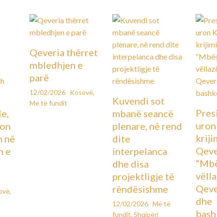
Qeveria thërret
mbledhjen e
parë
12/02/2026
Kosovë
,
Kuvendi sot
Më të fundit
Pres
le,
mbanë seancë
uron
lon
plenare, në rend
kriji
n në
dite
Qeve
n e
interpelanca
“Mbë
dhe disa
vëll
projektligje të
Qeve
rëndësishme
ovë
,
dhe
12/02/2026
Më të
bash
fundit
,
Shqipëri