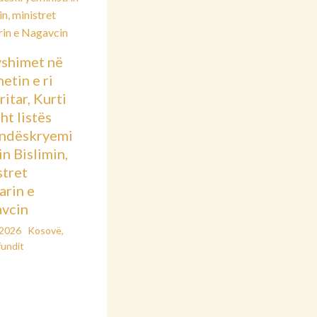
shimet në
etin e ri
itar, Kurti
sht listës
ndëskryemi
in Bislimin,
stret
arin e
vcin
/2026
Kosovë
,
fundit