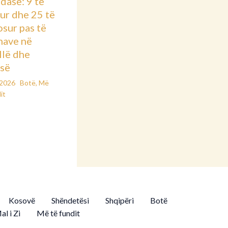
dasë: 9 të
ur dhe 25 të
osur pas të
nave në
llë dhe
së
/2026
Botë
,
Më
it
Kosovë
Shëndetësi
Shqipëri
Botë
al i Zi
Më të fundit