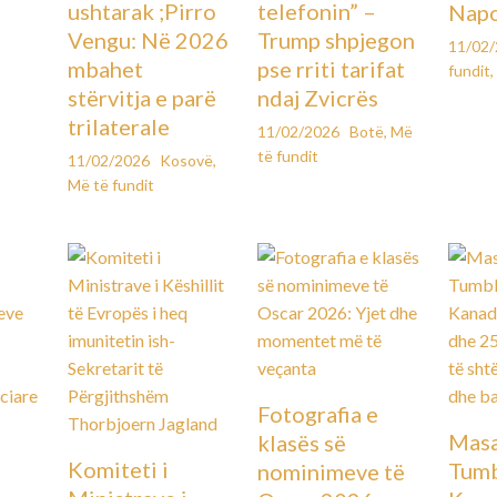
ushtarak ;Pirro
telefonin” –
Napo
Vengu: Në 2026
Trump shpjegon
11/02
mbahet
pse rriti tarifat
fundit
,
stërvitja e parë
ndaj Zvicrës
trilaterale
11/02/2026
Botë
,
Më
të fundit
11/02/2026
Kosovë
,
Më të fundit
Fotografia e
Masa
klasës së
Komiteti i
Tumb
nominimeve të