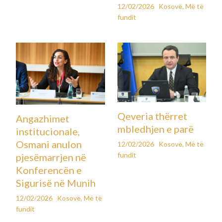
12/02/2026
Kosovë
,
Më të
fundit
Qeveria thërret
Angazhimet
mbledhjen e parë
institucionale,
Osmani anulon
12/02/2026
Kosovë
,
Më të
fundit
pjesëmarrjen në
Konferencën e
Sigurisë në Munih
12/02/2026
Kosovë
,
Më të
fundit