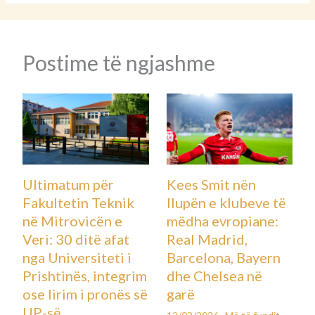
Postime të ngjashme
Ultimatum për
Kees Smit nën
Fakultetin Teknik
llupën e klubeve të
në Mitrovicën e
mëdha evropiane:
Veri: 30 ditë afat
Real Madrid,
nga Universiteti i
Barcelona, Bayern
Prishtinës, integrim
dhe Chelsea në
ose lirim i pronës së
garë
UP-së