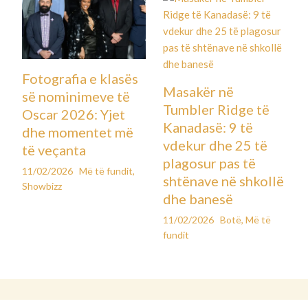
Fotografia e klasës
Masakër në
së nominimeve të
Tumbler Ridge të
Oscar 2026: Yjet
Kanadasë: 9 të
dhe momentet më
vdekur dhe 25 të
të veçanta
plagosur pas të
11/02/2026
Më të fundit
,
shtënave në shkollë
Showbizz
dhe banesë
11/02/2026
Botë
,
Më të
fundit