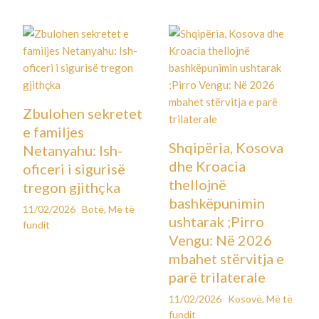
Zbulohen sekretet
e familjes
Shqipëria, Kosova
Netanyahu: Ish-
dhe Kroacia
oficeri i sigurisë
thellojnë
tregon gjithçka
bashkëpunimin
11/02/2026
Botë
,
Më të
ushtarak ;Pirro
fundit
Vengu: Në 2026
mbahet stërvitja e
parë trilaterale
11/02/2026
Kosovë
,
Më të
fundit