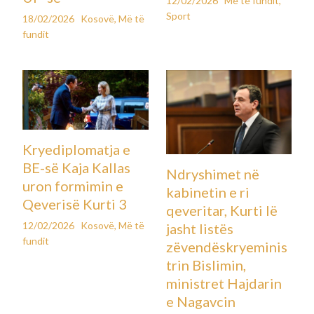
12/02/2026
Më të fundit
,
Sport
18/02/2026
Kosovë
,
Më të
fundit
Kryediplomatja e
BE-së Kaja Kallas
Ndryshimet në
uron formimin e
kabinetin e ri
Qeverisë Kurti 3
qeveritar, Kurti lë
12/02/2026
Kosovë
,
Më të
jasht listës
fundit
zëvendëskryeminis
trin Bislimin,
ministret Hajdarin
e Nagavcin