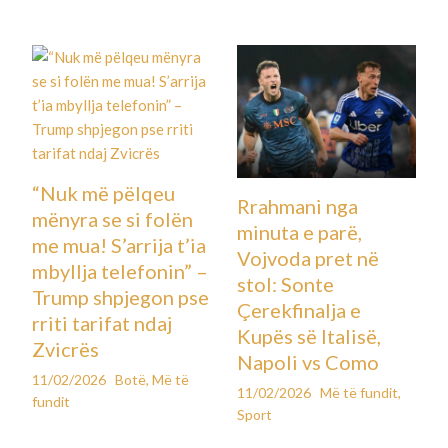
“Nuk më pëlqeu
Rrahmani nga
mënyra se si folën
minuta e parë,
me mua! S’arrija t’ia
Vojvoda pret në
mbyllja telefonin” –
stol: Sonte
Trump shpjegon pse
Çerekfinalja e
rriti tarifat ndaj
Kupës së Italisë,
Zvicrës
Napoli vs Como
11/02/2026
Botë
,
Më të
11/02/2026
Më të fundit
,
fundit
Sport