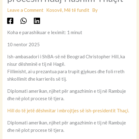
Leave a Comment
Kosovë
,
Më të fundit
By
Koha e parashikuar e leximit: 1 minut
10 nentor 2025
Ish-ambasadori i ShBA-së në Beograd Christopher Hill, ka
nisur dëshminë e tij në Hagë.
Fillimisht, ai u prezantua para trupit gjykues dhe foli rreth
shkollimit dhe karrierës së tij.
Diplomati amerikan, njihet për angazhimin e tij në Rambuje
dhe në plot procese të tjera.
Hill do të jetë dëshmitar i mbrojtjes së ish-presidentit Thaçi.
Diplomati amerikan, njihet për angazhimin e tij në Rambuje
dhe në plot procese të tjera.