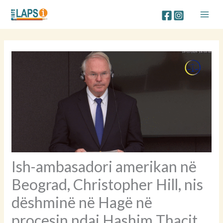
Skip
to
content
Ish-ambasadori amerikan në
Beograd, Christopher Hill, nis
dëshminë në Hagë në
procesin ndaj Hashim Thaçit