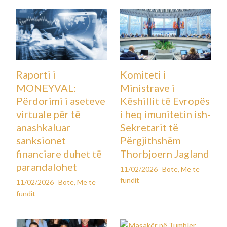
Raporti i
Komiteti i
MONEYVAL:
Ministrave i
Përdorimi i aseteve
Këshillit të Evropës
virtuale për të
i heq imunitetin ish-
anashkaluar
Sekretarit të
sanksionet
Përgjithshëm
financiare duhet të
Thorbjoern Jagland
parandalohet
11/02/2026
Botë
,
Më të
fundit
11/02/2026
Botë
,
Më të
fundit