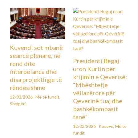
Kuvendi sot mbanë
seancë plenare, në
Presidenti Begaj
rend dite
uron Kurtin për
interpelanca dhe
krijimin e Qeverisë:
disa projektligje të
“Mbështetje
rëndësishme
vëllazërore për
12/02/2026
Më të fundit
,
Qeverinë tuaj dhe
Shqipëri
bashkëkombasit
tanë”
12/02/2026
Kosovë
,
Më të
fundit