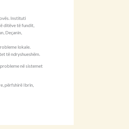
vës. Instituti
 ditëve të fundit,
un, Deçanin,
probleme lokale.
sitet të ndryshueshëm.
m, probleme në sistemet
, përfshirë Ibrin,