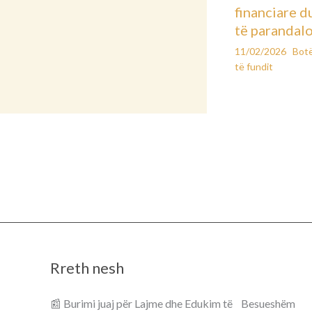
financiare d
të parandal
11/02/2026
Bot
të fundit
Rreth nesh
📰 Burimi juaj për Lajme dhe Edukim të Besueshëm