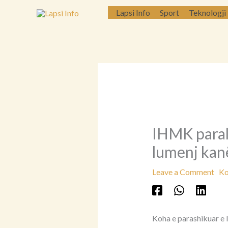
Skip
Lapsi Info
Sport
Teknologji
to
content
IHMK parala
lumenj kanë
Leave a Comment
Ko
Koha e parashikuar e l