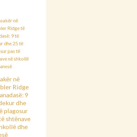
akër në
bler Ridge
anadasë: 9
vdekur dhe
ë plagosur
të shtënave
hkollë dhe
esë