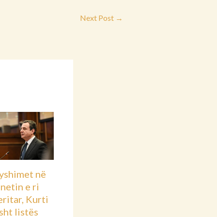
Next Post
→
yshimet në
netin e ri
ritar, Kurti
asht listës