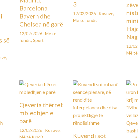
3
zëv
Barcelona,
nist
12/02/2026
Kosovë
,
i
Bayern dhe
mini
Më të fundit
Chelsea në garë
Hajd
e
12/02/2026
Më të
Nag
s së
fundit
,
Sport
12/0
Më të
ovë
,
Qeveria thërret
mbledhjen e
parë
12/02/2026
Kosovë
,
Kuvendi sot
Më të fundit