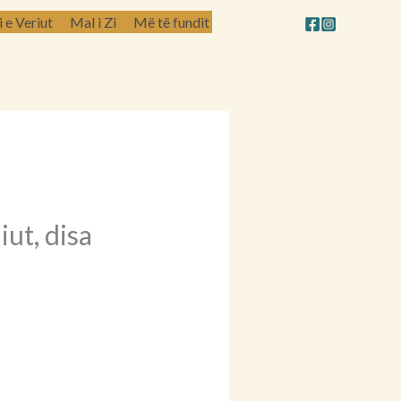
e Veriut
Mal i Zi
Më të fundit
ut, disa