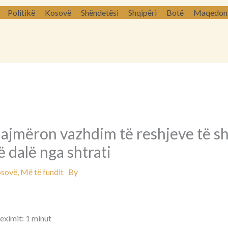
Politikë
Kosovë
Shëndetësi
Shqipëri
Botë
Maqedoni 
jmëron vazhdim të reshjeve të shi
 dalë nga shtrati
sovë
,
Më të fundit
By
eximit: 1 minut