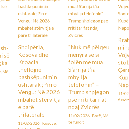
Rra
Shqipëria,
“Nuk më pëlqeu
minu
Ish-
Kosova dhe
mënyra se si
Voj
urisë
Kroacia
folën me mua!
stol
çka
thellojnë
S’arrija t’ia
Çere
ë
,
Më
bashkëpunimin
mbyllja
Kupë
ushtarak ;Pirro
telefonin” –
Nap
Vengu: Në 2026
Trump shpjegon
11/0
mbahet stërvitja
pse rriti tarifat
fundi
e parë
ndaj Zvicrës
trilaterale
11/02/2026
Botë
,
Më
të fundit
11/02/2026
Kosovë
,