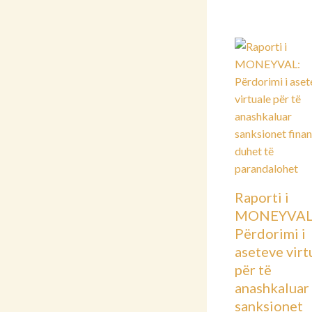
Raporti i
MONEYVAL
Përdorimi i
aseteve virt
për të
anashkaluar
sanksionet