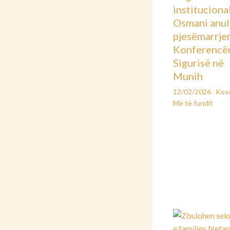
instituciona
Osmani anu
pjesëmarrje
Konferencë
Sigurisë në
Munih
12/02/2026
Kos
Më të fundit