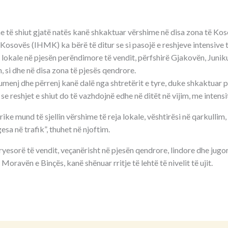
 të shiut gjatë natës kanë shkaktuar vërshime në disa zona të Koso
osovës (IHMK) ka bërë të ditur se si pasojë e reshjeve intensive të
 lokale në pjesën perëndimore të vendit, përfshirë Gjakovën, Junik
 si dhe në disa zona të pjesës qendrore.
umenj dhe përrenj kanë dalë nga shtretërit e tyre, duke shkaktuar 
 se reshjet e shiut do të vazhdojnë edhe në ditët në vijim, me inten
ke mund të sjellin vërshime të reja lokale, vështirësi në qarkulli
esa në trafik”, thuhet në njoftim.
esorë të vendit, veçanërisht në pjesën qendrore, lindore dhe jugore
Moravën e Binçës, kanë shënuar rritje të lehtë të nivelit të ujit.