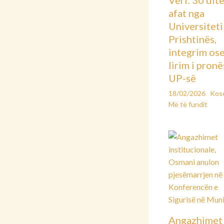
afat nga
Universiteti 
Prishtinës,
integrim os
lirim i pronë
UP-së
18/02/2026
Kos
Më të fundit
Angazhimet