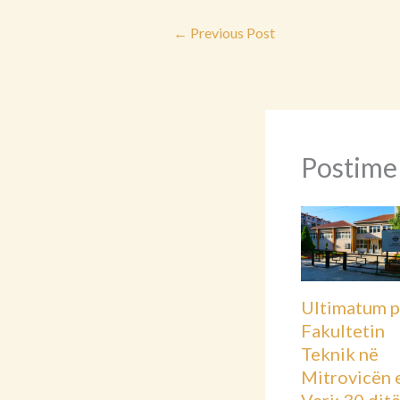
←
Previous Post
Postime
Ultimatum p
Fakultetin
Teknik në
Mitrovicën 
Veri: 30 dit