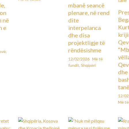
le,
mbanë seancë
Pre
lon
plenare, në rend
Beg
n në
dite
Kurt
n e
interpelanca
krij
dhe disa
Qev
projektligje të
“Mb
rëndësishme
ovë
,
vëll
12/02/2026
Më të
Qeve
fundit
,
Shqipëri
dhe
bas
tanë
12/0
Më të