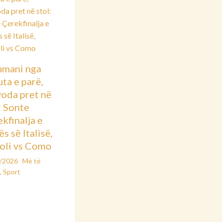
hmani nga
ta e parë,
voda pret në
: Sonte
kfinalja e
s së Italisë,
oli vs Como
2/2026
Më të
t
,
Sport