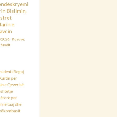
endëskryemi
rin Bislimin,
stret
arin e
avcin
2/2026
Kosovë
,
 fundit