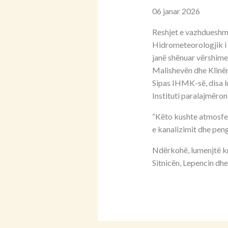
06 janar 2026
Reshjet e vazhdueshme
Hidrometeorologjik i K
janë shënuar vërshime
Malishevën dhe Klinën,
Sipas IHMK-së, disa l
Instituti paralajmëron
“Këto kushte atmosferi
e kanalizimit dhe peng
Ndërkohë, lumenjtë kry
Sitnicën, Lepencin dhe 