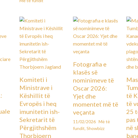
Më të fundit
Fotografia e
klasës së
Komiteti i
Mas
nominimeve të
Ministrave i
Tum
Oscar 2026:
:
Këshillit të
të K
Yjet dhe
Evropës i heq
të 
momentet më të
uale
imunitetin ish-
25 t
veçanta
Sekretarit të
pas 
11/02/2026
Më të
Përgjithshëm
në s
fundit
,
Showbizz
Thorbjoern
ban