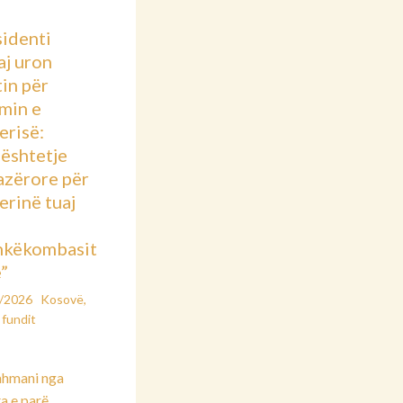
sidenti
aj uron
in për
imin e
erisë:
ështetje
azërore për
rinë tuaj
hkëkombasit
”
2/2026
Kosovë
,
 fundit