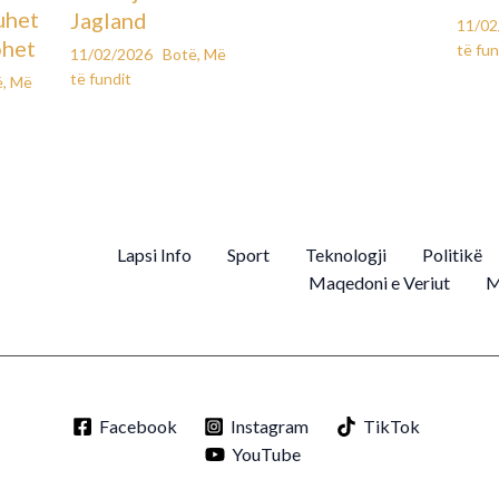
uhet
Jagland
11/0
ohet
të fun
11/02/2026
Botë
,
Më
të fundit
ë
,
Më
Lapsi Info
Sport
Teknologji
Politikë
Maqedoni e Veriut
M
Facebook
Instagram
TikTok
YouTube