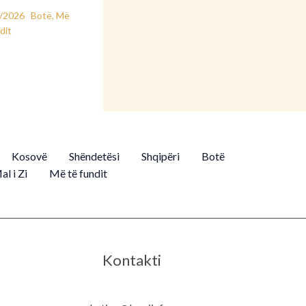
2/2026
Botë
,
Më
dit
Kosovë
Shëndetësi
Shqipëri
Botë
al i Zi
Më të fundit
Kontakti