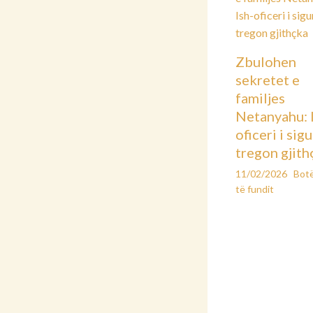
Zbulohen
sekretet e
familjes
Netanyahu: 
oficeri i sig
tregon gjith
11/02/2026
Bot
të fundit