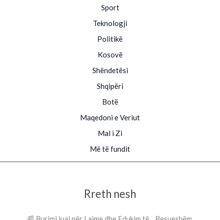
Sport
Teknologji
Politikë
Kosovë
Shëndetësi
Shqipëri
Botë
Maqedoni e Veriut
Mal i Zi
Më të fundit
Rreth nesh
📰 Burimi juaj për Lajme dhe Edukim të Besueshëm