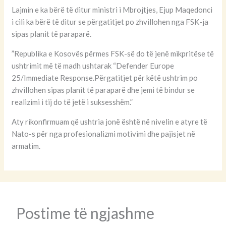
Lajmin e ka bërë të ditur ministri i Mbrojtjes, Ejup Maqedonci
i cili ka bërë të ditur se përgatitjet po zhvillohen nga FSK-ja
sipas planit të paraparë.
”Republika e Kosovës përmes FSK-së do të jenë mikpritëse të
ushtrimit më të madh ushtarak “Defender Europe
25/Immediate Response.Përgatitjet për këtë ushtrim po
zhvillohen sipas planit të paraparë dhe jemi të bindur se
realizimi i tij do të jetë i suksesshëm.”
Aty rikonfirmuam që ushtria jonë është në nivelin e atyre të
Nato-s për nga profesionalizmi motivimi dhe pajisjet në
armatim.
Postime të ngjashme