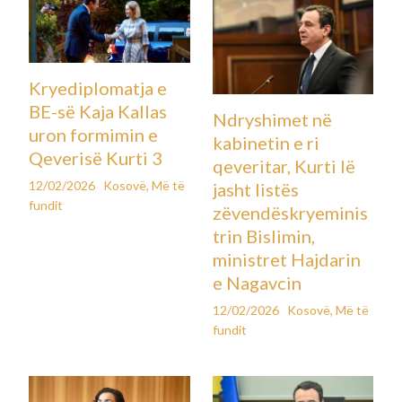
Kryediplomatja e
BE-së Kaja Kallas
Ndryshimet në
uron formimin e
kabinetin e ri
Qeverisë Kurti 3
qeveritar, Kurti lë
12/02/2026
Kosovë
,
Më të
jasht listës
fundit
zëvendëskryeminis
trin Bislimin,
ministret Hajdarin
e Nagavcin
12/02/2026
Kosovë
,
Më të
fundit