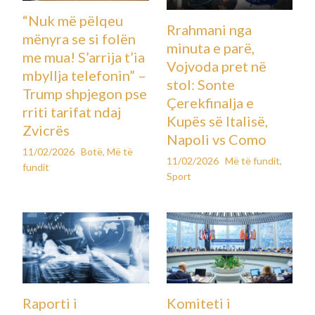
“Nuk më pëlqeu
Rrahmani nga
mënyra se si folën
minuta e parë,
me mua! S’arrija t’ia
Vojvoda pret në
mbyllja telefonin” –
stol: Sonte
Trump shpjegon pse
Çerekfinalja e
rriti tarifat ndaj
Kupës së Italisë,
Zvicrës
Napoli vs Como
11/02/2026
Botë
,
Më të
11/02/2026
Më të fundit
,
fundit
Sport
Raporti i
Komiteti i