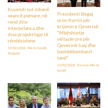
Kuvendi sot mbanë
Presidenti Begaj
seancë plenare, në
uron Kurtin për
rend dite
krijimin e Qeverisë:
interpelanca dhe
“Mbështetje
disa projektligje të
vëllazërore për
rëndësishme
Qeverinë tuaj dhe
12/02/2026
Më të fundit
,
bashkëkombasit
Shqipëri
tanë”
12/02/2026
Kosovë
,
Më të
fundit