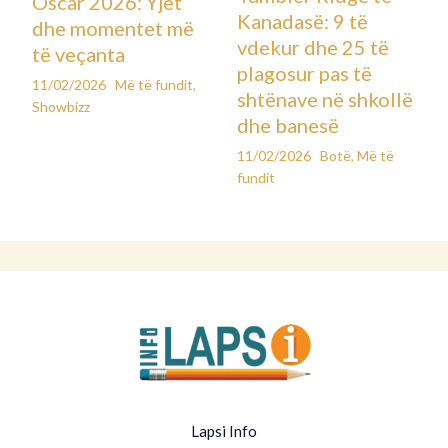
Oscar 2026: Yjet
Kanadasë: 9 të
dhe momentet më
vdekur dhe 25 të
të veçanta
plagosur pas të
11/02/2026
Më të fundit
,
shtënave në shkollë
Showbizz
dhe banesë
11/02/2026
Botë
,
Më të
fundit
Lapsi Info