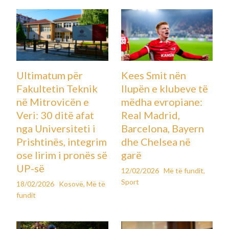
Ultimatum për
Kees Smit nën
Fakultetin Teknik
llupën e klubeve të
në Mitrovicën e
mëdha evropiane:
Veri: 30 ditë afat
Real Madrid,
nga Universiteti i
Barcelona, Bayern
Prishtinës, integrim
dhe Chelsea në
ose lirim i pronës së
garë
UP-së
12/02/2026
Më të fundit
,
Sport
18/02/2026
Kosovë
,
Më të
fundit