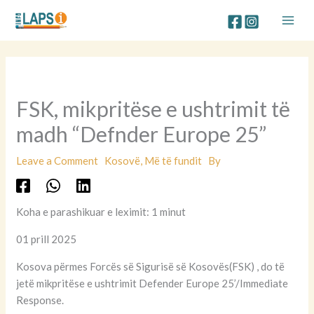
Skip
to
content
FSK, mikpritëse e ushtrimit të
madh “Defnder Europe 25”
Leave a Comment
Kosovë
,
Më të fundit
By
Koha e parashikuar e leximit: 1 minut
01 prill 2025
Kosova përmes Forcës së Sigurisë së Kosovës(FSK) , do të
jetë mikpritëse e ushtrimit Defender Europe 25’/Immediate
Response.