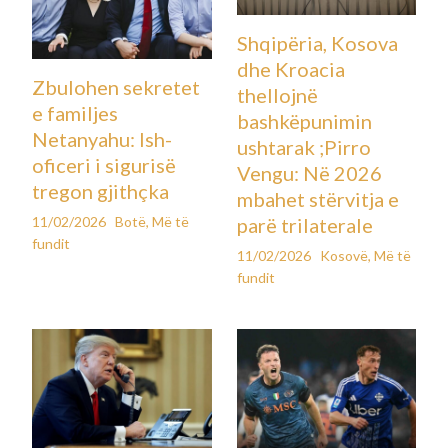
Shqipëria, Kosova
dhe Kroacia
Zbulohen sekretet
thellojnë
e familjes
bashkëpunimin
Netanyahu: Ish-
ushtarak ;Pirro
oficeri i sigurisë
Vengu: Në 2026
tregon gjithçka
mbahet stërvitja e
11/02/2026
Botë
,
Më të
parë trilaterale
fundit
11/02/2026
Kosovë
,
Më të
fundit