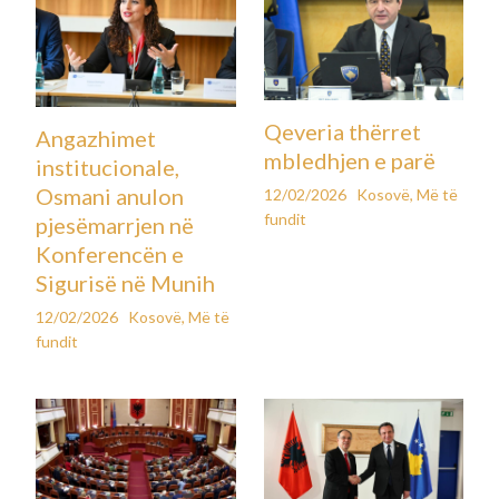
Qeveria thërret
Angazhimet
mbledhjen e parë
institucionale,
Osmani anulon
12/02/2026
Kosovë
,
Më të
fundit
pjesëmarrjen në
Konferencën e
Sigurisë në Munih
12/02/2026
Kosovë
,
Më të
fundit