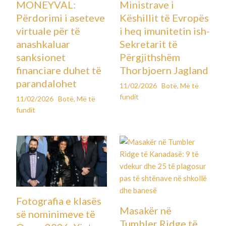
MONEYVAL:
Ministrave i
Përdorimi i aseteve
Këshillit të Evropës
virtuale për të
i heq imunitetin ish-
anashkaluar
Sekretarit të
sanksionet
Përgjithshëm
financiare duhet të
Thorbjoern Jagland
parandalohet
11/02/2026
Botë
,
Më të
fundit
11/02/2026
Botë
,
Më të
fundit
Fotografia e klasës
Masakër në
së nominimeve të
Tumbler Ridge të