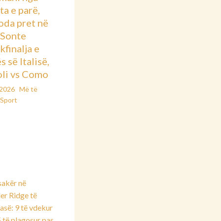
ta e parë,
oda pret në
: Sonte
kfinalja e
 së Italisë,
li vs Como
/2026
Më të
Sport