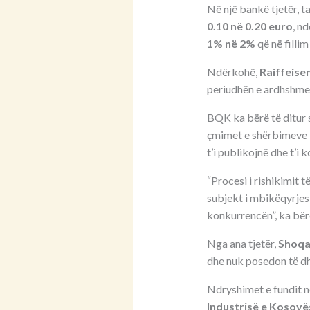
Në një bankë tjetër, t
0.10 në 0.20 euro
, n
1% në 2%
që në fillim 
Ndërkohë,
Raiffeise
periudhën e ardhshme
BQK ka bërë të ditur s
çmimet e shërbimeve b
t’i publikojnë dhe t’i
“Procesi i rishikimit 
subjekt i mbikëqyrjes 
konkurrencën”, ka bër
Nga ana tjetër,
Shoqa
dhe nuk posedon të dhë
Ndryshimet e fundit n
Industrisë e Kosovë