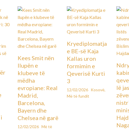
Kryediplomatja
e BE-së Kaja
Kees Smit nën
Kallas uron
Ndry
llupën e
formimin e
ër
kabin
klubeve të
Qeverisë Kurti
qever
mëdha
3
lë ja
evropiane: Real
12/02/2026
Kosovë
,
e
zëve
Madrid,
Më të fundit
ë
nistr
Barcelona,
mini
Bayern dhe
i
Hajd
Chelsea në garë
Naga
12/02/2026
Më të