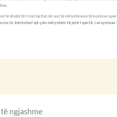
ive.
 të drejtë të rrisin tarifat në rast të ndryshimeve të kostove oper
andarde,
kërkohet që çdo ndryshim të jetë i qartë, i arsyetua
 të ngjashme