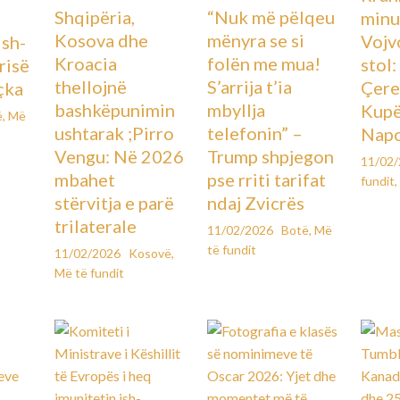
Shqipëria,
“Nuk më pëlqeu
minu
Kosova dhe
mënyra se si
Vojv
Ish-
Kroacia
folën me mua!
stol
urisë
thellojnë
S’arrija t’ia
Çere
çka
bashkëpunimin
mbyllja
Kupës
ë
,
Më
ushtarak ;Pirro
telefonin” –
Napo
Vengu: Në 2026
Trump shpjegon
11/02
mbahet
pse rriti tarifat
fundit
,
stërvitja e parë
ndaj Zvicrës
trilaterale
11/02/2026
Botë
,
Më
të fundit
11/02/2026
Kosovë
,
Më të fundit