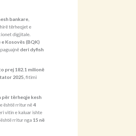
imesh bankare
,
hirë tërheqjet e
onet digjitale.
e e Kosovës (BQK)
o paguajnë
deri dyfish
o prej 182.1 milionë
tator 2025
, fitimi
a për tërheqje kesh
e është rritur në
4
 vitin e kaluar ishte
 është rritur nga
15 në