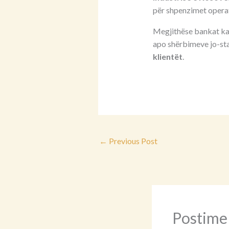
për shpenzimet operat
Megjithëse bankat kanë
apo shërbimeve jo-st
klientët
.
←
Previous Post
Postime