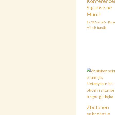
Konferencë
Sigurisë në
Munih
12/02/2026
Kos
Më të fundit
Zbulohen
sekretet e