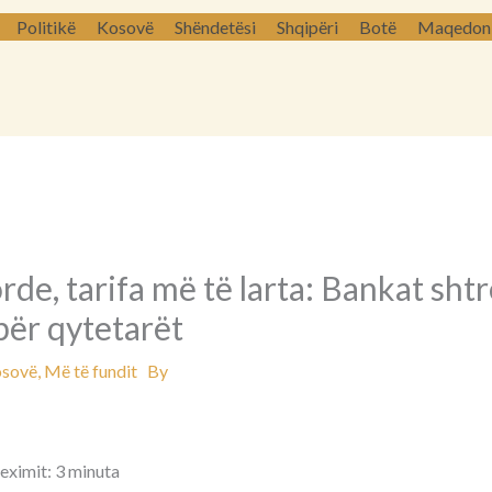
Politikë
Kosovë
Shëndetësi
Shqipëri
Botë
Maqedoni 
rde, tarifa më të larta: Bankat sht
për qytetarët
sovë
,
Më të fundit
By
leximit: 3 minuta