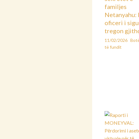
familjes
Netanyahu: 
oficeri i sig
tregon gjith
11/02/2026
Bot
të fundit