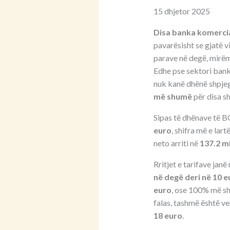
15 dhjetor 2025
Disa banka komercia
pavarësisht se gjatë v
parave në degë, mirëmb
Edhe pse sektori banka
nuk kanë dhënë shpjeg
më shumë
për disa s
Sipas të dhënave të 
euro
, shifra më e lar
neto arriti në
137.2 m
Rritjet e tarifave jan
në degë deri në 10 e
euro
, ose 100% më shu
falas, tashmë është v
18 euro
.