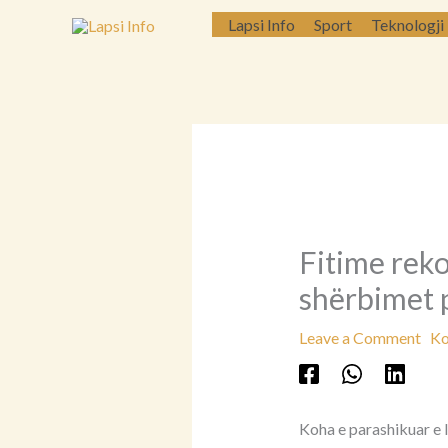
Skip
Lapsi Info
Sport
Teknologji
to
content
Fitime reko
shërbimet 
Leave a Comment
Ko
Koha e parashikuar e 