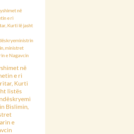
shimet në
etin e ri
itar, Kurti
sht listës
ndëskryemi
in Bislimin,
stret
arin e
vcin