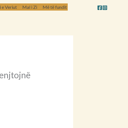
e Veriut
Mal i Zi
Më të fundit
renjtojnë