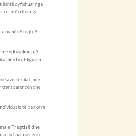
t
është dyfishuar nga
ro është rritur nga
 të hyjnë në fuqi në
e me ndryshimet në
to janë të obliguara
nkave, të cilat janë
ur transparencën dhe
individuale të bankave
ma e Tregtisë dhe
duke krijuar pasiguri