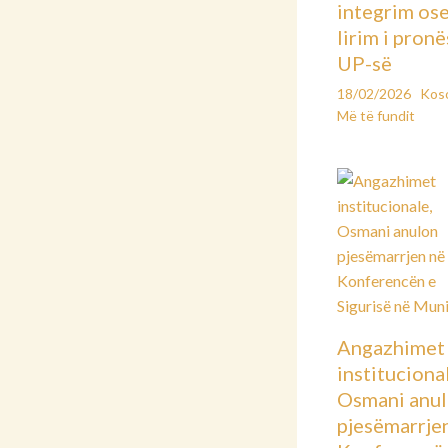
integrim os
lirim i pronë
UP-së
18/02/2026
Kos
Më të fundit
Angazhimet
instituciona
Osmani anu
pjesëmarrje