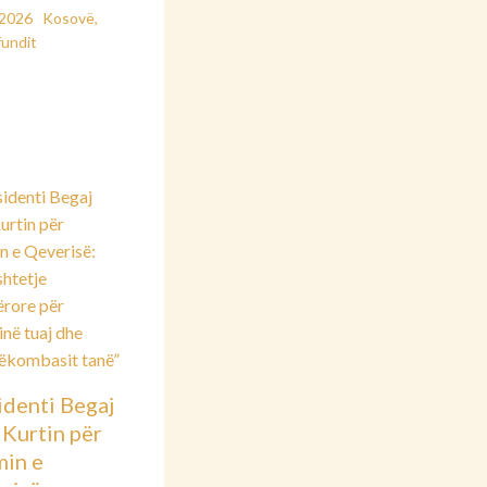
/2026
Kosovë
,
fundit
identi Begaj
 Kurtin për
min e