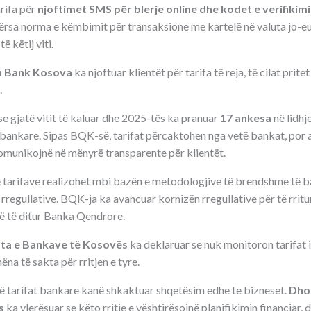
arifa për
njoftimet SMS për blerje online dhe kodet e verifikimi
dërsa norma e këmbimit për transaksione me kartelë në valuta jo-eu
të këtij viti.
n Bank Kosova
ka njoftuar klientët për tarifa të reja, të cilat pritet
.
e gjatë vitit të kaluar dhe 2025-tës ka pranuar
17 ankesa
në lidhj
ankare. Sipas BQK-së, tarifat përcaktohen nga vetë bankat, por a
 komunikojnë në mënyrë transparente për klientët.
të tarifave realizohet mbi bazën e metodologjive të brendshme të ba
rregullative. BQK-ja ka avancuar kornizën rregullative për të rrit
ë të ditur Banka Qendrore.
ta e Bankave të Kosovës
ka deklaruar se nuk monitoron tarifat 
na të sakta për rritjen e tyre.
ë tarifat bankare kanë shkaktuar shqetësim edhe te bizneset.
Dho
s
ka vlerësuar se këto rritje e vështirësojnë planifikimin financiar, 