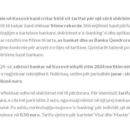
le në Kosovë kanë rritur këtë vit tarifat për një sërë shërb
itit të kaluar kanë shënuar
fitime rekorde
. Shtrenjtimet kanë përfs
ajtjen e kartelave bankare, shërbimet e ‘e-banking’ si dhe aplikaci
r rezultoi me fitime të larta,
as bankat dhe as Banka Qendror
ime konkrete për arsyet e rritjes së tarifave. Qytetarët tashmë p
hërbime bazë bankare.
BQK-së,
sektori bankar në Kosovë mbylli vitin 2024 me fitim net
të e regjistruar ndonjëherë. Ndërkaq, vetëm për periudhën
janar–sh
ilionë euro
.
ë reflektuar edhe në shërbimet më të përdorura. Për shembull,
tarif
uro
, e cila më parë ishte 2 euro, nga muaji nëntor në një prej bankav
më. Po ashtu, mirëmbajtja mujore e ‘e-banking’ për individë, që deri
endosur në
0.50 euro
. Tarifa vjetore për kartelat ‘Visa’ dhe ‘Master’