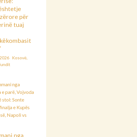
risë:
shtetje
azërore për
rinë tuaj
këkombasit
”
/2026
Kosovë
,
fundit
mani nga