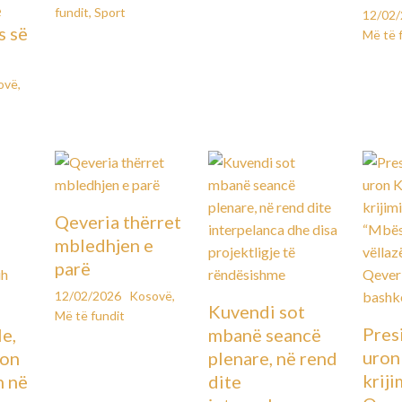
e
fundit
,
Sport
12/02
s së
Më të 
ovë
,
Qeveria thërret
mbledhjen e
parë
12/02/2026
Kosovë
,
Kuvendi sot
Më të fundit
Pres
le,
mbanë seancë
uron
lon
plenare, në rend
kriji
n në
dite