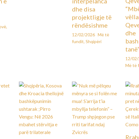
Qeve
n e
interpelanca
“Mbë
dhe disa
vëll
projektligje të
Qeve
rëndësishme
ovë
,
dhe
12/02/2026
Më të
bash
fundit
,
Shqipëri
tanë
12/02
Më të 
Rrah