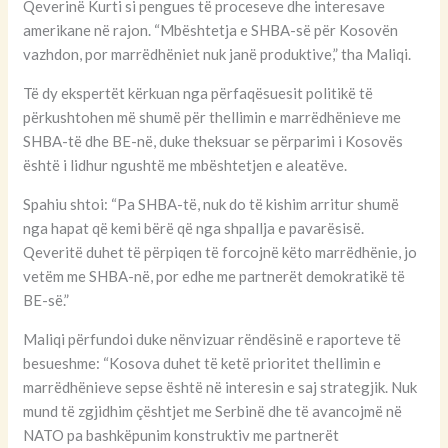
Qeverinë Kurti si pengues të proceseve dhe interesave
amerikane në rajon. “Mbështetja e SHBA-së për Kosovën
vazhdon, por marrëdhëniet nuk janë produktive,” tha Maliqi.
Të dy ekspertët kërkuan nga përfaqësuesit politikë të
përkushtohen më shumë për thellimin e marrëdhënieve me
SHBA-të dhe BE-në, duke theksuar se përparimi i Kosovës
është i lidhur ngushtë me mbështetjen e aleatëve.
Spahiu shtoi: “Pa SHBA-të, nuk do të kishim arritur shumë
nga hapat që kemi bërë që nga shpallja e pavarësisë.
Qeveritë duhet të përpiqen të forcojnë këto marrëdhënie, jo
vetëm me SHBA-në, por edhe me partnerët demokratikë të
BE-së.”
Maliqi përfundoi duke nënvizuar rëndësinë e raporteve të
besueshme: “Kosova duhet të ketë prioritet thellimin e
marrëdhënieve sepse është në interesin e saj strategjik. Nuk
mund të zgjidhim çështjet me Serbinë dhe të avancojmë në
NATO pa bashkëpunim konstruktiv me partnerët