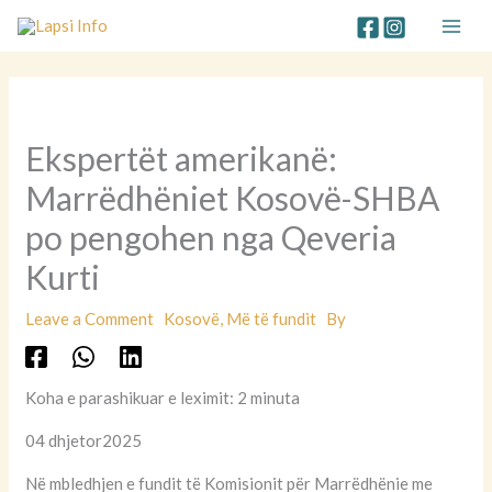
Skip
to
content
Ekspertët amerikanë:
Marrëdhëniet Kosovë-SHBA
po pengohen nga Qeveria
Kurti
Leave a Comment
Kosovë
,
Më të fundit
By
Koha e parashikuar e leximit: 2 minuta
04 dhjetor2025
Në mbledhjen e fundit të Komisionit për Marrëdhënie me