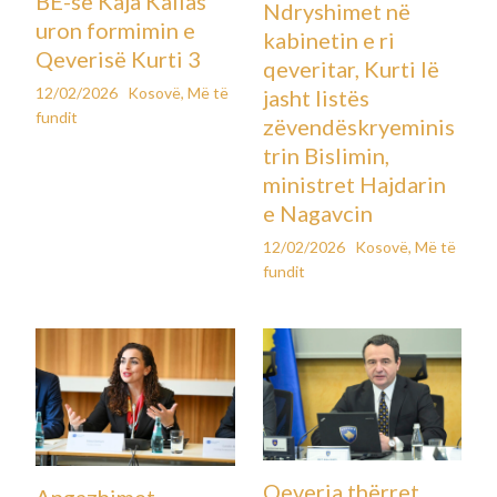
BE-së Kaja Kallas
Ndryshimet në
uron formimin e
kabinetin e ri
Qeverisë Kurti 3
qeveritar, Kurti lë
12/02/2026
Kosovë
,
Më të
jasht listës
fundit
zëvendëskryeminis
trin Bislimin,
ministret Hajdarin
e Nagavcin
12/02/2026
Kosovë
,
Më të
fundit
Qeveria thërret