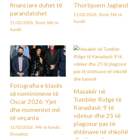
financiare duhet të
Thorbjoern Jagland
parandalohet
11/02/2026
Botë
,
Më të
fundit
11/02/2026
Botë
,
Më të
fundit
Fotografia e klasës
Masakër në
së nominimeve të
Tumbler Ridge të
Oscar 2026: Yjet
Kanadasë: 9 të
dhe momentet më
vdekur dhe 25 të
të veçanta
plagosur pas të
11/02/2026
Më të fundit
,
shtënave në shkollë
Showbizz