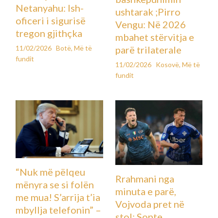
Netanyahu: Ish-
ushtarak ;Pirro
oficeri i sigurisë
Vengu: Në 2026
tregon gjithçka
mbahet stërvitja e
11/02/2026
Botë
,
Më të
parë trilaterale
fundit
11/02/2026
Kosovë
,
Më të
fundit
“Nuk më pëlqeu
Rrahmani nga
mënyra se si folën
minuta e parë,
me mua! S’arrija t’ia
Vojvoda pret në
mbyllja telefonin” –
stol: Sonte