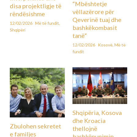
“Mbështetje
disa projektligje të
vëllazërore për
rëndësishme
Qeverinë tuaj dhe
12/02/2026
Më të fundit
,
bashkëkombasit
Shqipëri
tanë”
12/02/2026
Kosovë
,
Më të
fundit
Shqipëria, Kosova
dhe Kroacia
Zbulohen sekretet
thellojnë
e familjes
bashkëpunimin