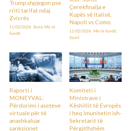
Trump shpjegon pse
Çerekfinalja e
rriti tarifat ndaj
Kupës së Italisë,
Zvicrës
Napoli vs Como
11/02/2026
Botë
,
Më të
11/02/2026
Më të fundit
,
fundit
Sport
Raporti i
Komiteti i
MONEYVAL:
Ministrave i
Përdorimi i aseteve
Këshillit të Evropës
virtuale për të
i heq imunitetin ish-
anashkaluar
Sekretarit të
sanksionet
Përgjithshëm