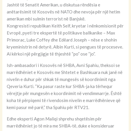
Jashtë të Senatit Amerikan, u diskutua rëndësia e
anëtarësimit të Kosovës në NATO dhe nevoja për një hetim
amerikan mbi sulmin terrorist në Banjskë.
Kongresisti republikan Keith Self, kryetar i nënkomisionit për
Evropë, pyeti tre ekspertë të politikave ballkanike – Max
Primorac, Luke Coffey dhe Edëard Joseph – nëse e shohin
kryeministrin në detyrë, Albin Kurti, si pengues të proceseve.
Ai kërkoi një përgjigje të thjeshtë “po” ose “jo”.
Ish-ambasadori i Kosovës në SHBA, Avni Spahiu, theksoi se
marrëdhëniet e Kosovës me Shtetet e Bashkuara nuk janë në
nivelin e duhur për shkak të mungesës së koordinimit nga
Qeveria Kurti. “Ka pasur raste kur SHBA-ja ka tërhequr
vërejtje për mungesën e koordinimit në vendimmarrje. Është
koha të përpiqemi të rivendosim nivelin e marrëdhënieve që
kemi pasur më parë,” tha Spahiu për RTV21.
Edhe eksperti Agon Maliqi shprehu shqetësim për
marrëdhëniet jo të mira me SHBA-të, duke e konsideruar