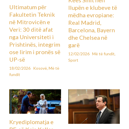
Ultimatum për
llupën e klubeve të
Fakultetin Teknik
mëdha evropiane:
në Mitrovicën e
Real Madrid,
Veri: 30 ditë afat
Barcelona, Bayern
nga Universiteti i
dhe Chelsea në
Prishtinës, integrim
garë
ose lirim i pronës së
12/02/2026
Më të fundit
,
UP-së
Sport
18/02/2026
Kosovë
,
Më të
fundit
Kryediplomatja e