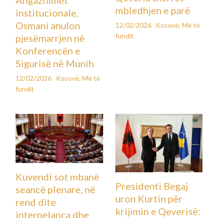
Angazhimet
mbledhjen e parë
institucionale,
Osmani anulon
12/02/2026
Kosovë
,
Më të
fundit
pjesëmarrjen në
Konferencën e
Sigurisë në Munih
12/02/2026
Kosovë
,
Më të
fundit
Kuvendi sot mbanë
Presidenti Begaj
seancë plenare, në
uron Kurtin për
rend dite
krijimin e Qeverisë:
interpelanca dhe