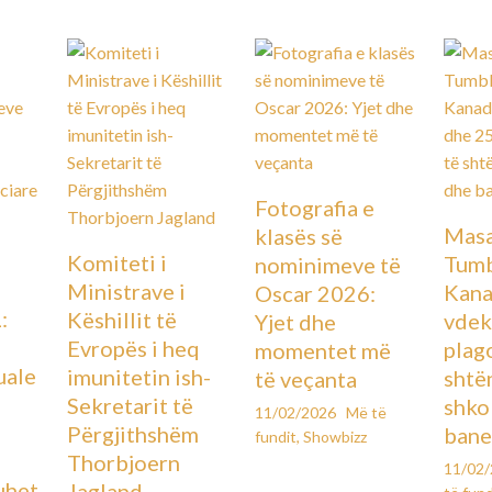
Fotografia e
Masa
klasës së
Komiteti i
Tumb
nominimeve të
Ministrave i
Kana
Oscar 2026:
:
Këshillit të
vdek
Yjet dhe
Evropës i heq
plag
momentet më
uale
imunitetin ish-
shtë
të veçanta
Sekretarit të
shko
11/02/2026
Më të
Përgjithshëm
bane
fundit
,
Showbizz
Thorbjoern
11/02
uhet
Jagland