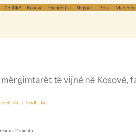
Politikë
Kosovë
Shëndetësi
Shqipëri
Botë
Maqedoni 
i mërgimtarët të vijnë në Kosovë, f
sovë
,
Më të fundit
By
leximit: 2 minuta