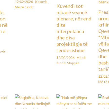
12/02/2026
Kosovë
,
Kuvendi sot
Më të fundit
Pres
le,
mbanë seancë
uron
lon
plenare, në rend
kriji
n në
dite
Qeve
n e
interpelanca
“Mbë
dhe disa
vëll
projektligje të
Qeve
rëndësishme
ovë
,
dhe
12/02/2026
Më të
bash
fundit
,
Shqipëri
tanë
12/02
Më të 