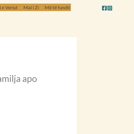
e Veriut
Mal i Zi
Më të fundit
amilja apo