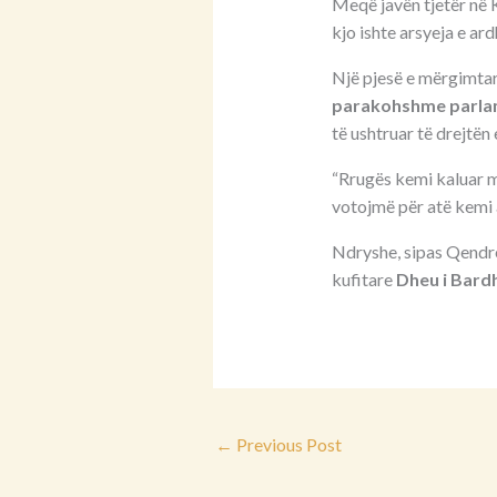
Meqë javën tjetër në
kjo ishte arsyeja e ar
Një pjesë e mërgimtar
parakohshme parla
të ushtruar të drejtën 
“Rrugës kemi kaluar m
votojmë për atë kemi 
Ndryshe, sipas Qendrë
kufitare
Dheu i Bard
←
Previous Post