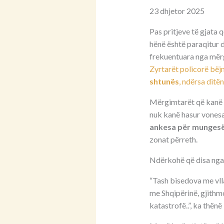
23 dhjetor 2025
Pas pritjeve të gjata 
hënë është paraqitur 
frekuentuara nga mërg
Zyrtarët policorë bëjn
shtunës
, ndërsa ditë
Mërgimtarët që kanë h
nuk kanë hasur vonesa 
ankesa për mungesë 
zonat përreth.
Ndërkohë që disa nga 
“Tash bisedova me vlla
me Shqipërinë, gjithm
katastrofë..”, ka thën