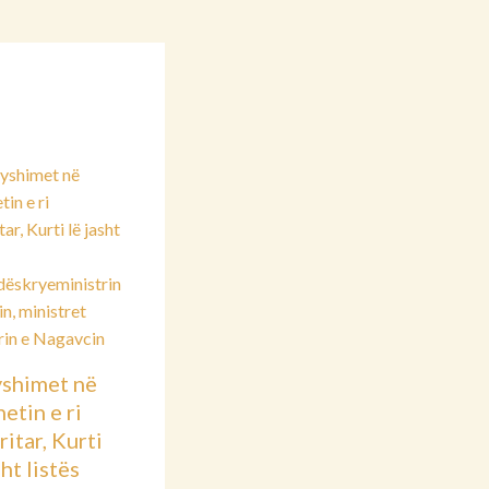
shimet në
etin e ri
itar, Kurti
sht listës