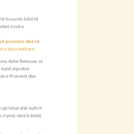
e të Kosovës këtë të
rohet si më e
së premtes dhe të
 e tjera kufitare.
ona, duke theksuar se
re kanë shprehur
nin e Prizrenit dhe
një fshat afër kufirit
k rrymë, dimrit është