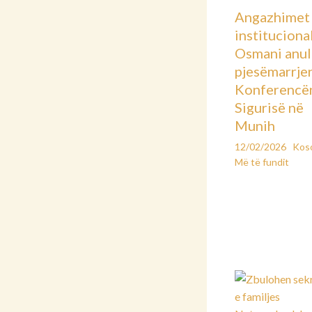
Angazhimet
instituciona
Osmani anu
pjesëmarrje
Konferencë
Sigurisë në
Munih
12/02/2026
Kos
Më të fundit