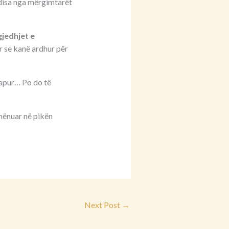
disa nga mërgimtarët
gjedhjet e
r se kanë ardhur për
hapur… Po do të
shënuar në pikën
Next Post
→