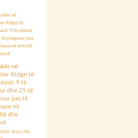
kër në
ler Ridge të
dasë: 9 të
ur dhe 25 të
osur pas të
nave në
llë dhe
së
/2026
Botë
,
Më