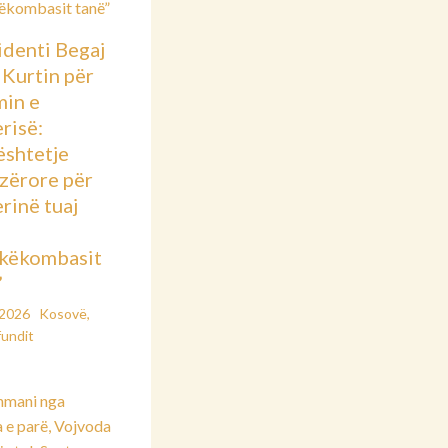
identi Begaj
 Kurtin për
min e
risë:
shtetje
azërore për
rinë tuaj
këkombasit
”
/2026
Kosovë
,
fundit