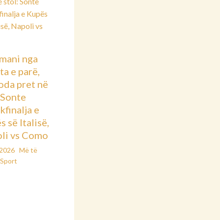
mani nga
ta e parë,
oda pret në
: Sonte
kfinalja e
 së Italisë,
li vs Como
/2026
Më të
Sport