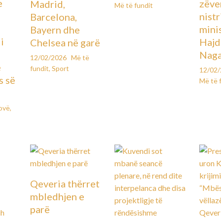
e
zëve
Madrid,
Më të fundit
ë
nistr
Barcelona,
mini
Bayern dhe
i
Hajd
Chelsea në garë
Naga
12/02/2026
Më të
e
fundit
,
Sport
12/02
s së
Më të 
ovë
,
Qeveria thërret
mbledhjen e
parë