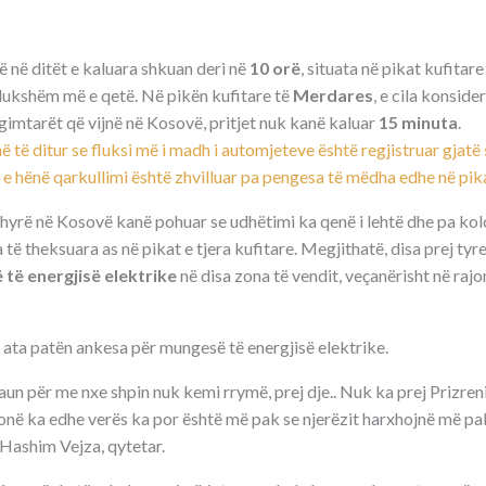
që në ditët e kaluara shkuan deri në
10 orë
, situata në pikat kufitar
dukshëm më e qetë. Në pikën kufitare të
Merdares
, e cila konside
imtarët që vijnë në Kosovë, pritjet nuk kanë kaluar
15 minuta
.
ë të ditur se fluksi më i madh i automjeteve është regjistruar gjatë
n e hënë qarkullimi është zhvilluar pa pengesa të mëdha edhe në pikat
yrë në Kosovë kanë pohuar se udhëtimi ka qenë i lehtë dhe pa kol
të theksuara as në pikat e tjera kufitare. Megjithatë, disa prej ty
të energjisë elektrike
në disa zona të vendit, veçanërisht në rajo
ata patën ankesa për mungesë të energjisë elektrike.
un për me nxe shpin nuk kemi rrymë, prej dje.. Nuk ka prej Prizreni 
onë ka edhe verës ka por është më pak se njerëzit harxhojnë më pa
ë Hashim Vejza, qytetar.