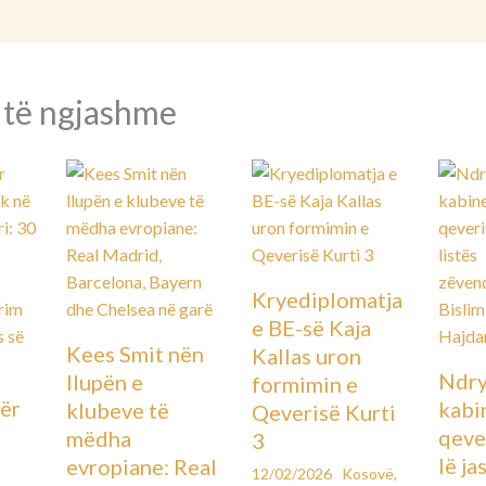
 të ngjashme
Kryediplomatja
e BE-së Kaja
Kees Smit nën
Kallas uron
Ndry
llupën e
formimin e
ër
kabin
klubeve të
Qeverisë Kurti
qever
mëdha
3
lë ja
evropiane: Real
12/02/2026
Kosovë
,