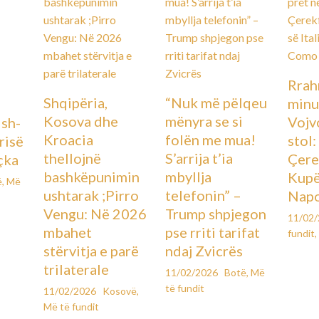
Rrah
Shqipëria,
“Nuk më pëlqeu
minu
Kosova dhe
mënyra se si
Vojv
Ish-
Kroacia
folën me mua!
stol
urisë
thellojnë
S’arrija t’ia
Çere
çka
bashkëpunimin
mbyllja
Kupës
ë
,
Më
ushtarak ;Pirro
telefonin” –
Napo
Vengu: Në 2026
Trump shpjegon
11/02
mbahet
pse rriti tarifat
fundit
,
stërvitja e parë
ndaj Zvicrës
trilaterale
11/02/2026
Botë
,
Më
të fundit
11/02/2026
Kosovë
,
Më të fundit