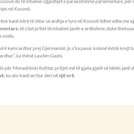
 Kosovë do të mbahen zgjedhjet e parakohshme parlamentare, për 
dhjes në Kosovë.
ëve kanë bërë të ditur se ardhja e tyre në Kosovë lidhet edhe me
z
mentare
, të cilat pritet të mbahen javën e ardhshme, duke theksua
e votës.
irë kemi ardhur prej Gjermanisë, jo s’ka pasur kolonë është krejt 
ardhur”, ka thënë Lavdim Gashi.
s për Menaxhimin Kufitar, pritjet më të gjata gjatë së hënës janë 
hë
, ku ato kanë arritur deri në
një orë
.