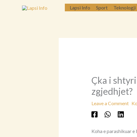
Skip
Lapsi Info
Sport
Teknologji
to
content
Çka i shtyr
zgjedhjet?
Leave a Comment
Ko
Koha e parashikuar e 