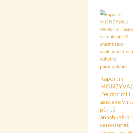
Raporti i
MONEYVAL
Përdorimi i
aseteve virt
për të
anashkaluar
sanksionet
financiare d