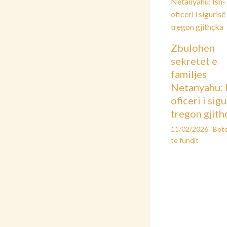
Zbulohen
sekretet e
familjes
Netanyahu: 
oficeri i sig
tregon gjith
11/02/2026
Bot
të fundit