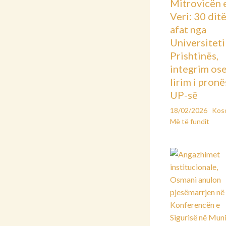
Mitrovicën 
Veri: 30 dit
afat nga
Universiteti 
Prishtinës,
integrim os
lirim i pronë
UP-së
18/02/2026
Kos
Më të fundit