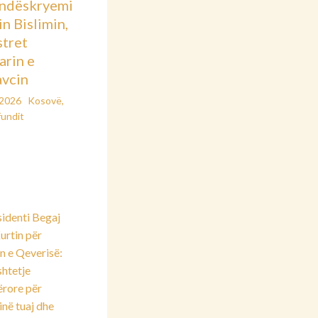
ndëskryemi
in Bislimin,
stret
arin e
vcin
/2026
Kosovë
,
fundit