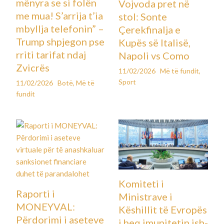
mënyra se si folën
Vojvoda pret në
me mua! S’arrija t’ia
stol: Sonte
mbyllja telefonin” –
Çerekfinalja e
Trump shpjegon pse
Kupës së Italisë,
rriti tarifat ndaj
Napoli vs Como
Zvicrës
11/02/2026
Më të fundit
,
Sport
11/02/2026
Botë
,
Më të
fundit
Komiteti i
Raporti i
Ministrave i
MONEYVAL:
Këshillit të Evropës
Përdorimi i aseteve
i heq imunitetin ish-