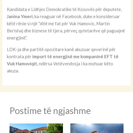
Kandidata e Lidhjes Demokratike të Kosovës për deputete,
Janina Ymeri
, ka reaguar në Facebook, duke e konsideruar
këtë rënie si një “ditë me fat për Vuk Hamovic, Martin
Berishaj dhe biznese të tjera, përveç qytetarëve që paguajnë
energjinë”.
LDK-ja dhe partitë opozitare kanë akuzuar qeverinë për
kontrata për
import të energjisë me kompaninë EFT të
Vuk Hamoviqit
, ndërsa Vetëvendosja i ka mohuar këto
akuza.
Postime të ngjashme