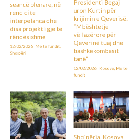
Presidenti Begaj
seancë plenare, në
uron Kurtin për
rend dite
krijimin e Qeverisë:
interpelanca dhe
“Mbështetje
disa projektligje të
vëllazërore për
rëndësishme
Qeverinë tuaj dhe
12/02/2026
Më të fundit
,
bashkëkombasit
Shqipëri
tanë”
12/02/2026
Kosovë
,
Më të
fundit
Shqipëria, Kosova