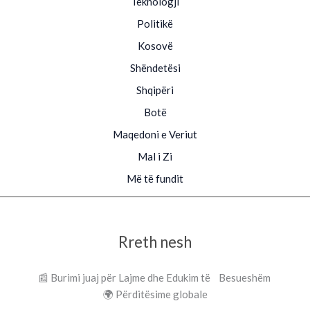
Teknologji
Politikë
Kosovë
Shëndetësi
Shqipëri
Botë
Maqedoni e Veriut
Mal i Zi
Më të fundit
Rreth nesh
📰 Burimi juaj për Lajme dhe Edukim të Besueshëm
🌍 Përditësime globale