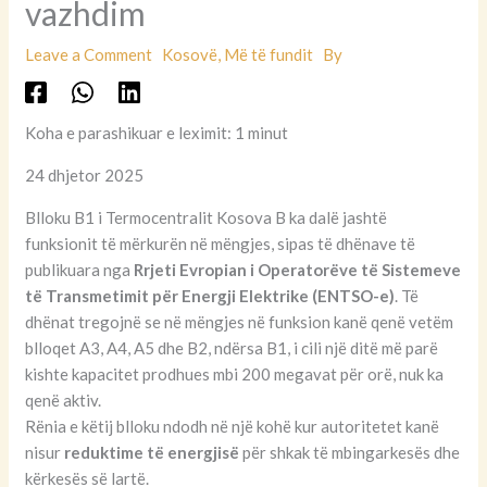
vazhdim
Leave a Comment
Kosovë
,
Më të fundit
By
Koha e parashikuar e leximit: 1 minut
24 dhjetor 2025
Blloku B1 i Termocentralit Kosova B ka dalë jashtë
funksionit të mërkurën në mëngjes, sipas të dhënave të
publikuara nga
Rrjeti Evropian i Operatorëve të Sistemeve
të Transmetimit për Energji Elektrike (ENTSO-e)
. Të
dhënat tregojnë se në mëngjes në funksion kanë qenë vetëm
blloqet A3, A4, A5 dhe B2, ndërsa B1, i cili një ditë më parë
kishte kapacitet prodhues mbi 200 megavat për orë, nuk ka
qenë aktiv.
Rënia e këtij blloku ndodh në një kohë kur autoritetet kanë
nisur
reduktime të energjisë
për shkak të mbingarkesës dhe
kërkesës së lartë.