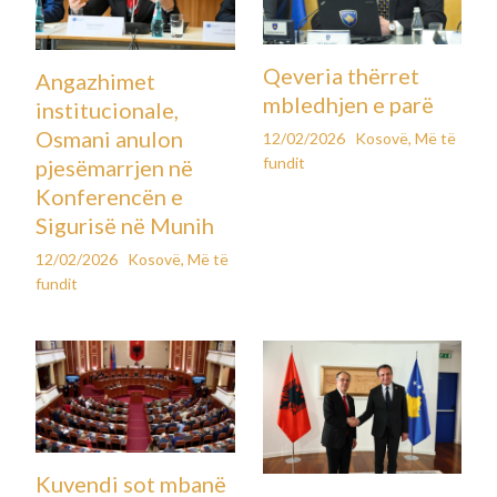
Qeveria thërret
Angazhimet
mbledhjen e parë
institucionale,
Osmani anulon
12/02/2026
Kosovë
,
Më të
fundit
pjesëmarrjen në
Konferencën e
Sigurisë në Munih
12/02/2026
Kosovë
,
Më të
fundit
Kuvendi sot mbanë