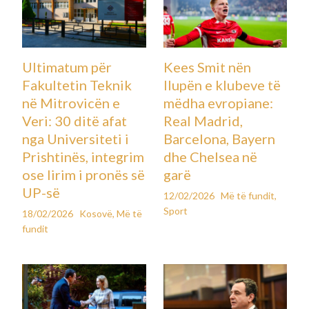
Ultimatum për
Kees Smit nën
Fakultetin Teknik
llupën e klubeve të
në Mitrovicën e
mëdha evropiane:
Veri: 30 ditë afat
Real Madrid,
nga Universiteti i
Barcelona, Bayern
Prishtinës, integrim
dhe Chelsea në
ose lirim i pronës së
garë
UP-së
12/02/2026
Më të fundit
,
Sport
18/02/2026
Kosovë
,
Më të
fundit