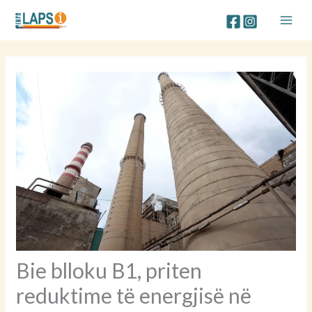
Skip
to
content
Bie blloku B1, priten
reduktime të energjisë në