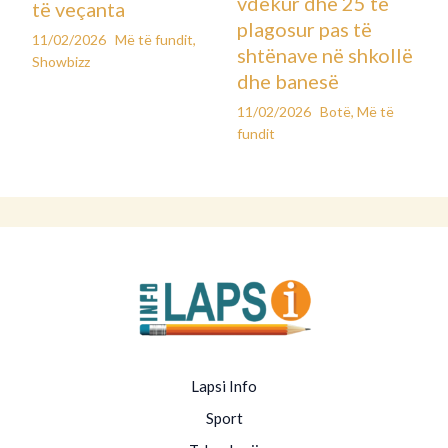
vdekur dhe 25 të
të veçanta
plagosur pas të
11/02/2026
Më të fundit
,
shtënave në shkollë
Showbizz
dhe banesë
11/02/2026
Botë
,
Më të
fundit
Lapsi Info
Sport