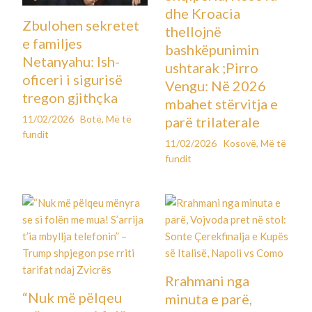
dhe Kroacia
Zbulohen sekretet
thellojnë
e familjes
bashkëpunimin
Netanyahu: Ish-
ushtarak ;Pirro
oficeri i sigurisë
Vengu: Në 2026
tregon gjithçka
mbahet stërvitja e
11/02/2026
Botë
,
Më të
parë trilaterale
fundit
11/02/2026
Kosovë
,
Më të
fundit
Rrahmani nga
“Nuk më pëlqeu
minuta e parë,