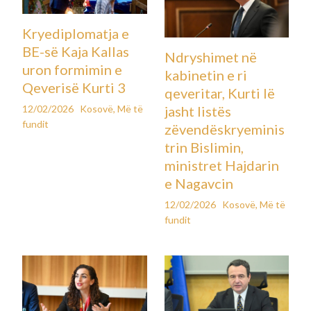
Kryediplomatja e
BE-së Kaja Kallas
Ndryshimet në
uron formimin e
kabinetin e ri
Qeverisë Kurti 3
qeveritar, Kurti lë
12/02/2026
Kosovë
,
Më të
jasht listës
fundit
zëvendëskryeminis
trin Bislimin,
ministret Hajdarin
e Nagavcin
12/02/2026
Kosovë
,
Më të
fundit