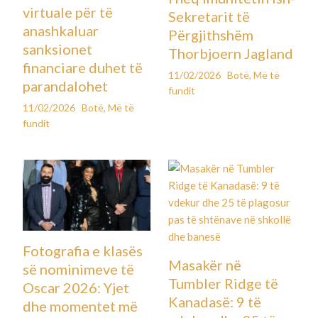
virtuale për të
Sekretarit të
anashkaluar
Përgjithshëm
sanksionet
Thorbjoern Jagland
financiare duhet të
11/02/2026
Botë
,
Më të
parandalohet
fundit
11/02/2026
Botë
,
Më të
fundit
Fotografia e klasës
Masakër në
së nominimeve të
Tumbler Ridge të
Oscar 2026: Yjet
Kanadasë: 9 të
dhe momentet më