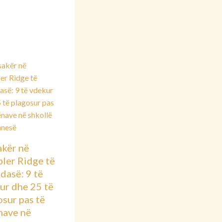
kër në
ler Ridge të
dasë: 9 të
ur dhe 25 të
osur pas të
nave në