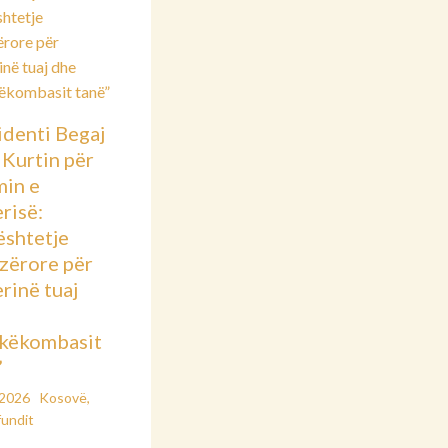
identi Begaj
 Kurtin për
min e
risë:
shtetje
azërore për
rinë tuaj
këkombasit
”
/2026
Kosovë
,
fundit