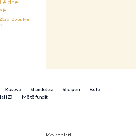
llë dhe
së
/2026
Botë
,
Më
it
Kosovë
Shëndetësi
Shqipëri
Botë
al i Zi
Më të fundit
Kontakti