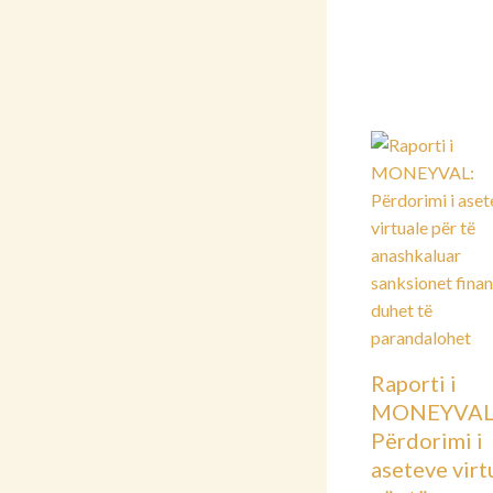
Raporti i
MONEYVAL
Përdorimi i
aseteve virt