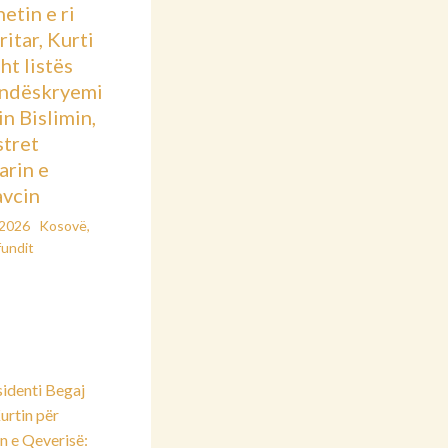
etin e ri
itar, Kurti
sht listës
ndëskryemi
in Bislimin,
stret
arin e
vcin
/2026
Kosovë
,
fundit