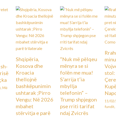
Rrah
Shqipëria,
“Nuk më pëlqeu
minu
Kosova dhe
mënyra se si
Vojv
Ish-
Kroacia
folën me mua!
stol
urisë
thellojnë
S’arrija t’ia
Çere
çka
bashkëpunimin
mbyllja
Kupës
ë
,
Më
ushtarak ;Pirro
telefonin” –
Napo
Vengu: Në 2026
Trump shpjegon
11/02
mbahet
pse rriti tarifat
fundit
,
stërvitja e parë
ndaj Zvicrës