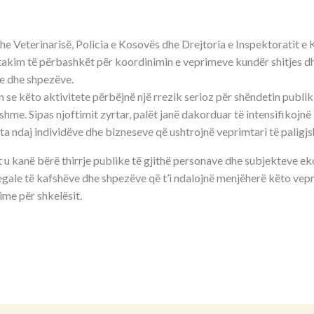
he Veterinarisë, Policia e Kosovës dhe Drejtoria e Inspektoratit e
 takim të përbashkët për koordinimin e veprimeve kundër shitjes dh
e dhe shpezëve.
n se këto aktivitete përbëjnë një rrezik serioz për shëndetin publi
hme. Sipas njoftimit zyrtar, palët janë dakorduar të intensifikojn
ta ndaj individëve dhe bizneseve që ushtrojnë veprimtari të paligj
et u kanë bërë thirrje publike të gjithë personave dhe subjekteve 
legale të kafshëve dhe shpezëve që t’i ndalojnë menjëherë këto vep
me për shkelësit.