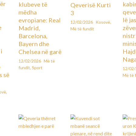
ër
kabin
klubeve të
Qeverisë Kurti
qever
mëdha
3
lë ja
evropiane: Real
12/02/2026
Kosovë
,
e
zëve
Madrid,
Më të fundit
ë
nistr
Barcelona,
mini
Bayern dhe
i
Hajd
Chelsea në garë
Naga
12/02/2026
Më të
e
fundit
,
Sport
12/02
s së
Më të 
ovë
,