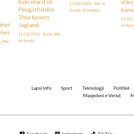
Sekretarit të
shko
11/02/2026
Më të
Përgjithshëm
bane
fundit
,
Showbizz
Thorbjoern
11/02
uhet
Jagland
të fund
ohet
11/02/2026
Botë
,
Më
të fundit
ë
,
Më
Lapsi Info
Sport
Teknologji
Politikë
Maqedoni e Veriut
M
Facebook
Instagram
TikTok