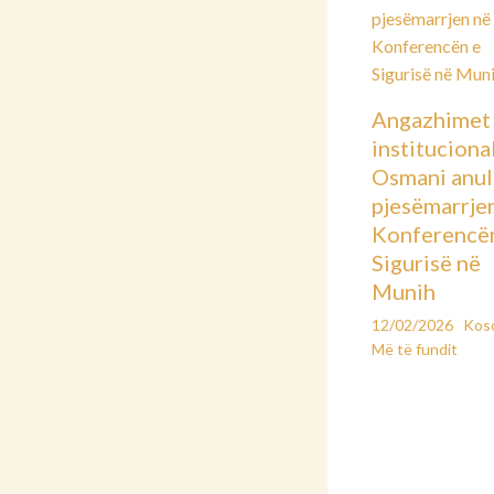
Angazhimet
instituciona
Osmani anu
pjesëmarrje
Konferencë
Sigurisë në
Munih
12/02/2026
Kos
Më të fundit