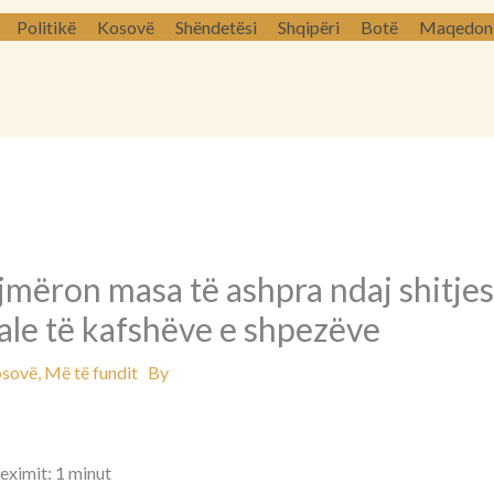
Politikë
Kosovë
Shëndetësi
Shqipëri
Botë
Maqedoni 
jmëron masa të ashpra ndaj shitje
gale të kafshëve e shpezëve
sovë
,
Më të fundit
By
eximit: 1 minut