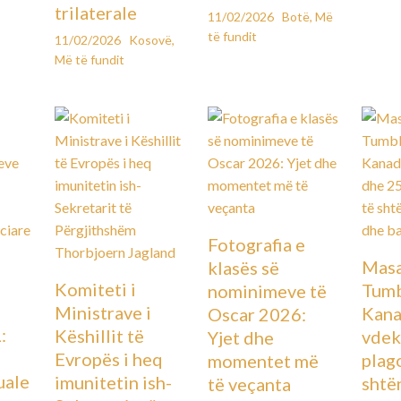
trilaterale
11/02/2026
Botë
,
Më
të fundit
11/02/2026
Kosovë
,
Më të fundit
Fotografia e
Masa
klasës së
Komiteti i
Tumb
nominimeve të
Ministrave i
Kana
Oscar 2026:
:
Këshillit të
vdek
Yjet dhe
Evropës i heq
plag
momentet më
uale
imunitetin ish-
shtë
të veçanta