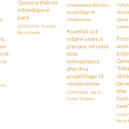
Qeveria thërret
mbledhjen e
parë
12/02/2026
Kosovë
,
Kuvendi sot
Më të fundit
Pres
le,
mbanë seancë
uron
lon
plenare, në rend
kriji
n në
dite
Qeve
n e
interpelanca
“Mbë
dhe disa
vëll
projektligje të
Qeve
rëndësishme
ovë
,
dhe
12/02/2026
Më të
bash
fundit
,
Shqipëri
tanë
12/02
Më të 