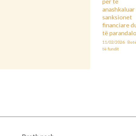
për të
anashkaluar
sanksionet
financiare d
të parandal
11/02/2026
Bot
të fundit