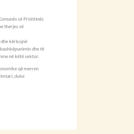
 Komunës së Prishtinës
e therjes së
k dhe kërkojnë
ë bashkëpunimin dhe të
shme në këtë sektor.
ekonomike që merren
rimtari, duke