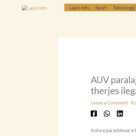
Skip
Lapsi Info
Sport
Teknologji
to
content
AUV parala
therjes ile
Leave a Comment
Ko
Koha e parashikuar e l