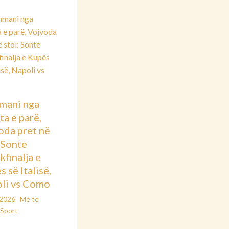
mani nga
ta e parë,
oda pret në
: Sonte
kfinalja e
 së Italisë,
li vs Como
/2026
Më të
Sport