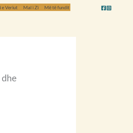
e Veriut
Mal i Zi
Më të fundit
s dhe