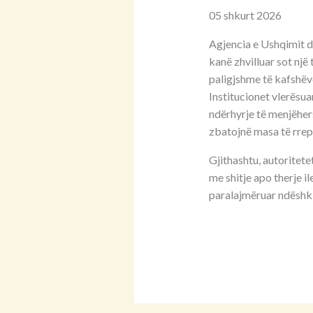
05 shkurt 2026
Agjencia e Ushqimit d
kanë zhvilluar sot një
paligjshme të kafshëv
Institucionet vlerësua
ndërhyrje të menjëhers
zbatojnë masa të rrep
Gjithashtu, autoritet
me shitje apo therje i
paralajmëruar ndëshki