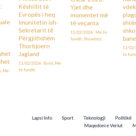
:
Këshillit të
vdek
Yjet dhe
Evropës i heq
plag
momentet më
uale
imunitetin ish-
shtë
të veçanta
Sekretarit të
shko
11/02/2026
Më të
Përgjithshëm
bane
fundit
,
Showbizz
Thorbjoern
11/02
uhet
Jagland
të fund
ohet
11/02/2026
Botë
,
Më
të fundit
ë
,
Më
Lapsi Info
Sport
Teknologji
Politikë
Maqedoni e Veriut
M