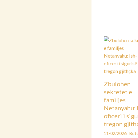
Zbulohen
sekretet e
familjes
Netanyahu: 
oficeri i sig
tregon gjith
11/02/2026
Bot