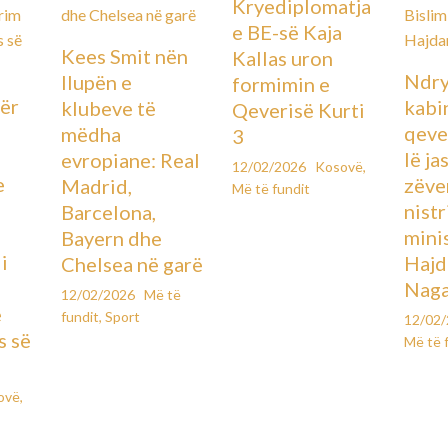
Kryediplomatja
e BE-së Kaja
Kees Smit nën
Kallas uron
Ndry
llupën e
formimin e
ër
kabin
klubeve të
Qeverisë Kurti
qever
mëdha
3
lë ja
evropiane: Real
12/02/2026
Kosovë
,
e
zëve
Madrid,
Më të fundit
ë
nistr
Barcelona,
mini
Bayern dhe
i
Hajd
Chelsea në garë
Naga
12/02/2026
Më të
e
fundit
,
Sport
12/02
s së
Më të 
ovë
,