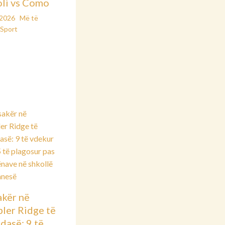
li vs Como
/2026
Më të
Sport
kër në
ler Ridge të
dasë: 9 të