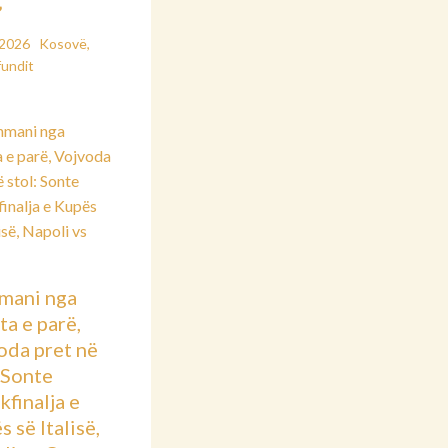
”
/2026
Kosovë
,
fundit
mani nga
ta e parë,
oda pret në
: Sonte
kfinalja e
 së Italisë,