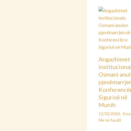
Angazhimet
instituciona
Osmani anu
pjesëmarrje
Konferencë
Sigurisë në
Munih
12/02/2026
Kos
Më të fundit