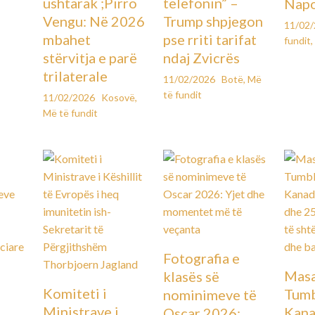
ushtarak ;Pirro
telefonin” –
Napo
Vengu: Në 2026
Trump shpjegon
11/02
mbahet
pse rriti tarifat
fundit
,
stërvitja e parë
ndaj Zvicrës
trilaterale
11/02/2026
Botë
,
Më
të fundit
11/02/2026
Kosovë
,
Më të fundit
Fotografia e
Masa
klasës së
Komiteti i
Tumb
nominimeve të
Ministrave i
Kana
Oscar 2026: