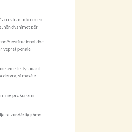
të arrestuar mbrëmjen
s, nën dyshimet për
t ndërinstitucional dhe
ër veprat penale
anesën e të dyshuarit
 detyra, si masë e
nim me prokurorin
lje të kundërligjshme