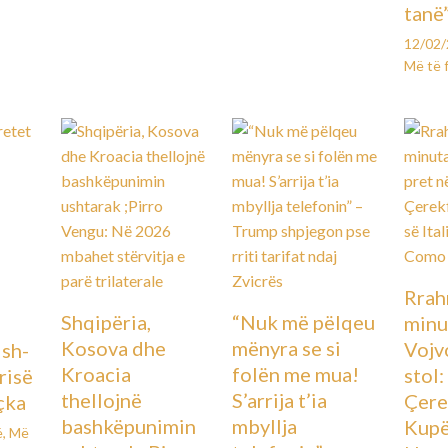
tanë
12/02
Më të 
Rrah
Shqipëria,
“Nuk më pëlqeu
minu
Kosova dhe
mënyra se si
Vojv
Ish-
Kroacia
folën me mua!
stol
urisë
thellojnë
S’arrija t’ia
Çere
çka
bashkëpunimin
mbyllja
Kupës
ë
,
Më