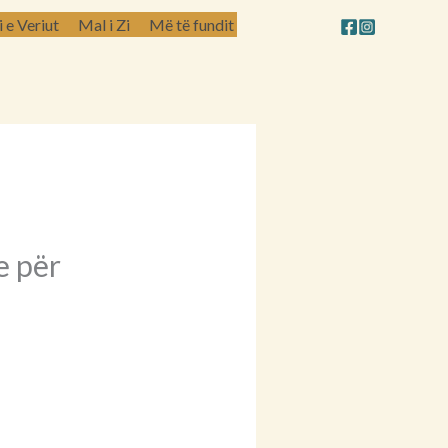
e Veriut
Mal i Zi
Më të fundit
e për