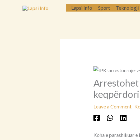
Skip
Lapsi Info
Sport
Teknologji
to
content
Arrestohet 
keqpërdori
Leave a Comment
Ko
Koha e parashikuar e 