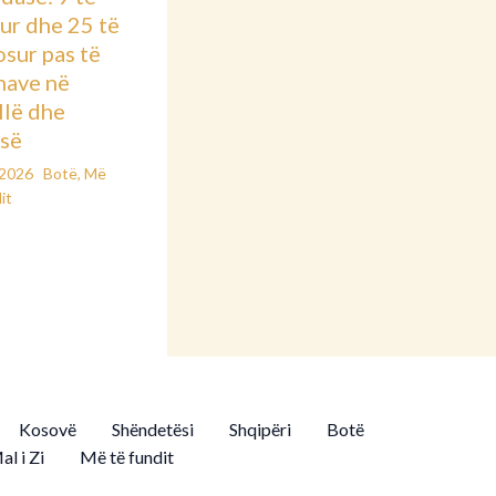
ur dhe 25 të
osur pas të
nave në
llë dhe
së
/2026
Botë
,
Më
it
Kosovë
Shëndetësi
Shqipëri
Botë
al i Zi
Më të fundit