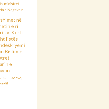
shimet në
etin e ri
itar, Kurti
sht listës
ndëskryemi
in Bislimin,
stret
arin e
vcin
/2026
Kosovë
,
fundit