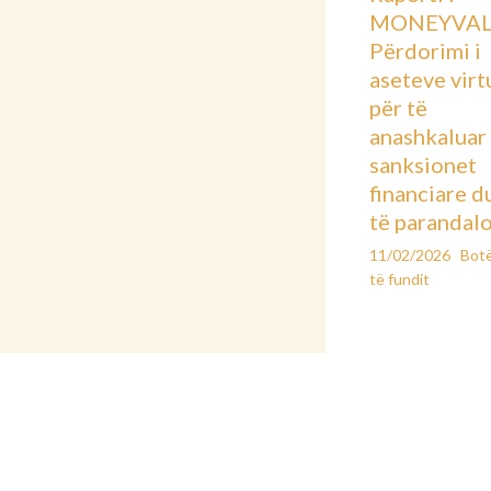
MONEYVAL
Përdorimi i
aseteve virt
për të
anashkaluar
sanksionet
financiare d
të parandal
11/02/2026
Bot
të fundit