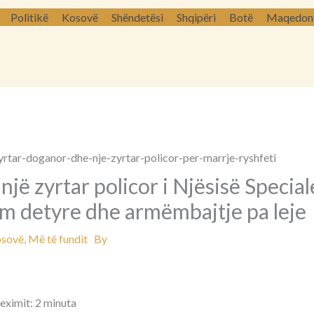
Politikë
Kosovë
Shëndetësi
Shqipëri
Botë
Maqedoni 
një zyrtar policor i Njësisë Special
m detyre dhe armëmbajtje pa leje
sovë
,
Më të fundit
By
leximit: 2 minuta