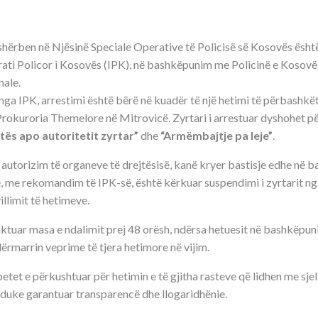
 shërben në Njësinë Speciale Operative të Policisë së Kosovës ësh
rati Policor i Kosovës (IPK), në bashkëpunim me Policinë e Kosovë
nale.
 nga IPK, arrestimi është bërë në kuadër të një hetimi të përbashkë
Prokuroria Themelore në Mitrovicë. Zyrtari i arrestuar dyshohet p
tës apo autoritetit zyrtar”
dhe
“Armëmbajtje pa leje”
.
autorizim të organeve të drejtësisë, kanë kryer bastisje edhe në b
, me rekomandim të IPK-së, është kërkuar suspendimi i zyrtarit nga
llimit të hetimeve.
caktuar masa e ndalimit prej 48 orësh, ndërsa hetuesit në bashkëpu
dërmarrin veprime të tjera hetimore në vijim.
tet e përkushtuar për hetimin e të gjitha rasteve që lidhen me sjel
, duke garantuar transparencë dhe llogaridhënie.