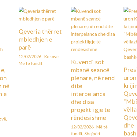
Qeveria thërret
mbledhjen e
parë
12/02/2026
Kosovë
,
Kuvendi sot
Më të fundit
Pres
le,
mbanë seancë
uron
lon
plenare, në rend
kriji
n në
dite
Qeve
n e
interpelanca
“Mbë
dhe disa
vëll
projektligje të
Qeve
rëndësishme
ovë
,
dhe
12/02/2026
Më të
bash
fundit
,
Shqipëri