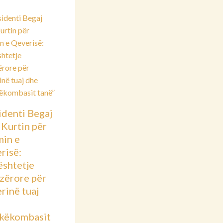
identi Begaj
 Kurtin për
min e
risë:
shtetje
azërore për
rinë tuaj
këkombasit