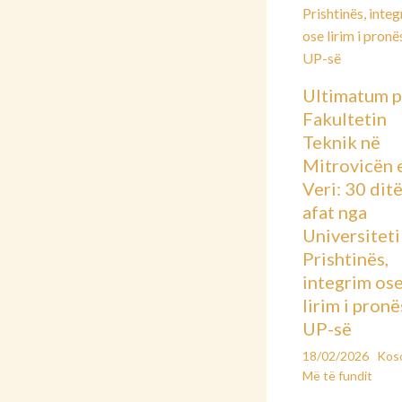
Ultimatum p
Fakultetin
Teknik në
Mitrovicën 
Veri: 30 dit
afat nga
Universiteti 
Prishtinës,
integrim os
lirim i pronë
UP-së
18/02/2026
Kos
Më të fundit