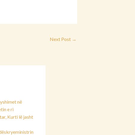
Next Post
→