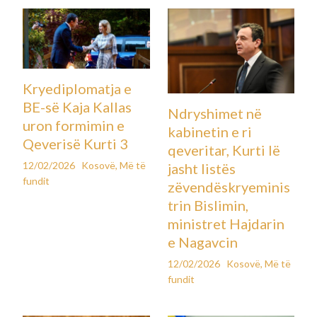
Kryediplomatja e
BE-së Kaja Kallas
Ndryshimet në
uron formimin e
kabinetin e ri
Qeverisë Kurti 3
qeveritar, Kurti lë
12/02/2026
Kosovë
,
Më të
jasht listës
fundit
zëvendëskryeminis
trin Bislimin,
ministret Hajdarin
e Nagavcin
12/02/2026
Kosovë
,
Më të
fundit