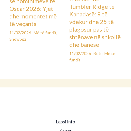
së nominimeve të
Tumbler Ridge të
Oscar 2026: Yjet
Kanadasë: 9 të
dhe momentet më
vdekur dhe 25 të
të veçanta
plagosur pas të
11/02/2026
Më të fundit
,
shtënave në shkollë
Showbizz
dhe banesë
11/02/2026
Botë
,
Më të
fundit
Lapsi Info
Sport