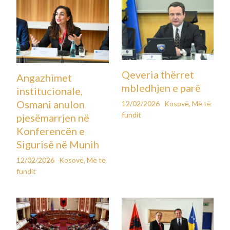
Qeveria thërret
Angazhimet
mbledhjen e parë
institucionale,
Osmani anulon
12/02/2026
Kosovë
,
Më të
fundit
pjesëmarrjen në
Konferencën e
Sigurisë në Munih
12/02/2026
Kosovë
,
Më të
fundit