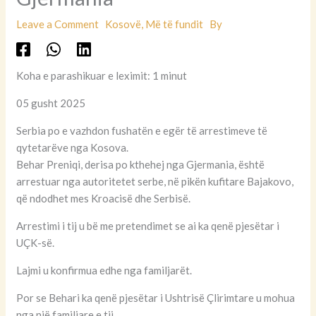
Leave a Comment
Kosovë
,
Më të fundit
By
Koha e parashikuar e leximit: 1 minut
05 gusht 2025
Serbia po e vazhdon fushatën e egër të arrestimeve të
qytetarëve nga Kosova.
Behar Preniqi, derisa po kthehej nga Gjermania, është
arrestuar nga autoritetet serbe, në pikën kufitare Bajakovo,
që ndodhet mes Kroacisë dhe Serbisë.
Arrestimi i tij u bë me pretendimet se ai ka qenë pjesëtar i
UÇK-së.
Lajmi u konfirmua edhe nga familjarët.
Por se Behari ka qenë pjesëtar i Ushtrisë Çlirimtare u mohua
nga një familjare e tij.