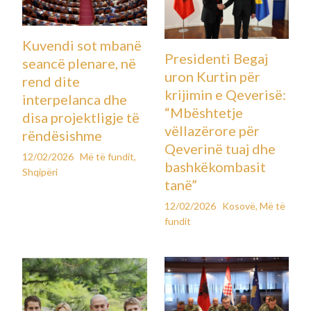
Kuvendi sot mbanë
Presidenti Begaj
seancë plenare, në
uron Kurtin për
rend dite
krijimin e Qeverisë:
interpelanca dhe
“Mbështetje
disa projektligje të
vëllazërore për
rëndësishme
Qeverinë tuaj dhe
12/02/2026
Më të fundit
,
bashkëkombasit
Shqipëri
tanë”
12/02/2026
Kosovë
,
Më të
fundit