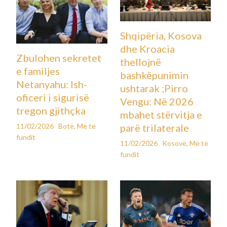
Shqipëria, Kosova
dhe Kroacia
Zbulohen sekretet
thellojnë
e familjes
bashkëpunimin
Netanyahu: Ish-
ushtarak ;Pirro
oficeri i sigurisë
Vengu: Në 2026
tregon gjithçka
mbahet stërvitja e
11/02/2026
Botë
,
Më të
parë trilaterale
fundit
11/02/2026
Kosovë
,
Më të
fundit