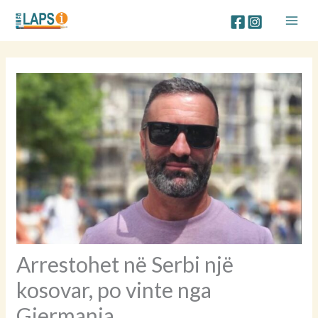
Skip
to
content
Arrestohet në Serbi një
kosovar, po vinte nga
Gjermania