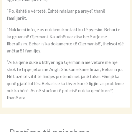
“Po, është e vërtetë. Është ndaluar pa arsye”, thanë
familjarët.
“Nuk kemi info, e as nuk kemi kontakt ku të pyesim. Behari e
ka gruan në Gjermani. Ka udhëtuar disa herë atje me
liberalizim. Behari s’ka dokumente të Gjermanisë”, theksoi një
anëtarë i familjes.
“Ai ka qenë duke u kthyer nga Gjermania me veturë me një
shok të tij që jeton në Angli. Shokun e kanë liruar, Beharin jo.
Në bazë të vitit të lindjes pretendimet janë false. Fëmijë ka
qenë gjatë luftës. Behari se ka thyer kurrë ligjin, as probleme
nuk ka bërë. As në stacion të policisë nuk ka qenë kurrë”,
thanë ata .