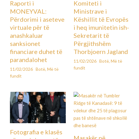
Raporti i
Komiteti i
MONEYVAL:
Ministrave i
Përdorimi i aseteve
Këshillit të Evropës
virtuale për të
i heq imunitetin ish-
anashkaluar
Sekretarit të
sanksionet
Përgjithshëm
financiare duhet të
Thorbjoern Jagland
parandalohet
11/02/2026
Botë
,
Më të
fundit
11/02/2026
Botë
,
Më të
fundit
Fotografia e klasës
Masakër në