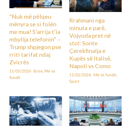
“Nuk më pëlqeu
Rrahmani nga
mënyra se si folën
minuta e parë,
me mua! S’arrija t’ia
Vojvoda pret në
mbyllja telefonin” –
stol: Sonte
Trump shpjegon pse
Çerekfinalja e
rriti tarifat ndaj
Kupës së Italisë,
Zvicrës
Napoli vs Como
11/02/2026
Botë
,
Më të
11/02/2026
Më të fundit
,
fundit
Sport