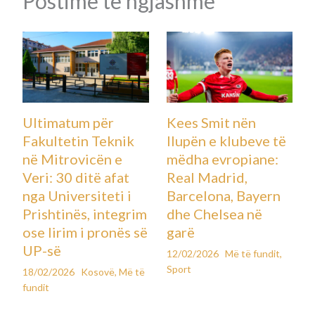
Postime të ngjashme
Ultimatum për
Kees Smit nën
Fakultetin Teknik
llupën e klubeve të
në Mitrovicën e
mëdha evropiane:
Veri: 30 ditë afat
Real Madrid,
nga Universiteti i
Barcelona, Bayern
Prishtinës, integrim
dhe Chelsea në
ose lirim i pronës së
garë
UP-së
12/02/2026
Më të fundit
,
Sport
18/02/2026
Kosovë
,
Më të
fundit