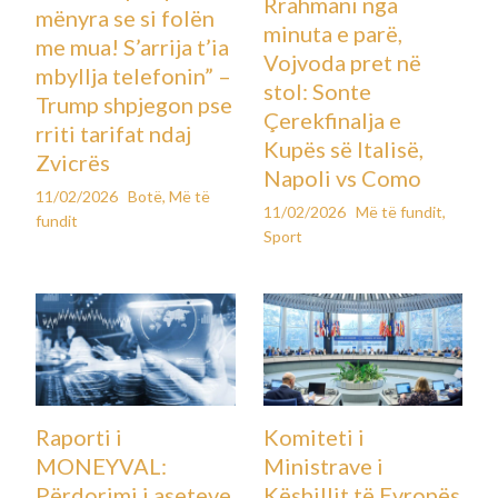
Rrahmani nga
mënyra se si folën
minuta e parë,
me mua! S’arrija t’ia
Vojvoda pret në
mbyllja telefonin” –
stol: Sonte
Trump shpjegon pse
Çerekfinalja e
rriti tarifat ndaj
Kupës së Italisë,
Zvicrës
Napoli vs Como
11/02/2026
Botë
,
Më të
11/02/2026
Më të fundit
,
fundit
Sport
Raporti i
Komiteti i
MONEYVAL:
Ministrave i
Përdorimi i aseteve
Këshillit të Evropës