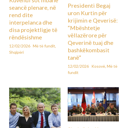
Kuvendi sot mbanë
Presidenti Begaj
seancë plenare, në
uron Kurtin për
rend dite
krijimin e Qeverisë:
interpelanca dhe
“Mbështetje
disa projektligje të
vëllazërore për
rëndësishme
Qeverinë tuaj dhe
12/02/2026
Më të fundit
,
bashkëkombasit
Shqipëri
tanë”
12/02/2026
Kosovë
,
Më të
fundit