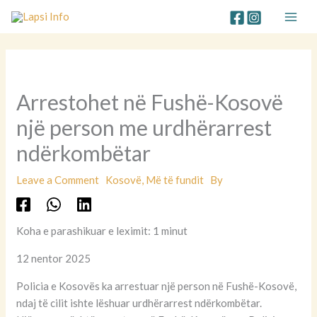
Skip
to
content
Arrestohet në Fushë-Kosovë
një person me urdhërarrest
ndërkombëtar
Leave a Comment
Kosovë
,
Më të fundit
By
Koha e parashikuar e leximit: 1 minut
12 nentor 2025
Policia e Kosovës ka arrestuar një person në Fushë-Kosovë,
ndaj të cilit ishte lëshuar urdhërarrest ndërkombëtar.