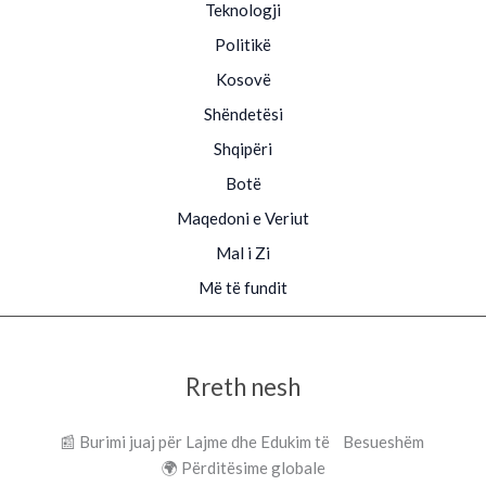
Teknologji
Politikë
Kosovë
Shëndetësi
Shqipëri
Botë
Maqedoni e Veriut
Mal i Zi
Më të fundit
Rreth nesh
📰 Burimi juaj për Lajme dhe Edukim të Besueshëm
🌍 Përditësime globale