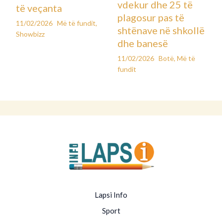
vdekur dhe 25 të
të veçanta
plagosur pas të
11/02/2026
Më të fundit
,
shtënave në shkollë
Showbizz
dhe banesë
11/02/2026
Botë
,
Më të
fundit
Lapsi Info
Sport