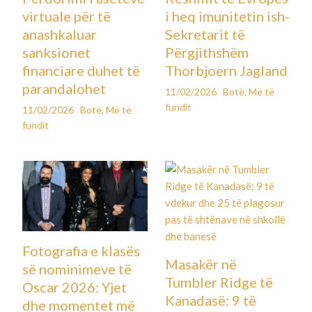
virtuale për të
i heq imunitetin ish-
anashkaluar
Sekretarit të
sanksionet
Përgjithshëm
financiare duhet të
Thorbjoern Jagland
parandalohet
11/02/2026
Botë
,
Më të
fundit
11/02/2026
Botë
,
Më të
fundit
Fotografia e klasës
Masakër në
së nominimeve të
Tumbler Ridge të
Oscar 2026: Yjet
Kanadasë: 9 të
dhe momentet më