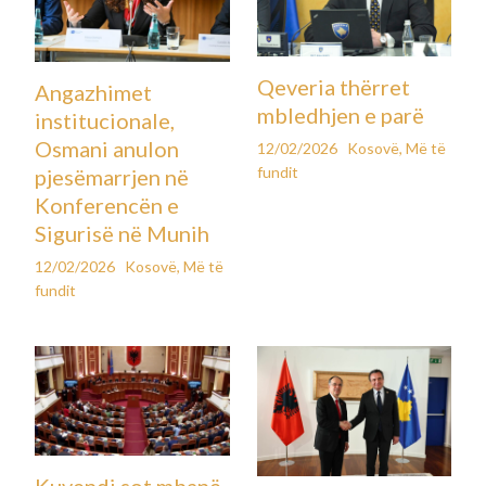
Qeveria thërret
Angazhimet
mbledhjen e parë
institucionale,
Osmani anulon
12/02/2026
Kosovë
,
Më të
fundit
pjesëmarrjen në
Konferencën e
Sigurisë në Munih
12/02/2026
Kosovë
,
Më të
fundit