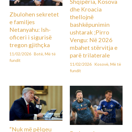
Shqipëria, Kosova
dhe Kroacia
Zbulohen sekretet
thellojnë
e familjes
bashkëpunimin
Netanyahu: Ish-
ushtarak ;Pirro
oficeri i sigurisë
Vengu: Në 2026
tregon gjithçka
mbahet stërvitja e
11/02/2026
Botë
,
Më të
parë trilaterale
fundit
11/02/2026
Kosovë
,
Më të
fundit
“Nuk më pëlqeu