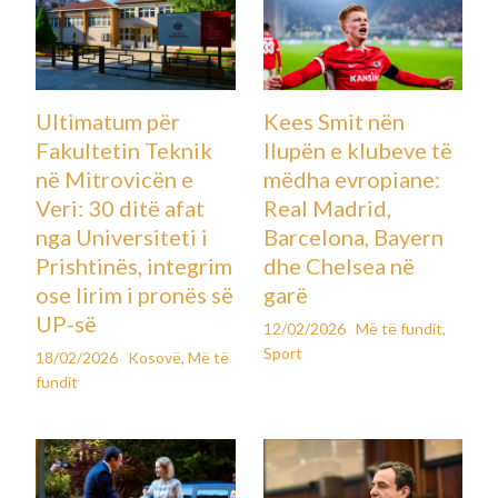
Ultimatum për
Kees Smit nën
Fakultetin Teknik
llupën e klubeve të
në Mitrovicën e
mëdha evropiane:
Veri: 30 ditë afat
Real Madrid,
nga Universiteti i
Barcelona, Bayern
Prishtinës, integrim
dhe Chelsea në
ose lirim i pronës së
garë
UP-së
12/02/2026
Më të fundit
,
Sport
18/02/2026
Kosovë
,
Më të
fundit