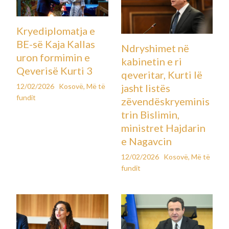
Kryediplomatja e
BE-së Kaja Kallas
Ndryshimet në
uron formimin e
kabinetin e ri
Qeverisë Kurti 3
qeveritar, Kurti lë
12/02/2026
Kosovë
,
Më të
jasht listës
fundit
zëvendëskryeminis
trin Bislimin,
ministret Hajdarin
e Nagavcin
12/02/2026
Kosovë
,
Më të
fundit