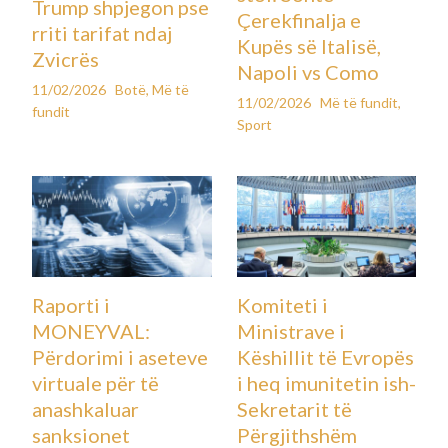
Trump shpjegon pse
Çerekfinalja e
rriti tarifat ndaj
Kupës së Italisë,
Zvicrës
Napoli vs Como
11/02/2026
Botë
,
Më të
11/02/2026
Më të fundit
,
fundit
Sport
Raporti i
Komiteti i
MONEYVAL:
Ministrave i
Përdorimi i aseteve
Këshillit të Evropës
virtuale për të
i heq imunitetin ish-
anashkaluar
Sekretarit të
sanksionet
Përgjithshëm