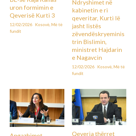
Ndryshimet në
uron formimin e
kabinetin e ri
Qeverisë Kurti 3
qeveritar, Kurti lë
12/02/2026
Kosovë
,
Më të
jasht listës
fundit
zëvendëskryeminis
trin Bislimin,
ministret Hajdarin
e Nagavcin
12/02/2026
Kosovë
,
Më të
fundit
Qeveria thërret
Angazhimet