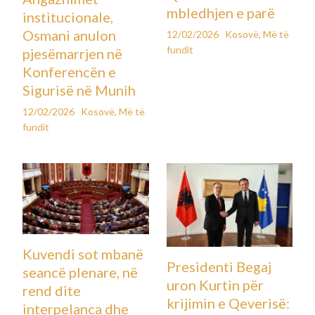
mbledhjen e parë
institucionale,
Osmani anulon
12/02/2026
Kosovë
,
Më të
fundit
pjesëmarrjen në
Konferencën e
Sigurisë në Munih
12/02/2026
Kosovë
,
Më të
fundit
Kuvendi sot mbanë
Presidenti Begaj
seancë plenare, në
uron Kurtin për
rend dite
krijimin e Qeverisë:
interpelanca dhe