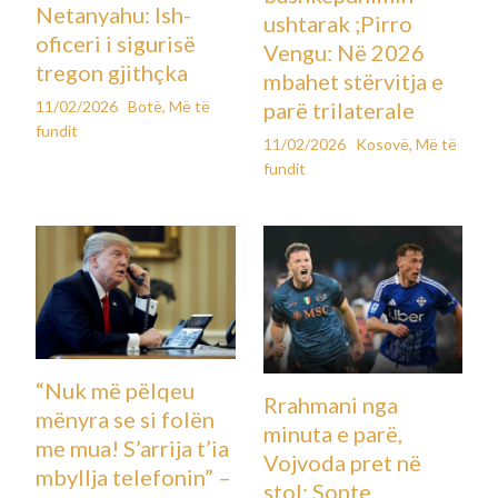
Netanyahu: Ish-
ushtarak ;Pirro
oficeri i sigurisë
Vengu: Në 2026
tregon gjithçka
mbahet stërvitja e
11/02/2026
Botë
,
Më të
parë trilaterale
fundit
11/02/2026
Kosovë
,
Më të
fundit
“Nuk më pëlqeu
Rrahmani nga
mënyra se si folën
minuta e parë,
me mua! S’arrija t’ia
Vojvoda pret në
mbyllja telefonin” –
stol: Sonte