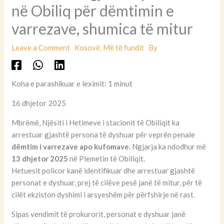
në Obiliq për dëmtimin e
varrezave, shumica të mitur
Leave a Comment
Kosovë
,
Më të fundit
By
Koha e parashikuar e leximit: 1 minut
16 dhjetor 2025
Mbrëmë, Njësiti i Hetimeve i stacionit të Obiliqit ka
arrestuar gjashtë persona të dyshuar për veprën penale
dëmtim i varrezave apo kufomave
. Ngjarja ka ndodhur më
13 dhjetor 2025
në Plemetin të Obiliqit.
Hetuesit policor kanë identifikuar dhe arrestuar gjashtë
personat e dyshuar, prej të cilëve pesë janë të mitur, për të
cilët ekziston dyshimi i arsyeshëm për përfshirje në rast.
Sipas vendimit të prokurorit, personat e dyshuar janë