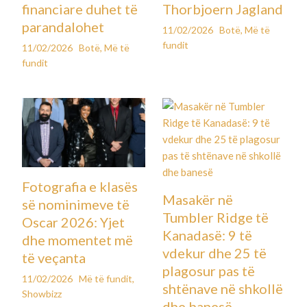
financiare duhet të
Thorbjoern Jagland
parandalohet
11/02/2026
Botë
,
Më të
fundit
11/02/2026
Botë
,
Më të
fundit
Fotografia e klasës
Masakër në
së nominimeve të
Tumbler Ridge të
Oscar 2026: Yjet
Kanadasë: 9 të
dhe momentet më
vdekur dhe 25 të
të veçanta
plagosur pas të
11/02/2026
Më të fundit
,
shtënave në shkollë
Showbizz
dhe banesë