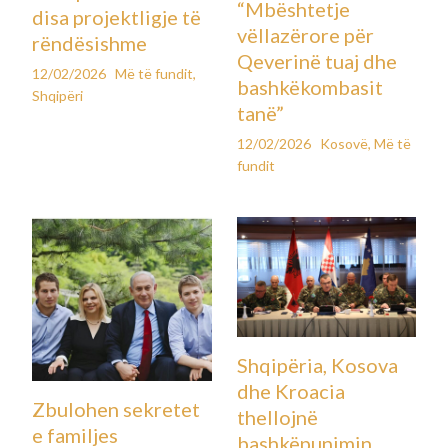
“Mbështetje
disa projektligje të
vëllazërore për
rëndësishme
Qeverinë tuaj dhe
12/02/2026
Më të fundit
,
bashkëkombasit
Shqipëri
tanë”
12/02/2026
Kosovë
,
Më të
fundit
Shqipëria, Kosova
dhe Kroacia
Zbulohen sekretet
thellojnë
e familjes
bashkëpunimin