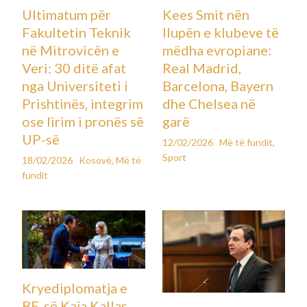
Ultimatum për
Kees Smit nën
Fakultetin Teknik
llupën e klubeve të
në Mitrovicën e
mëdha evropiane:
Veri: 30 ditë afat
Real Madrid,
nga Universiteti i
Barcelona, Bayern
Prishtinës, integrim
dhe Chelsea në
ose lirim i pronës së
garë
UP-së
12/02/2026
Më të fundit
,
Sport
18/02/2026
Kosovë
,
Më të
fundit
Kryediplomatja e
BE-së Kaja Kallas