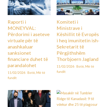
Raporti i
Komiteti i
MONEYVAL:
Ministrave i
Përdorimi i aseteve
Këshillit të Evropës
virtuale për të
i heq imunitetin ish-
anashkaluar
Sekretarit të
sanksionet
Përgjithshëm
financiare duhet të
Thorbjoern Jagland
parandalohet
11/02/2026
Botë
,
Më të
fundit
11/02/2026
Botë
,
Më të
fundit