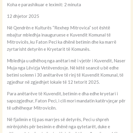
Koha e parashikuar e leximit: 2 minuta
12 dhjetor 2025
Në Qendrën e Kulturës “Rexhep Mitrovica” sot është
mbajtur mbledhja inauguruese e Kuvendit Komunal të
Mitrovicës, ku Faton Peci ka dhënë betimin dhe ka marrë
zyrtarisht detyrën e Kryetarit të Komunës.
Mbledhja u udhëhoq nga anëtari më i vjetër i Kuvendit, Naser
Muja nga Lëvizja Vetëvendosje. Në këtë seancë u bë edhe
betimi solemn i 30 anëtarëve të rinj të Kuvendit Komunal, të
zgjedhur në zgjedhjet lokale të 12 tetorit 2025.
Para anëtarëve të Kuvendit, betimin e dha edhe kryetari i
sapozgjedhur, Faton Peci, i cili mori mandatin katërvjeçar për
të udhëhequr Mitrovicën.
Në fjalimin e tij pas marrjes së detyrës, Peci u shpreh
mirënjohës për besimin e dhënë nga qytetarët, duke e