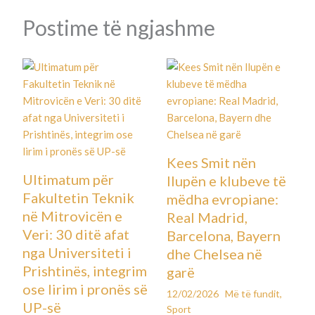
Postime të ngjashme
Kees Smit nën
Ultimatum për
llupën e klubeve të
Fakultetin Teknik
mëdha evropiane:
në Mitrovicën e
Real Madrid,
Veri: 30 ditë afat
Barcelona, Bayern
nga Universiteti i
dhe Chelsea në
Prishtinës, integrim
garë
ose lirim i pronës së
12/02/2026
Më të fundit
,
UP-së
Sport