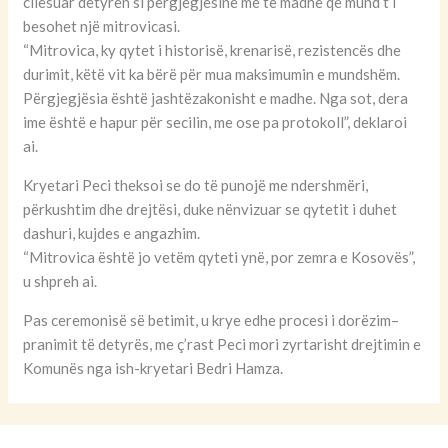
cilësuar detyrën si përgjegjësinë më të madhe që mund t’i
besohet një mitrovicasi.
“Mitrovica, ky qytet i historisë, krenarisë, rezistencës dhe
durimit, këtë vit ka bërë për mua maksimumin e mundshëm.
Përgjegjësia është jashtëzakonisht e madhe. Nga sot, dera
ime është e hapur për secilin, me ose pa protokoll”, deklaroi
ai.
Kryetari Peci theksoi se do të punojë me ndershmëri,
përkushtim dhe drejtësi, duke nënvizuar se qytetit i duhet
dashuri, kujdes e angazhim.
“Mitrovica është jo vetëm qyteti ynë, por zemra e Kosovës”,
u shpreh ai.
Pas ceremonisë së betimit, u krye edhe procesi i dorëzim–
pranimit të detyrës, me ç’rast Peci mori zyrtarisht drejtimin e
Komunës nga ish-kryetari Bedri Hamza.