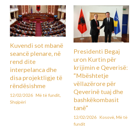
Kuvendi sot mbanë
Presidenti Begaj
seancë plenare, në
uron Kurtin për
rend dite
krijimin e Qeverisë:
interpelanca dhe
“Mbështetje
disa projektligje të
vëllazërore për
rëndësishme
Qeverinë tuaj dhe
12/02/2026
Më të fundit
,
bashkëkombasit
Shqipëri
tanë”
12/02/2026
Kosovë
,
Më të
fundit