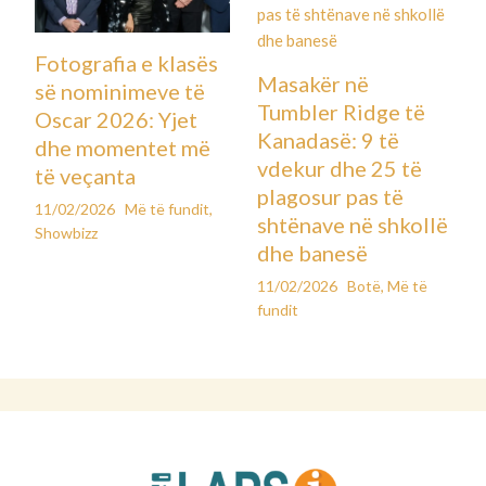
Fotografia e klasës
Masakër në
së nominimeve të
Tumbler Ridge të
Oscar 2026: Yjet
Kanadasë: 9 të
dhe momentet më
vdekur dhe 25 të
të veçanta
plagosur pas të
11/02/2026
Më të fundit
,
shtënave në shkollë
Showbizz
dhe banesë
11/02/2026
Botë
,
Më të
fundit