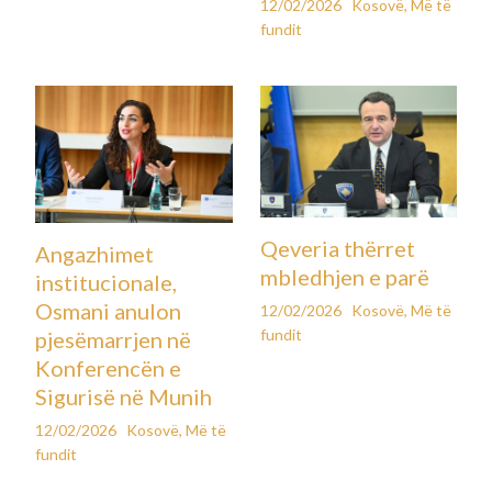
12/02/2026
Kosovë
,
Më të
fundit
Qeveria thërret
Angazhimet
mbledhjen e parë
institucionale,
Osmani anulon
12/02/2026
Kosovë
,
Më të
fundit
pjesëmarrjen në
Konferencën e
Sigurisë në Munih
12/02/2026
Kosovë
,
Më të
fundit