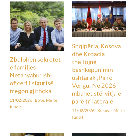
Shqipëria, Kosova
dhe Kroacia
Zbulohen sekretet
thellojnë
e familjes
bashkëpunimin
Netanyahu: Ish-
ushtarak ;Pirro
oficeri i sigurisë
Vengu: Në 2026
tregon gjithçka
mbahet stërvitja e
11/02/2026
Botë
,
Më të
parë trilaterale
fundit
11/02/2026
Kosovë
,
Më të
fundit