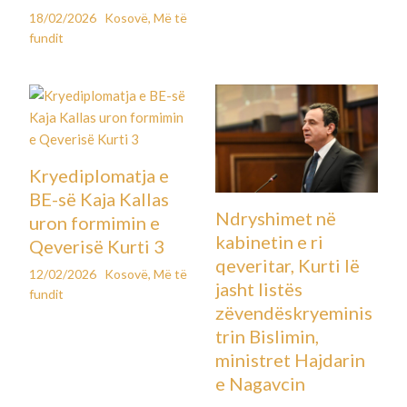
18/02/2026
Kosovë
,
Më të
fundit
Kryediplomatja e
BE-së Kaja Kallas
Ndryshimet në
uron formimin e
kabinetin e ri
Qeverisë Kurti 3
qeveritar, Kurti lë
12/02/2026
Kosovë
,
Më të
jasht listës
fundit
zëvendëskryeminis
trin Bislimin,
ministret Hajdarin
e Nagavcin