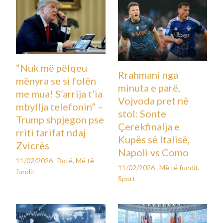
“Nuk më pëlqeu
Rrahmani nga
mënyra se si folën
minuta e parë,
me mua! S’arrija t’ia
Vojvoda pret në
mbyllja telefonin” –
stol: Sonte
Trump shpjegon pse
Çerekfinalja e
rriti tarifat ndaj
Kupës së Italisë,
Zvicrës
Napoli vs Como
11/02/2026
Botë
,
Më të
11/02/2026
Më të fundit
,
fundit
Sport