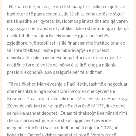
-Një hap i tillë, përveçse do të shmangte rrezikun e një krize
buxhetore të paprecedentë, do të sillte edhe qetësi e siguri
më të madhe për qytetarët, sidomos për ata dhe ato që varen
nga pagat dhe transferet publike, duke i shpëtuar nga ndjenja
e ankthit dhe pasigurisë ekonomike gjatë periudhës
zgjedhore. Një stabilitet i tillë financiar dhe institucional do
të ishte thelbësor edhe për mbarëvajtjen e procesit
demokratik, duke u mundësuar qytetarëve të ushtrojnë të
drejtën e tyre të votës në mënyrë të lirë, dhe pa ndjenja
presioni ekonomik apo pasigurie për të ardhmen.
-Të ratifikohet Marrëveshja e Facilitetit, tashmë e negociuar
dhe nënshkruar nga Komisioni Evropian dhe Qeveria e
Kosovës. Po ashtu, të nënshkruhet Marrëveshja e Huasë nga
Zëvendësministri përgjegjës në detyrë në MFPT, duke qenë
se nuk ka mandat deputeti. Duam të theksojmë se nënshkrimi
i kësaj marrëveshjeje nuk e shkel Ligjin për Qeverinë
meqenëse iniciimi i saj ka ndodhur më 4 dhjetor 2024, në
kohën kur Qeveria kishte mandat të plotë. Vetëm kur të