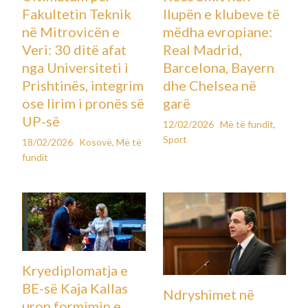
Fakultetin Teknik
llupën e klubeve të
në Mitrovicën e
mëdha evropiane:
Veri: 30 ditë afat
Real Madrid,
nga Universiteti i
Barcelona, Bayern
Prishtinës, integrim
dhe Chelsea në
ose lirim i pronës së
garë
UP-së
12/02/2026
Më të fundit
,
Sport
18/02/2026
Kosovë
,
Më të
fundit
Kryediplomatja e
BE-së Kaja Kallas
Ndryshimet në
uron formimin e