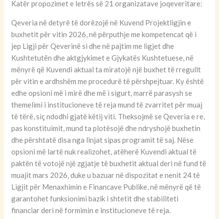
Katër propozimet e letrës së 21 organizatave joqeveritare:
Qeveria në detyrë të dorëzojë në Kuvend Projektligjin e
buxhetit për vitin 2026, në përputhje me kompetencat që i
jep Ligji për Qeverinë si dhe në pajtim me ligjet dhe
Kushtetutën dhe aktgjykimet e Gjykatës Kushtetuese, në
mënyrë që Kuvendi aktual ta miratojë një buxhet të rregullt
për vitin e ardhshëm me procedurë të përshpejtuar. Ky është
edhe opsioni më i mirë dhe më i sigurt, marrë parasysh se
themelimi i institucioneve të reja mund të zvarritet për muaj
të tërë, siç ndodhi gjatë këtij viti. Theksojmë se Qeveria e re,
pas konstituimit, mund ta plotësojë dhe ndryshojë buxhetin
dhe përshtatë disa nga linjat sipas programit të saj. Nëse
opsioni më lartë nuk realizohet, atëherë Kuvendi aktual të
paktën të votojë një zgjatje të buxhetit aktual deri në fund të
muajit mars 2026, duke u bazuar në dispozitat e nenit 24 të
Ligjit për Menaxhimin e Financave Publike, në mënyrë që të
garantohet funksionimi bazik i shtetit dhe stabiliteti
financiar deri në formimin e institucioneve të reja.