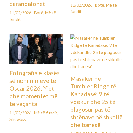
parandalohet
11/02/2026
Botë
,
Më të
fundit
11/02/2026
Botë
,
Më të
fundit
Fotografia e klasës
Masakër në
së nominimeve të
Tumbler Ridge të
Oscar 2026: Yjet
Kanadasë: 9 të
dhe momentet më
vdekur dhe 25 të
të veçanta
plagosur pas të
11/02/2026
Më të fundit
,
shtënave në shkollë
Showbizz
dhe banesë