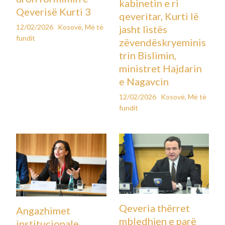
kabinetin e ri
Qeverisë Kurti 3
qeveritar, Kurti lë
12/02/2026
Kosovë
,
Më të
jasht listës
fundit
zëvendëskryeminis
trin Bislimin,
ministret Hajdarin
e Nagavcin
12/02/2026
Kosovë
,
Më të
fundit
Qeveria thërret
Angazhimet
mbledhjen e parë
institucionale,