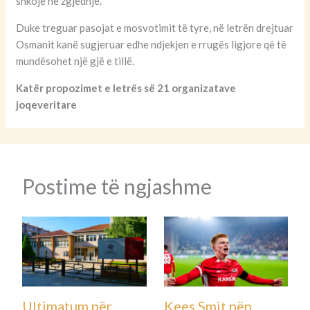
shkojë në zgjedhje.
Duke treguar pasojat e mosvotimit të tyre, në letrën drejtuar
Osmanit kanë sugjeruar edhe ndjekjen e rrugës ligjore që të
mundësohet një gjë e tillë.
Katër propozimet e letrës së 21 organizatave
joqeveritare
Postime të ngjashme
Ultimatum për
Kees Smit nën