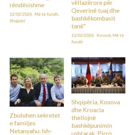
vëllazërore për
rëndësishme
Qeverinë tuaj dhe
12/02/2026
Më të fundit
,
bashkëkombasit
Shqipëri
tanë”
12/02/2026
Kosovë
,
Më të
fundit
Shqipëria, Kosova
dhe Kroacia
Zbulohen sekretet
thellojnë
e familjes
bashkëpunimin
Netanyahu: Ish-
ushtarak ;Pirro