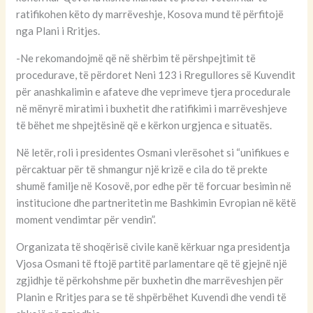
ratifikohen këto dy marrëveshje, Kosova mund të përfitojë
nga Plani i Rritjes.
-Ne rekomandojmë që në shërbim të përshpejtimit të
procedurave, të përdoret Neni 123 i Rregullores së Kuvendit
për anashkalimin e afateve dhe veprimeve tjera procedurale
në mënyrë miratimi i buxhetit dhe ratifikimi i marrëveshjeve
të bëhet me shpejtësinë që e kërkon urgjenca e situatës.
Në letër, roli i presidentes Osmani vlerësohet si “unifikues e
përcaktuar për të shmangur një krizë e cila do të prekte
shumë familje në Kosovë, por edhe për të forcuar besimin në
institucione dhe partneritetin me Bashkimin Evropian në këtë
moment vendimtar për vendin”.
Organizata të shoqërisë civile kanë kërkuar nga presidentja
Vjosa Osmani të ftojë partitë parlamentare që të gjejnë një
zgjidhje të përkohshme për buxhetin dhe marrëveshjen për
Planin e Rritjes para se të shpërbëhet Kuvendi dhe vendi të