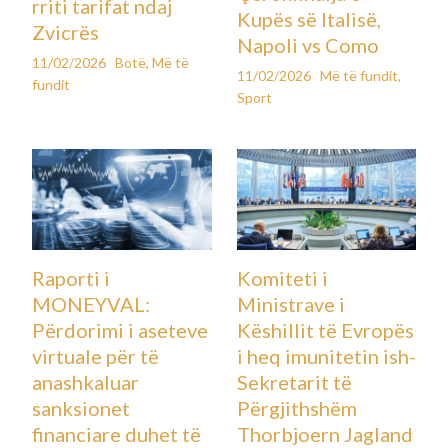
rriti tarifat ndaj
Kupës së Italisë,
Zvicrës
Napoli vs Como
11/02/2026
Botë
,
Më të
11/02/2026
Më të fundit
,
fundit
Sport
Raporti i
Komiteti i
MONEYVAL:
Ministrave i
Përdorimi i aseteve
Këshillit të Evropës
virtuale për të
i heq imunitetin ish-
anashkaluar
Sekretarit të
sanksionet
Përgjithshëm
financiare duhet të
Thorbjoern Jagland