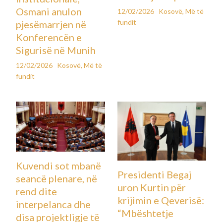
Osmani anulon
12/02/2026
Kosovë
,
Më të
fundit
pjesëmarrjen në
Konferencën e
Sigurisë në Munih
12/02/2026
Kosovë
,
Më të
fundit
Kuvendi sot mbanë
Presidenti Begaj
seancë plenare, në
uron Kurtin për
rend dite
krijimin e Qeverisë:
interpelanca dhe
“Mbështetje
disa projektligje të