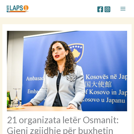
Skip
to
content
21 organizata letër Osmanit:
Gjeni zgjidhje për buxhetin