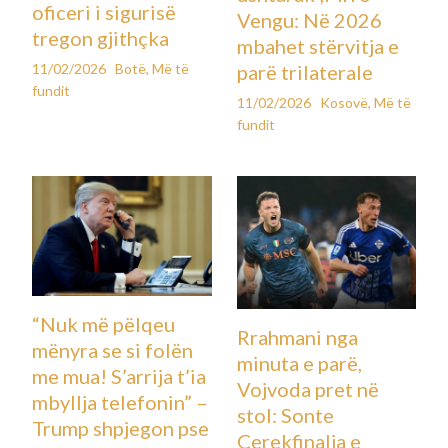
oficeri i sigurisë
Vengu: Në 2026
tregon gjithçka
mbahet stërvitja e
11/02/2026
Botë
,
Më të
parë trilaterale
fundit
11/02/2026
Kosovë
,
Më të
fundit
“Nuk më pëlqeu
Rrahmani nga
mënyra se si folën
minuta e parë,
me mua! S’arrija t’ia
Vojvoda pret në
mbyllja telefonin” –
stol: Sonte
Trump shpjegon pse
Çerekfinalja e