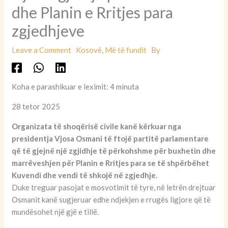
dhe Planin e Rritjes para
zgjedhjeve
Leave a Comment
Kosovë
,
Më të fundit
By
Koha e parashikuar e leximit: 4 minuta
28 tetor 2025
Organizata të shoqërisë civile kanë kërkuar nga
presidentja Vjosa Osmani të ftojë partitë parlamentare
që të gjejnë një zgjidhje të përkohshme për buxhetin dhe
marrëveshjen për Planin e Rritjes para se të shpërbëhet
Kuvendi dhe vendi të shkojë në zgjedhje.
Duke treguar pasojat e mosvotimit të tyre, në letrën drejtuar
Osmanit kanë sugjeruar edhe ndjekjen e rrugës ligjore që të
mundësohet një gjë e tillë.