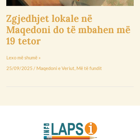
tetor
Zgjedhjet lokale në
Maqedoni do të mbahen më
19 tetor
Lexo më shumë »
25/09/2025
/
Maqedoni e Veriut
,
Më të fundit