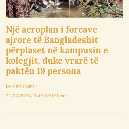
kampusin
e
kolegjit,
duke
Një aeroplan i forcave
vrarë
ajrore të Bangladeshit
të
paktën
përplaset në kampusin e
19
kolegjit, duke vrarë të
persona
paktën 19 persona
Lexo më shumë »
21/07/2025
/
Botë
,
Më të fundit