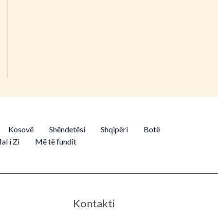
Kosovë
Shëndetësi
Shqipëri
Botë
al i Zi
Më të fundit
Kontakti