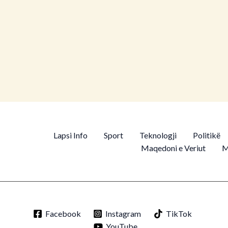
k në Nepal? Dorëheqja e
s popullore! Trazirat më të
n vendin
Lapsi Info
Sport
Teknologji
Politikë
Maqedoni e Veriut
M
Facebook
Instagram
TikTok
YouTube