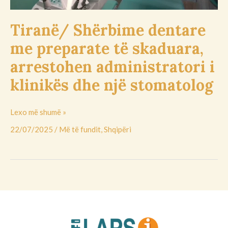
i
klinikës
Tiranë/ Shërbime dentare
dhe
me preparate të skaduara,
një
stomatolog
arrestohen administratori i
klinikës dhe një stomatolog
Lexo më shumë »
22/07/2025
/
Më të fundit
,
Shqipëri