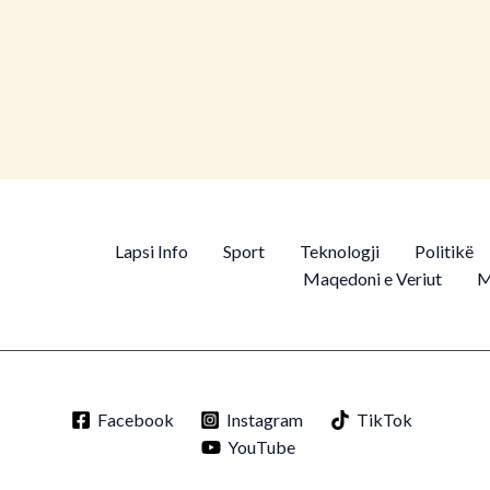
rra: Si lidhet kafeina me
Lapsi Info
Sport
Teknologji
Politikë
Maqedoni e Veriut
M
Facebook
Instagram
TikTok
YouTube