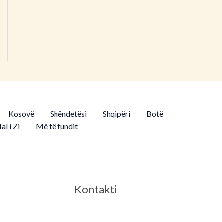
Kosovë
Shëndetësi
Shqipëri
Botë
al i Zi
Më të fundit
Kontakti