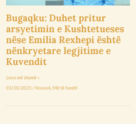
është
nënkryetare
Bugaqku: Duhet pritur
legjitime
arsyetimin e Kushtetueses
e
Kuvendit
nëse Emilia Rexhepi është
nënkryetare legjitime e
Kuvendit
Lexo më shumë »
03/10/2025
/
Kosovë
,
Më të fundit