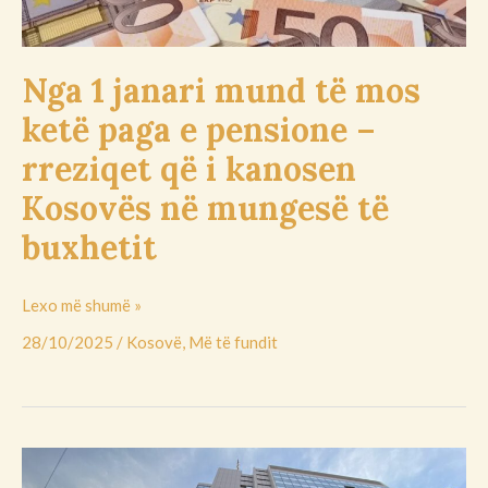
e
pensione
–
Nga 1 janari mund të mos
rreziqet
ketë paga e pensione –
që
i
rreziqet që i kanosen
kanosen
Kosovës në mungesë të
Kosovës
në
buxhetit
mungesë
të
Lexo më shumë »
buxhetit
28/10/2025
/
Kosovë
,
Më të fundit
Media
gjermane