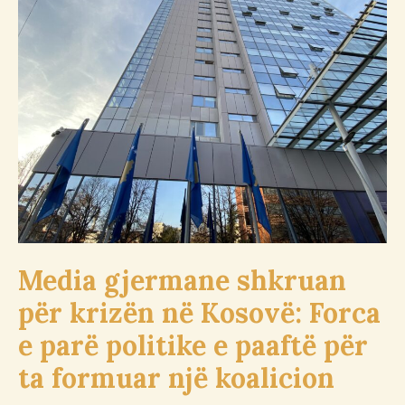
shkruan
për
krizën
në
Kosovë:
Forca
e
parë
politike
e
paaftë
për
Media gjermane shkruan
ta
formuar
për krizën në Kosovë: Forca
një
e parë politike e paaftë për
koalicion
ta formuar një koalicion