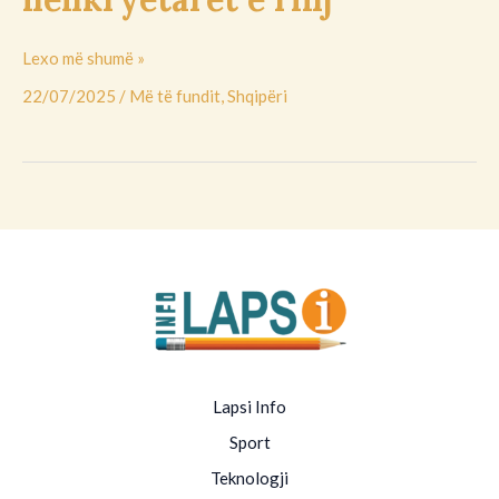
rinj
Lexo më shumë »
22/07/2025
/
Më të fundit
,
Shqipëri
Lapsi Info
Sport
Teknologji