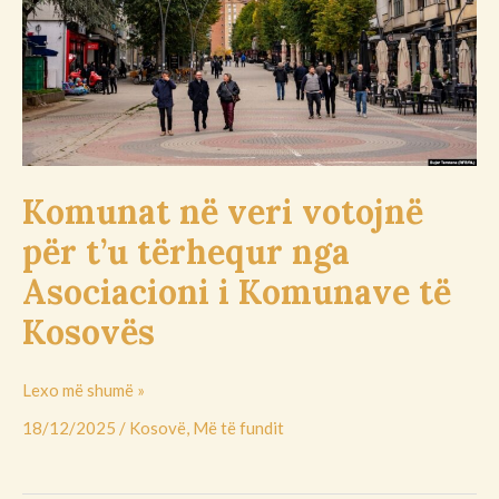
votojnë
për
t’u
tërhequr
nga
Asociacioni
i
Komunave
Komunat në veri votojnë
të
për t’u tërhequr nga
Kosovës
Asociacioni i Komunave të
Kosovës
Lexo më shumë »
18/12/2025
/
Kosovë
,
Më të fundit