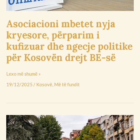
politike
për
Kosovën
Asociacioni mbetet nyja
drejt
kryesore, përparim i
BE-
së
kufizuar dhe ngecje politike
për Kosovën drejt BE-së
Lexo më shumë »
19/12/2025
/
Kosovë
,
Më të fundit
Komunat
në
veri