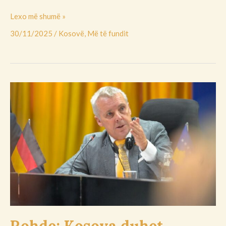
Lexo më shumë »
30/11/2025
/
Kosovë
,
Më të fundit
Rohde:
Kosova
duhet
të tregojë seriozitet
për
detyrimet
në dialog,
të nisë
zbatimin
e
Asociacionit