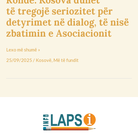
Rohde: Kosova duhet
të tregojë seriozitet për
detyrimet në dialog, të nisë
zbatimin e Asociacionit
Lexo më shumë »
25/09/2025
/
Kosovë
,
Më të fundit