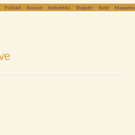
Politikë
Kosovë
Shëndetësi
Shqipëri
Botë
Maqedoni 
eve