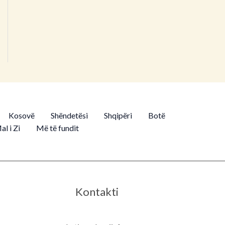
Kosovë
Shëndetësi
Shqipëri
Botë
al i Zi
Më të fundit
Kontakti