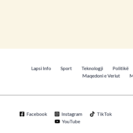
 shtëpie në zyrën e Ajolës,
mbët e zbathura (FOTOT)
Lapsi Info
Sport
Teknologji
Politikë
Maqedoni e Veriut
M
Facebook
Instagram
TikTok
YouTube