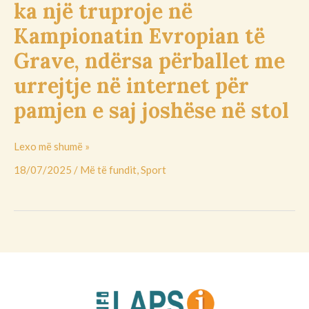
ka një truproje në
Evropian
Kampionatin Evropian të
të
Grave,
Grave, ndërsa përballet me
ndërsa
urrejtje në internet për
përballet
me
pamjen e saj joshëse në stol
urrejtje
në
Lexo më shumë »
internet
për
18/07/2025
/
Më të fundit
,
Sport
pamjen
e
saj
joshëse
në
stol