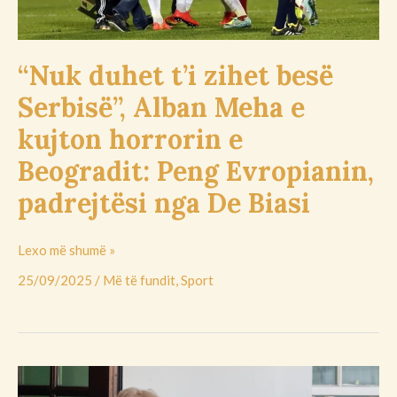
kujton
horrorin
e
“Nuk duhet t’i zihet besë
Beogradit:
Serbisë”, Alban Meha e
Peng
Evropianin,
kujton horrorin e
padrejtësi
Beogradit: Peng Evropianin,
nga
De
padrejtësi nga De Biasi
Biasi
Lexo më shumë »
25/09/2025
/
Më të fundit
,
Sport
Trumpi