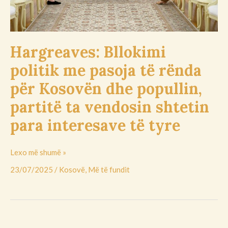
dhe
popullin,
partitë
ta
Hargreaves: Bllokimi
vendosin
politik me pasoja të rënda
shtetin
para
për Kosovën dhe popullin,
interesave
partitë ta vendosin shtetin
të
tyre
para interesave të tyre
Lexo më shumë »
23/07/2025
/
Kosovë
,
Më të fundit