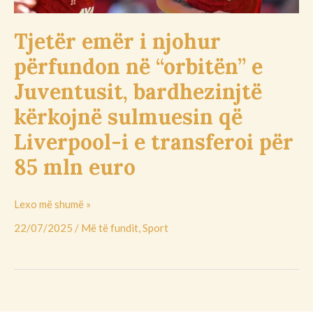
bardhezinjtë
kërkojnë
Tjetër emër i njohur
sulmuesin
përfundon në “orbitën” e
që
Liverpool-
Juventusit, bardhezinjtë
i
kërkojnë sulmuesin që
e
transferoi
Liverpool-i e transferoi për
për
85 mln euro
85
mln
euro
Lexo më shumë »
22/07/2025
/
Më të fundit
,
Sport