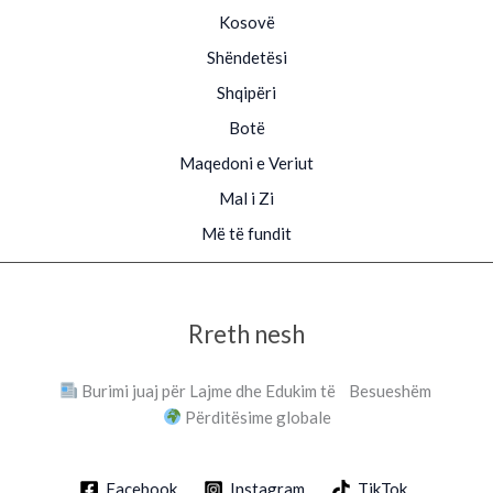
Kosovë
Shëndetësi
Shqipëri
Botë
Maqedoni e Veriut
Mal i Zi
Më të fundit
Rreth nesh
Burimi juaj për Lajme dhe Edukim të Besueshëm
Përditësime globale
Facebook
Instagram
TikTok