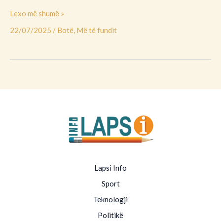
kundërtën
Lexo më shumë »
22/07/2025
/
Botë
,
Më të fundit
Lapsi Info
Sport
Teknologji
Politikë