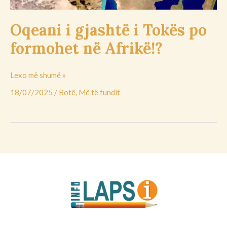
Oqeani i gjashtë i Tokës po
formohet në Afrikë!?
Lexo më shumë »
18/07/2025
/
Botë
,
Më të fundit