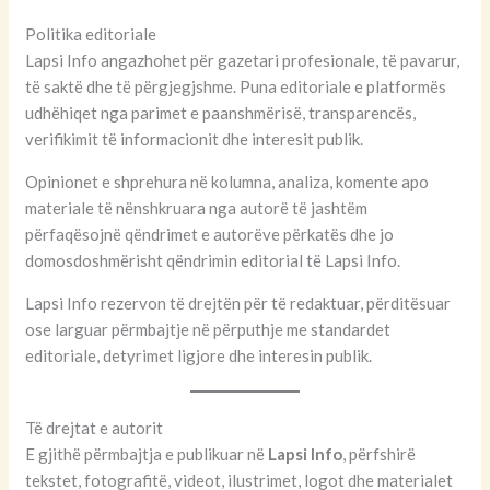
Politika editoriale
Lapsi Info angazhohet për gazetari profesionale, të pavarur,
të saktë dhe të përgjegjshme. Puna editoriale e platformës
udhëhiqet nga parimet e paanshmërisë, transparencës,
verifikimit të informacionit dhe interesit publik.
Opinionet e shprehura në kolumna, analiza, komente apo
materiale të nënshkruara nga autorë të jashtëm
përfaqësojnë qëndrimet e autorëve përkatës dhe jo
domosdoshmërisht qëndrimin editorial të Lapsi Info.
Lapsi Info rezervon të drejtën për të redaktuar, përditësuar
ose larguar përmbajtje në përputhje me standardet
editoriale, detyrimet ligjore dhe interesin publik.
Të drejtat e autorit
E gjithë përmbajtja e publikuar në
Lapsi Info
, përfshirë
tekstet, fotografitë, videot, ilustrimet, logot dhe materialet