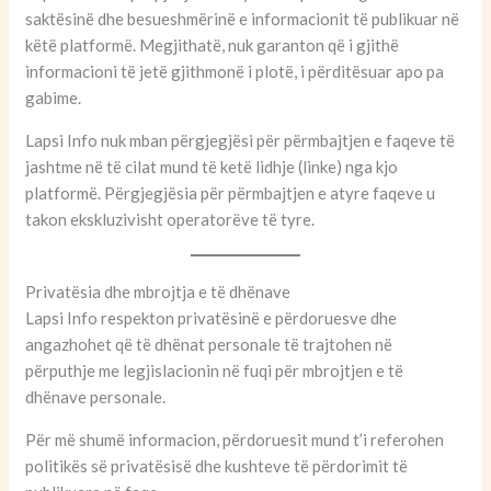
saktësinë dhe besueshmërinë e informacionit të publikuar në
këtë platformë. Megjithatë, nuk garanton që i gjithë
informacioni të jetë gjithmonë i plotë, i përditësuar apo pa
gabime.
Lapsi Info nuk mban përgjegjësi për përmbajtjen e faqeve të
jashtme në të cilat mund të ketë lidhje (linke) nga kjo
platformë. Përgjegjësia për përmbajtjen e atyre faqeve u
takon ekskluzivisht operatorëve të tyre.
Privatësia dhe mbrojtja e të dhënave
Lapsi Info respekton privatësinë e përdoruesve dhe
angazhohet që të dhënat personale të trajtohen në
përputhje me legjislacionin në fuqi për mbrojtjen e të
dhënave personale.
Për më shumë informacion, përdoruesit mund t’i referohen
politikës së privatësisë dhe kushteve të përdorimit të