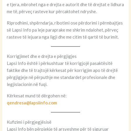
e tjera, mbrohet nga e drejta e autorit dhe të drejtat e lidhura
me të, përveç rasteve kur përcaktohet ndryshe.
Riprodhimi, shpërndarja, ribotimi ose përdorimi i përmbajtjes
së Lapsi Info pa leje paraprake me shkrim ndalohet, përveç
rasteve të lejuara nga ligji dhe me citim të qartë të burimit.
Korrigjimet dhe e drejta e përgjigjes
Lapsi Info është i përkushtuar të korrigjojë pasaktësitë
faktike dhe të trajtojë kërkesat për korrigjim apo të drejtë
përgjigjeje në përputhje me standardet profesionale dhe
legjislacionin në fuqi.
Kërkesat mund të dërgohen në:
qendresa@lapsiinfo.com
Kufizimi i përgjegjësisë
Lapsi Info bën përpjekje të arsyeshme për të siguruar