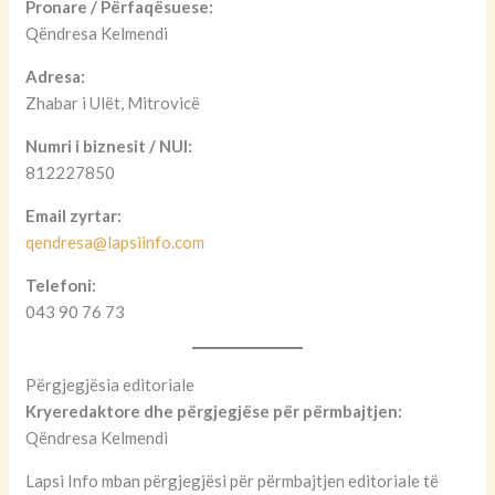
Pronare / Përfaqësuese:
Qëndresa Kelmendi
Adresa:
Zhabar i Ulët, Mitrovicë
Numri i biznesit / NUI:
812227850
Email zyrtar:
qendresa@lapsiinfo.com
Telefoni:
043 90 76 73
Përgjegjësia editoriale
Kryeredaktore dhe përgjegjëse për përmbajtjen:
Qëndresa Kelmendi
Lapsi Info mban përgjegjësi për përmbajtjen editoriale të