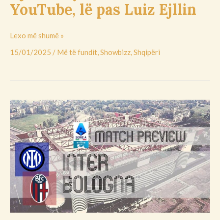
YouTube, lë pas Luiz Ejllin
Lexo më shumë »
15/01/2025
/
Më të fundit
,
Showbizz
,
Shqipëri
Interi
pret
Bolonjën
në
“Giuseppe
Meazza”