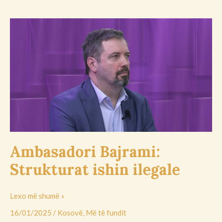
Ambasadori
Bajrami:
Strukturat
ishin
ilegale
Ambasadori Bajrami:
Strukturat ishin ilegale
Lexo më shumë »
16/01/2025
/
Kosovë
,
Më të fundit