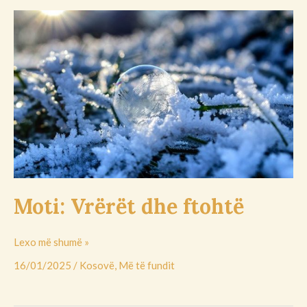
Moti:
Vrërët
dhe
ftohtë
Moti: Vrërët dhe ftohtë
Lexo më shumë »
16/01/2025
/
Kosovë
,
Më të fundit