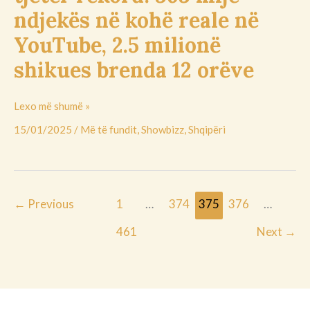
YouTube,
ndjekës në kohë reale në
2.5
YouTube, 2.5 milionë
milionë
shikues
shikues brenda 12 orëve
brenda
12
Lexo më shumë »
orëve
15/01/2025
/
Më të fundit
,
Showbizz
,
Shqipëri
←
Previous
1
…
374
375
376
…
461
Next
→