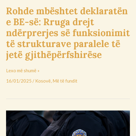
strukturave
Rohde mbështet deklaratën
paralele
e BE-së: Rruga drejt
të
jetë
ndërprerjes së funksionimit
gjithëpërfshirëse
të strukturave paralele të
jetë gjithëpërfshirëse
Lexo më shumë »
16/01/2025
/
Kosovë
,
Më të fundit
Ndalohet
një
kamion
me