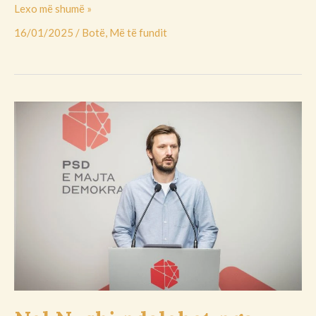
Lexo më shumë »
16/01/2025
/
Botë
,
Më të fundit
Nol
Nushi
ndalohet
nga
policia
në
kufirin
Kosovë-
Maqedoni
e
Veriut