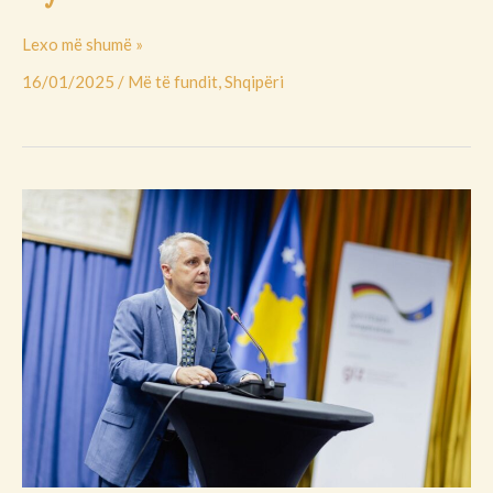
Lexo më shumë »
16/01/2025
/
Më të fundit
,
Shqipëri
Rohde
mbështet
deklaratën
e
BE-
së:
Rruga
drejt
ndërprerjes
së
funksionimit
të